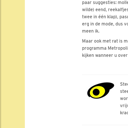
paar suggesties: molle
wilde) eend, reekalfje
twee in één klap), pa
erg in de mode, dus v
meen ik.
Maar ook met rat is m
programma Metropolis
kijken wanneer u over
Ste
ste
wor
vri
kra