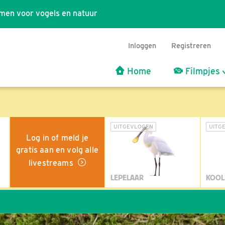
men voor vogels en natuur
Inloggen
Registreren
Home
Filmpjes
UITGEVLOGEN
UITG
Log in of meld je
gratis aan en volg alle
livestreams
LEPELAAR
KOOL