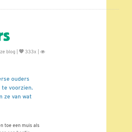
rs
ze blog
|
333x |
erse ouders
 te voorzien.
m ze van wat
en toe een muis als