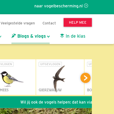
naar vogelbescherming.nl
HELP MEE
Veelgestelde vragen
Contact
Blogs & vlogs
In de klas
EVLOGEN
UITGEVLOGEN
UITGEVLOGEN
MEES
GIERZWALUW
BOSUIL
Wil jij ook de vogels helpen: dat kan via de link!
*
Sei