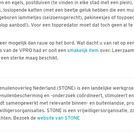
n en egels, postduiven (te vinden in elke stad met een plein),
s, loslopende katten (met een beetje geluk hebben die een mui
sgeboren lammetjes (seizoensgerecht), pekineesjes of toypoede
olop aanbod!). Voor een toppredator moet dat toch geen al te g
eer mogelijk dan rauw op het bord. Wat dacht u van rat op een
 van de VPRO had er ooit een
smakelijk item
over. Leerzaam!
 een sterke maag beschikt.
enuilenoverleg Nederland (STONE) is een landelijke werkgroe
enuilenbescherming en -onderzoek coördineert, stimuleert en 
dt samengewerkt met relevante binnen- en buitenlandse, pro
jwilligersorganisaties. STONE is een vrijwilligersorganisatie, 
chten. Bezoek de
website van STONE