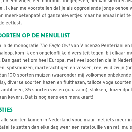
a, en een vogel, een houtduif. Toegegeven, het kan slechter. M
wel. Ik kan me voorstellen dat je als opgroeiende jonge oehoe 
 van meerkoetenpaté of ganzenlevertjes maar helemaal niet te 
e eetlust.
OORTEN OP DE MENULIJST
ien in de monografie
The Eagle Owl
van Vincenzo Penteriani en 
loop, kom ik een ongelooflijke diversiteit tegen, bij elkaar m
. Dan gaat het om heel Europa, met veel soorten die in Neder
n, spitsmuizen, marterachtigen en vossen, ree, wild zwijn (
 dan 100 soorten muizen (waaronder mij volkomen onbekende 
), diverse soorten hazen en fluithazen, talloze vogelsoorten
, amfibieën, 35 soorten vissen (o.a. zalm), slakken, duizendpo
aan kevers. Dat is nog eens een menukaart!
STIES
 alle soorten komen in Nederland voor, maar met iets meer i
tafel te zetten dan elke dag weer een ratatouille van rat, muis