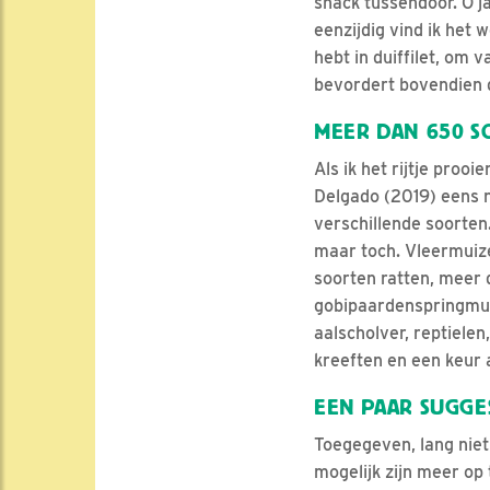
snack tussendoor. O j
eenzijdig vind ik het 
hebt in duiffilet, om
bevordert bovendien d
MEER DAN 650 S
Als ik het rijtje proo
Delgado (2019) eens na
verschillende soorten
maar toch. Vleermuize
soorten ratten, meer
gobipaardenspringmuis
aalscholver, reptielen
kreeften en een keur 
EEN PAAR SUGGE
Toegegeven, lang niet
mogelijk zijn meer op 