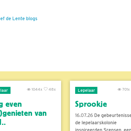
eef de Lente blogs
1044x
48x
701x
laar
Lepelaar
g even
Sprookje
)genieten van
16.07.26
De gebeurtenisse
..
de lepelaarskolonie
inspireerden Srensen, ee