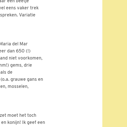
aar een beetje
wel eens vaker trek
spreken. Variatie
Maria del Mar
eer dan 650 (!)
land niet voorkomen,
hmm!) gems, drie
als de
 (o.a. grauwe gans en
ten, mosselen,
nzet moet het toch
 en konijn! Ik geef een