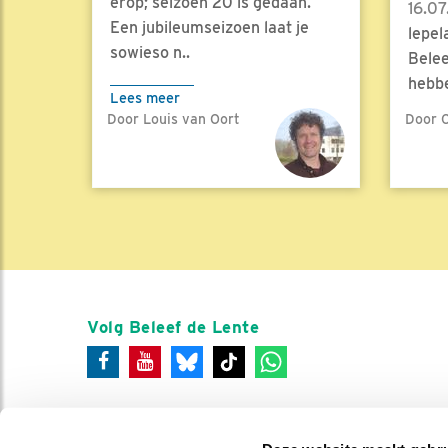
erop; seizoen 20 is gedaan.
16.07
Een jubileumseizoen laat je
lepel
sowieso n..
Belee
hebbe
Lees meer
Door Louis van Oort
Door C
Lees 
Volg Beleef de Lente