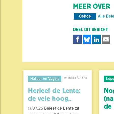
MEER OVER
Oehoe
Alle Bel
DEEL DIT BERICHT
1814x
67x
Natuur en Vogels
Lepe
Herleef de Lente:
No
de vele hoog..
(na
de l
17.07.26
Beleef de Lente zit