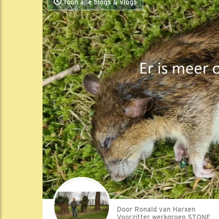
Toon alle blogs & vlogs
Door Ronald van Harxen
Voorzitter werkgroep STONE