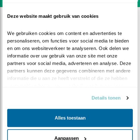
Deze website maakt gebruik van cookies
We gebruiken cookies om content en advertenties te 
personaliseren, om functies voor social media te bieden 
en om ons websiteverkeer te analyseren. Ook delen we 
informatie over uw gebruik van onze site met onze 
partners voor social media, adverteren en analyse. Deze 
partners kunnen deze gegevens combineren met andere 
informatie die u aan ze heeft verstrekt of die ze hebben 
verzameld op basis van uw gebruik van hun services.
Details tonen
DEEL DIT FILMPJE
Alles toestaan
Aankomst hoofdrolspelers
Aanpassen