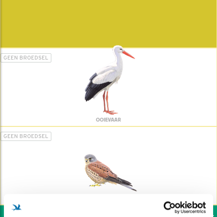
GEEN BROEDSEL
OOIEVAAR
GEEN BROEDSEL
TORENVALK
Wil jij ook de vogels h