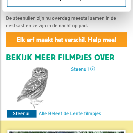
Geert | Geplaatst op 2 maart 2025, 7:00 |
Vind ik
leuk
|
Bewaar dit filmpje
|
221x
De steenuilen zijn nu overdag meestal samen in de
nestkast en ze zijn in de nacht op pad.
Elk erf maakt het verschil.
Help mee!
BEKIJK MEER FILMPJES OVER
Steenuil
Steenuil
Alle Beleef de Lente filmpjes