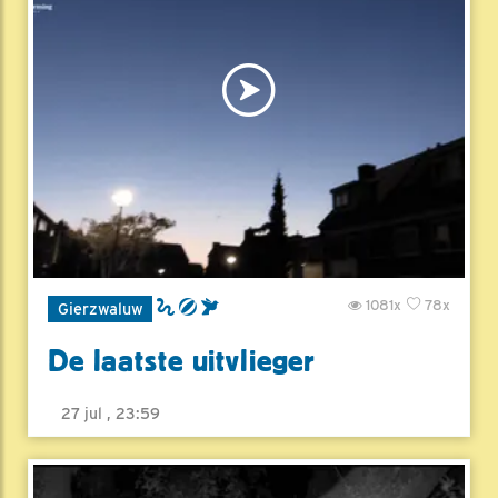
1081x
78x
Gierzwaluw
De laatste uitvlieger
27 jul , 23:59