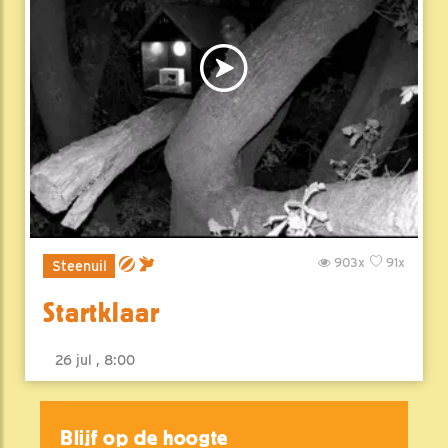
903x
91x
Steenuil
Startklaar
26 jul , 8:00
Blijf op de hoogte