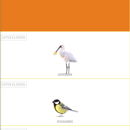
UITGEVLOGEN
LEPELAAR
UITGEVLOGEN
KOOLMEES