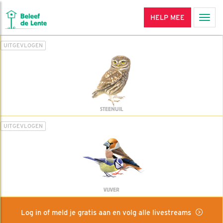
HELP MEE
Men
UITGEVLOGEN
STEENUIL
UITGEVLOGEN
VIJVER
Log in of meld je gratis aan en volg alle livestreams