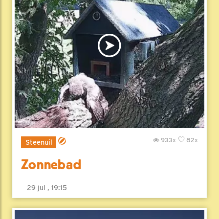
933x
82x
Steenuil
Zonnebad
29 jul , 19:15