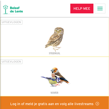
HELP MEE
Men
UITGEVLOGEN
STEENUIL
UITGEVLOGEN
VIJVER
Log in of meld je gratis aan en volg alle livestreams