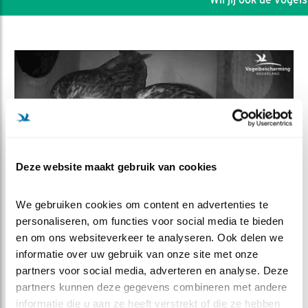
Deze website maakt gebruik van cookies
We gebruiken cookies om content en advertenties te 
personaliseren, om functies voor social media te bieden 
DEEL DIT FILMPJE
en om ons websiteverkeer te analyseren. Ook delen we 
informatie over uw gebruik van onze site met onze 
partners voor social media, adverteren en analyse. Deze 
5 uilen in de kast
partners kunnen deze gegevens combineren met andere 
informatie die u aan ze heeft verstrekt of die ze hebben 