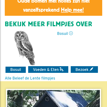
Oude bomen met holtes zijn niet
vanzelfsprekend
Help mee!
BEKIJK MEER FILMPJES OVER
Bosuil
Bosuil
Voeden & Eten
Bezoek
Alle Beleef de Lente filmpjes