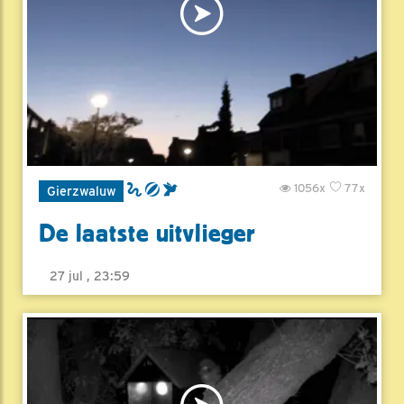
1056x
77x
Gierzwaluw
De laatste uitvlieger
27 jul , 23:59