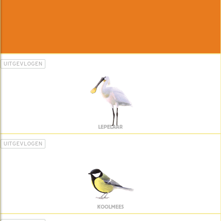
UITGEVLOGEN
LEPELAAR
UITGEVLOGEN
KOOLMEES