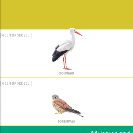
GEEN BROEDSEL
OOIEVAAR
GEEN BROEDSEL
TORENVALK
Wil jij ook de vogels h