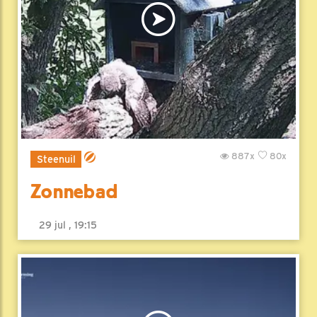
887x
80x
Steenuil
Zonnebad
29 jul , 19:15