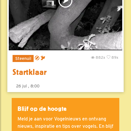
882x
89x
Steenuil
Startklaar
26 jul , 8:00
Blijf op de hoogte
Meld je aan voor Vogelnieuws en ontvang
nieuws, inspiratie en tips over vogels. En blijf