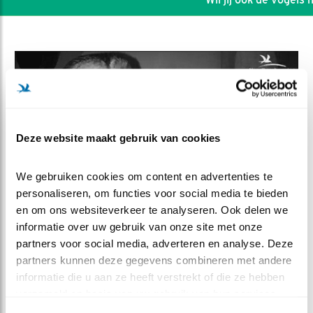
Deze website maakt gebruik van cookies
We gebruiken cookies om content en advertenties te 
personaliseren, om functies voor social media te bieden 
en om ons websiteverkeer te analyseren. Ook delen we 
informatie over uw gebruik van onze site met onze 
DEEL DIT FILMPJE
partners voor social media, adverteren en analyse. Deze 
partners kunnen deze gegevens combineren met andere 
informatie die u aan ze heeft verstrekt of die ze hebben 
3e hele muis en chaos
verzameld op basis van uw gebruik van hun services.