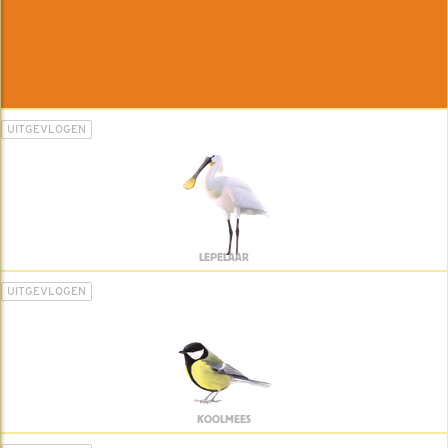
UITGEVLOGEN
LEPELAAR
UITGEVLOGEN
KOOLMEES