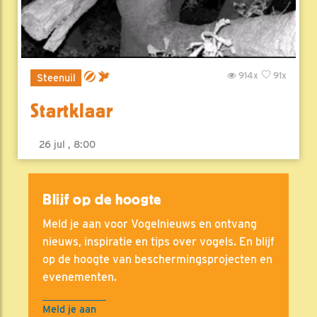
914x
91x
Steenuil
Startklaar
26 jul , 8:00
Blijf op de hoogte
Meld je aan voor Vogelnieuws en ontvang
nieuws, inspiratie en tips over vogels. En blijf
op de hoogte van beschermingsprojecten en
evenementen.
Meld je aan