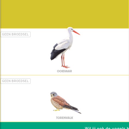
GEEN BROEDSEL
OOIEVAAR
GEEN BROEDSEL
TORENVALK
Wil jij ook de vogels he