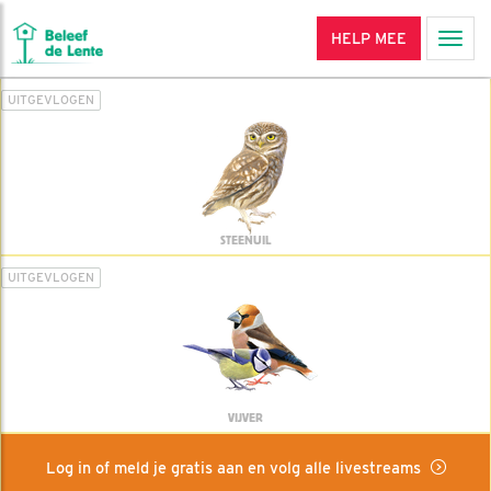
HELP MEE
Men
UITGEVLOGEN
STEENUIL
UITGEVLOGEN
VIJVER
Log in of meld je gratis aan en volg alle livestreams