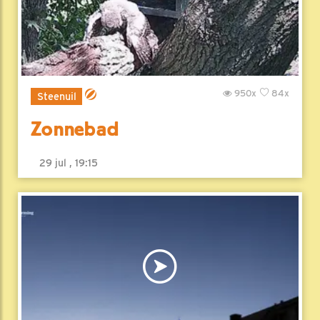
950x
84x
Steenuil
Zonnebad
29 jul , 19:15