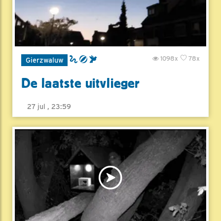
1098x
78x
Gierzwaluw
De laatste uitvlieger
27 jul , 23:59