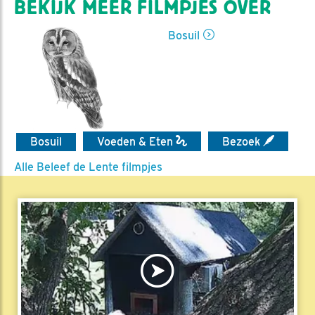
BEKIJK MEER FILMPJES OVER
Bosuil
Bosuil
Voeden & Eten
Bezoek
Alle Beleef de Lente filmpjes