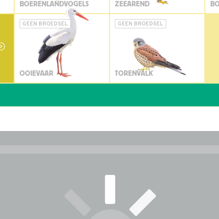
BOERENLANDVOGELS
ZEEAREND
BO
GEEN BROEDSEL
GEEN BROEDSEL
OOIEVAAR
TORENVALK