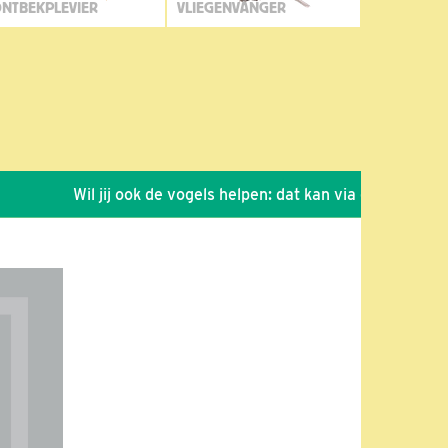
NTBEKPLEVIER
VLIEGENVANGER
Wil jij ook de vogels helpen: dat kan via de link!
*
Se