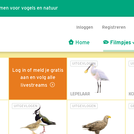
men voor vogels en natuur
Inloggen
Registreren
Home
Filmpjes
UITGEVLOGEN
U
Log in of meld je gratis
aan en volg alle
livestreams
LEPELAAR
KO
UITGEVLOGEN
UITGEVLOGEN
G