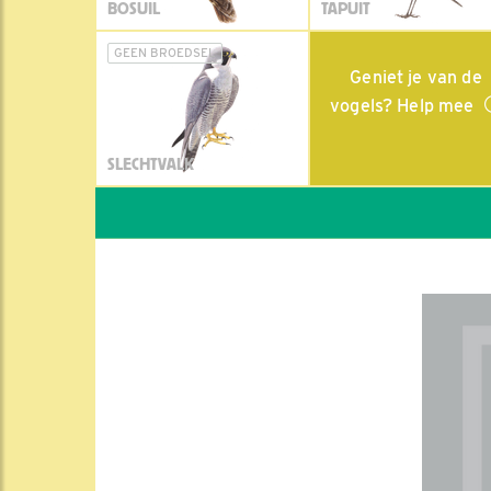
BOSUIL
TAPUIT
GEEN BROEDSEL
Geniet je van de
vogels? Help mee
SLECHTVALK