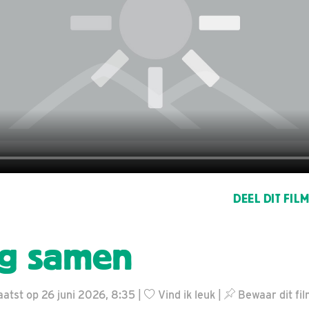
DEEL DIT FIL
ig samen
atst op 26 juni 2026, 8:35 |
Vind ik leuk
|
Bewaar dit fil