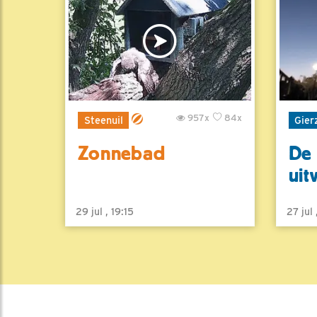
957x
84x
Steenuil
Gier
Zonnebad
De 
uit
29 jul , 19:15
27 jul