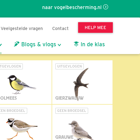
naar vogelbescherming.nl
HELP MEE
Veelgestelde vragen
Contact
Blogs & vlogs
In de klas
ITGEVLOGEN
UITGEVLOGEN
OLMEES
GIERZWALUW
EEN BROEDSEL
GEEN BROEDSEL
GRAUWE