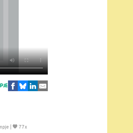
MPJE
mpje
|
77x