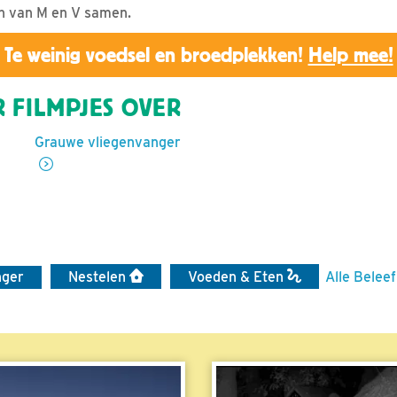
en van M en V samen.
Te weinig voedsel en broedplekken!
Help mee!
 FILMPJES OVER
Grauwe vliegenvanger
nger
Nestelen
Voeden & Eten
Alle Beleef