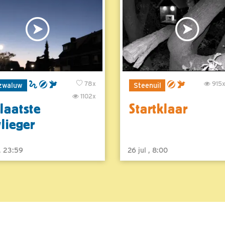
78x
915
zwaluw
Steenuil
1102x
laatste
Startklaar
vlieger
 , 23:59
26 jul , 8:00