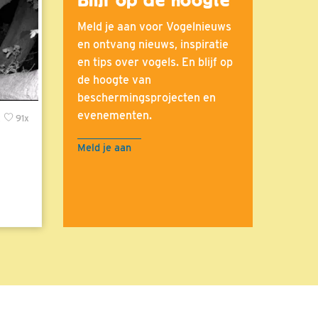
Meld je aan voor Vogelnieuws
en ontvang nieuws, inspiratie
en tips over vogels. En blijf op
de hoogte van
beschermingsprojecten en
evenementen.
x
91x
Meld je aan