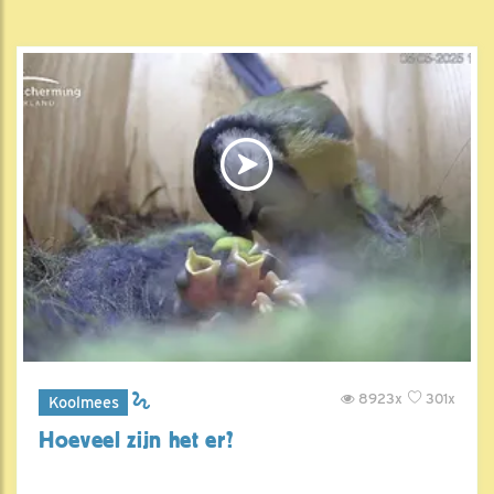
8923x
301x
Koolmees
Hoeveel zijn het er?