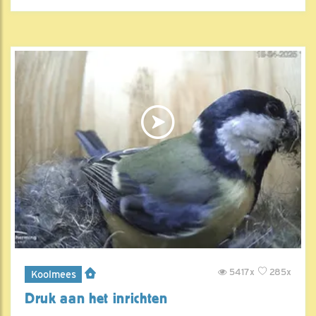
5417x
285x
Koolmees
Druk aan het inrichten