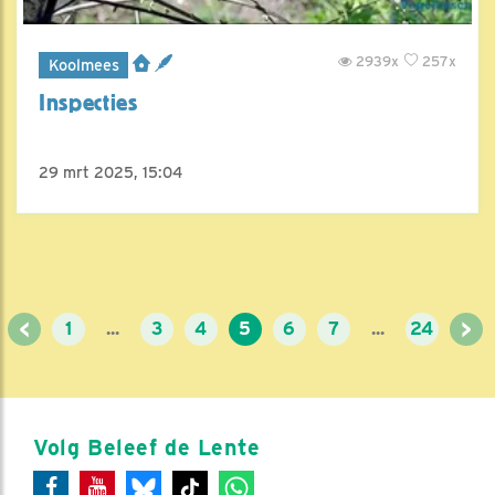
2939x
257x
Koolmees
Inspecties
29 mrt 2025, 15:04
<
>
1
...
3
4
5
6
7
...
24
Volg Beleef de Lente