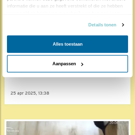
informatie die u aan ze heeft verstrekt of die ze hebben 
verzameld op basis van uw gebruik van hun services.
Details tonen
Alles toestaan
4674x
283x
Aanpassen
Koolmees
Groene rupsjes
25 apr 2025, 13:38