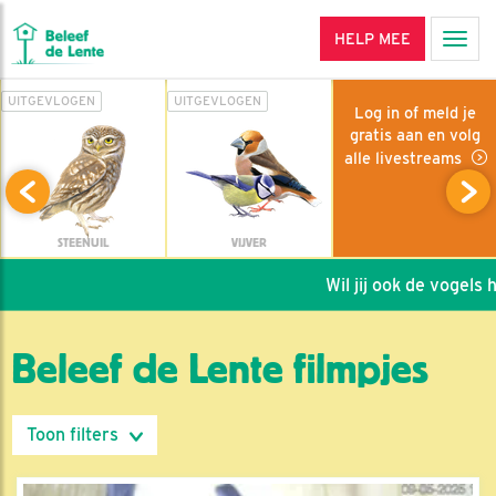
HELP MEE
Men
UITGEVLOGEN
UITGEVLOGEN
Log in of meld je
gratis aan en volg
alle livestreams
STEENUIL
VIJVER
Wil jij ook de vogels helpe
Beleef de Lente filmpjes