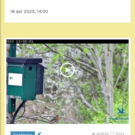
18 apr 2025, 14:00
4089x
202x
Koolmees