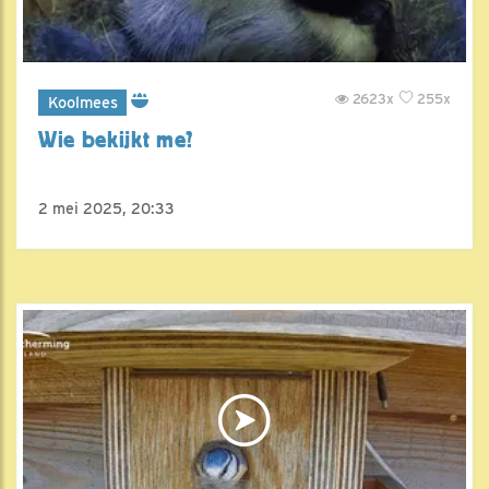
2623x
255x
Koolmees
Wie bekijkt me?
2 mei 2025, 20:33