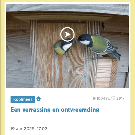
10047x
291x
Koolmees
Een verrassing en ontvreemding
19 apr 2025, 17:02