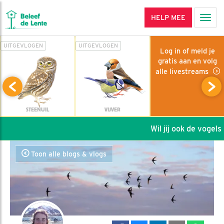
HELP MEE
Men
UITGEVLOGEN
UITGEVLOGEN
Log in of meld je
gratis aan en volg
alle livestreams
STEENUIL
VIJVER
Wil jij ook de vogels h
Toon alle blogs & vlogs