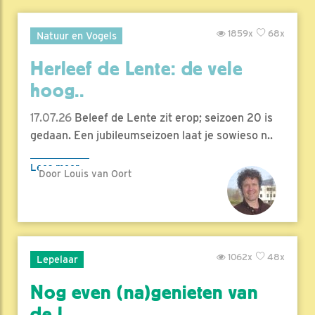
1859x
68x
Natuur en Vogels
Herleef de Lente: de vele
hoog..
17.07.26
Beleef de Lente zit erop; seizoen 20 is
gedaan. Een jubileumseizoen laat je sowieso n..
Lees meer
Door Louis van Oort
1062x
48x
Lepelaar
Nog even (na)genieten van
de l..