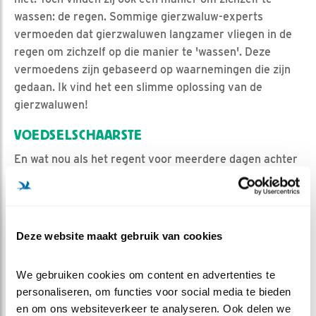
wassen: de regen. Sommige gierzwaluw-experts
vermoeden dat gierzwaluwen langzamer vliegen in de
regen om zichzelf op die manier te 'wassen'. Deze
vermoedens zijn gebaseerd op waarnemingen die zijn
gedaan. Ik vind het een slimme oplossing van de
gierzwaluwen!
VOEDSELSCHAARSTE
En wat nou als het regent voor meerdere dagen achter
elkaar? Ja, dan is er uiteindelijk minder voedsel
beschikbaar dan bij mooi weer. Gierzwaluwen hebben
hier een hele mooie oplossing voor die je niet ziet bij
andere vogels. De jongen van gierzwaluwen kunnen
Deze website maakt gebruik van cookies
namelijk bij voedselschaarste in een rustmodus komen.
Deze 'torpid'-modus van het lichaam zorgt ervoor dat
We gebruiken cookies om content en advertenties te 
de jongen minder voedsel nodig hebben. Ze worden dan
personaliseren, om functies voor social media te bieden 
koud, waardoor het lichaam minder energie vereist, en
en om ons websiteverkeer te analyseren. Ook delen we 