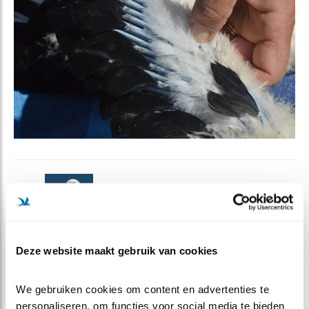
STORK, de Engelse naam voor een echte
Nederlandse vogel: de ooievaar. STORK is een
Deze website maakt gebruik van cookies
vrijwilligersorganisatie, die zich belangeloos inzet
voor de ooievaars in Nederland. In de jaren zestig
We gebruiken cookies om content en advertenties te 
waren de ooievaar in Nederland vrijwel
personaliseren, om functies voor social media te bieden 