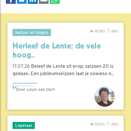
1838x
68x
Natuur en Vogels
Herleef de Lente: de vele
hoog..
17.07.26
Beleef de Lente zit erop; seizoen 20 is
gedaan. Een jubileumseizoen laat je sowieso n..
Lees meer
Door Louis van Oort
1053x
48x
Lepelaar