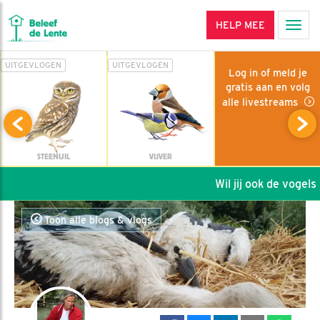
HELP MEE
Men
UITGEVLOGEN
UITGEVLOGEN
Log in of meld je
gratis aan en volg
alle livestreams
STEENUIL
VIJVER
Wil jij ook de vogels h
Toon alle blogs & vlogs