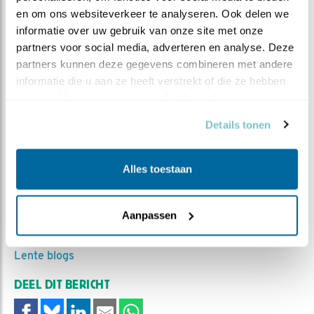
uitgestorven, door het gebruik van zware
en om ons websiteverkeer te analyseren. Ook delen we 
pesticiden zoals DDT. Om de ooievaar te laten
informatie over uw gebruik van onze site met onze 
terugkeren, hebben vele vrijwilligers en
partners voor social media, adverteren en analyse. Deze 
Vogelbescherming Nederland zich sinds 1969 flink
partners kunnen deze gegevens combineren met andere 
ingezet. Het doel was de terugkeer van de ooievaar
informatie die u aan ze heeft verstrekt of die ze hebben 
als broedvogel in Nederland. Dat lukt. Met de
verzameld op basis van uw gebruik van hun services.
ooievaars lijkt het nu goed te gaan. Het aantal
Details tonen
broedparen neemt weer toe. Bezoek de
website
van STORK
Alles toestaan
MEER OVER
Vind ik leuk
Aanpassen
Bewaar deze blog
Ooievaar
Alle Beleef de
Lente blogs
DEEL DIT BERICHT