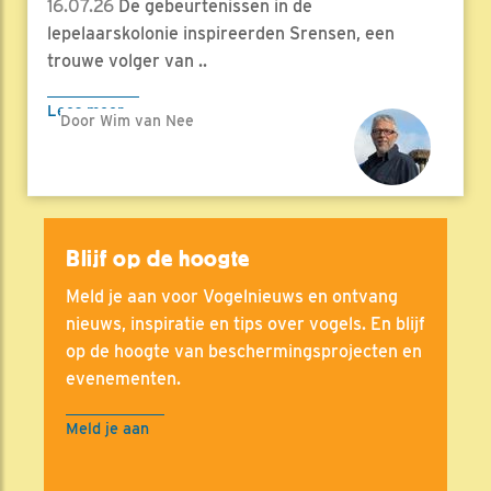
16.07.26
De gebeurtenissen in de
lepelaarskolonie inspireerden Srensen, een
trouwe volger van ..
Lees meer
Door Wim van Nee
Blijf op de hoogte
Meld je aan voor Vogelnieuws en ontvang
nieuws, inspiratie en tips over vogels. En blijf
op de hoogte van beschermingsprojecten en
evenementen.
Meld je aan