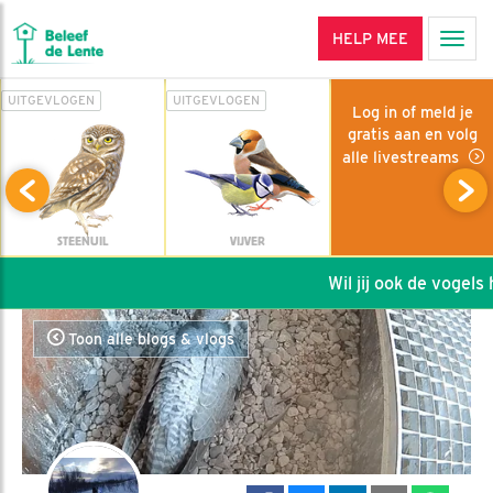
HELP MEE
Men
UITGEVLOGEN
UITGEVLOGEN
Log in of meld je
gratis aan en volg
alle livestreams
STEENUIL
VIJVER
Wil jij ook de vogels h
Toon alle blogs & vlogs