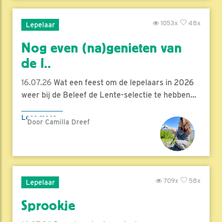
1053x
48x
Lepelaar
Nog even (na)genieten van
de l..
16.07.26
Wat een feest om de lepelaars in 2026
weer bij de Beleef de Lente-selectie te hebben...
Lees meer
Door Camilla Dreef
709x
58x
Lepelaar
Sprookje