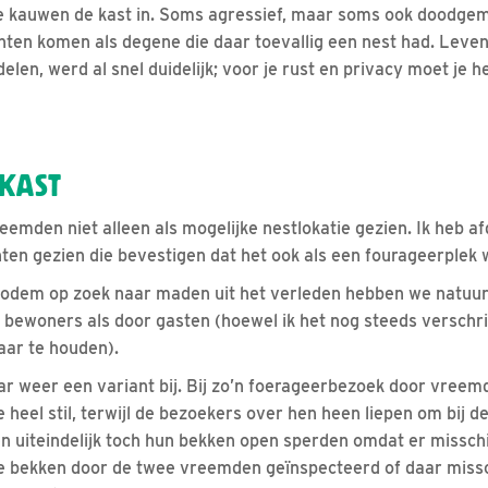
 kauwen de kast in. Soms agressief, maar soms ook doodgemo
ten komen als degene die daar toevallig een nest had. Leven 
elen, werd al snel duidelijk; voor je rust en privacy moet je he
KAST
eemden niet alleen als mogelijke nestlokatie gezien. Ik heb 
n gezien die bevestigen dat het ook als een fourageerplek w
bodem op zoek naar maden uit het verleden hebben we natuurl
 bewoners als door gasten (hoewel ik het nog steeds verschrik
aar te houden).
 weer een variant bij. Bij zo’n foerageerbezoek door vreem
ie heel stil, terwijl de bezoekers over hen heen liepen om bij 
n uiteindelijk toch hun bekken open sperden omdat er misschi
de bekken door de twee vreemden geïnspecteerd of daar missc