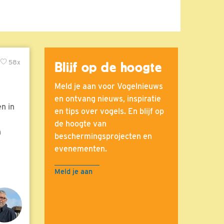
58x
Blijf op de hoogte
Meld je aan voor Vogelnieuws
en ontvang nieuws, inspiratie
n in
en tips over vogels. En blijf op
de hoogte van
n
beschermingsprojecten en
evenementen.
Meld je aan