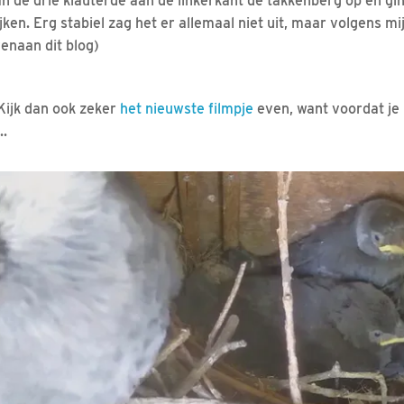
van de drie klauterde aan de linkerkant de takkenberg op en g
ijken. Erg stabiel zag het er allemaal niet uit, maar volgens mi
enaan dit blog)
Kijk dan ook zeker
het nieuwste filmpje
even, want voordat je h
..