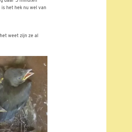
ing daar 5 minuten
j is het hek nu wel van
et weet zijn ze al