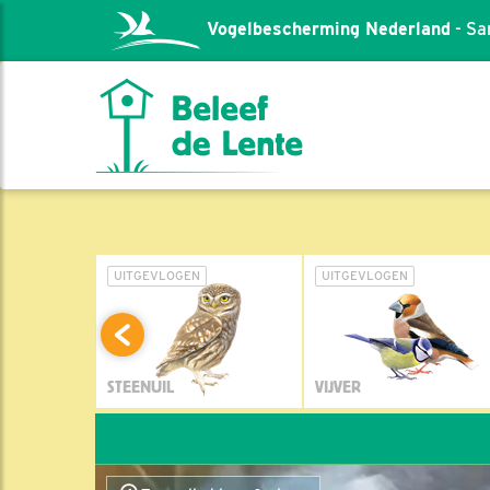
Vogelbescherming Nederland
- Sa
L
UITGEVLOGEN
UITGEVLOGEN
STEENUIL
VIJVER