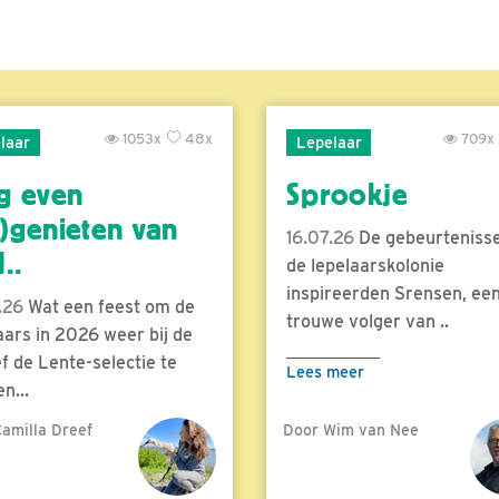
1053x
48x
709x
laar
Lepelaar
g even
Sprookje
)genieten van
16.07.26
De gebeurtenisse
..
de lepelaarskolonie
inspireerden Srensen, ee
.26
Wat een feest om de
trouwe volger van ..
aars in 2026 weer bij de
f de Lente-selectie te
Lees meer
n...
amilla Dreef
Door Wim van Nee
meer