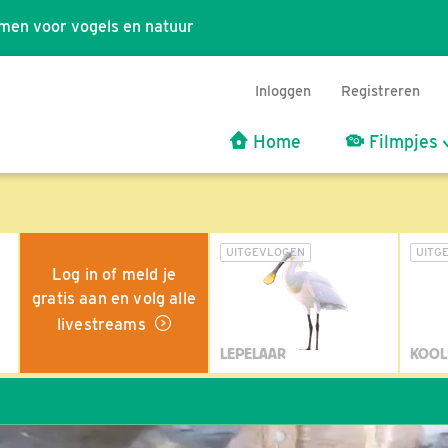
men voor vogels en natuur
Inloggen
Registreren
Home
Filmpjes
UITGEVLOGEN
UITG
Log in of meld je
gratis aan en volg alle
livestreams
LEPELAAR
KOOL
W