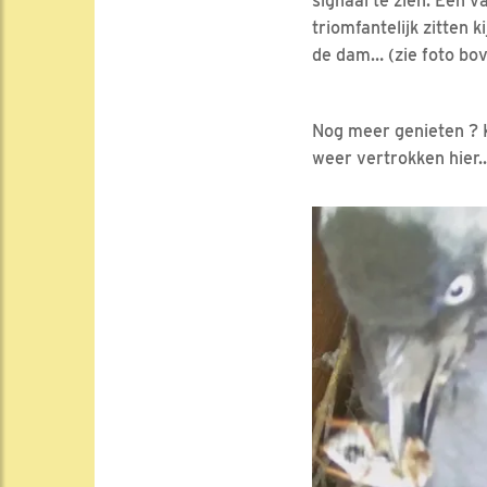
signaal te zien. Eén 
triomfantelijk zitten k
de dam… (zie foto bov
Nog meer genieten ? 
weer vertrokken hier..