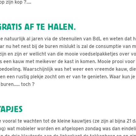
op zijn kop ?….
RATIS AF TE HALEN.
e natuurlijk al jaren via de steenuilen van BdL en weten dat 
r nu het nest bij de buren mislukt is zal de consumptie van m
ijn en zijn er wellicht van die mooie voedselpakketjes over v
 een kauw met meikever de kast in komen. Mooie prooi voor d
bedoeling. Waarschijnlijk was het weer een vreemde kauw, di
n een rustig plekje zocht om er van te genieten. Waar kun je
 buren….. toch ?
TAPJES
vooral te wachten tot de kleine kauwtjes (ze zijn al bijna 21 d
log) wat mobieler worden en afgelopen zondag was dan eindelij