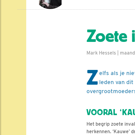
Zoete 
Mark Hessels | maand
Z
elfs als je ni
leden van di
overgrootmoeders 
VOORAL ‘KA
Het begrip zoete inval 
herkennen. ‘Kauwe’ dr