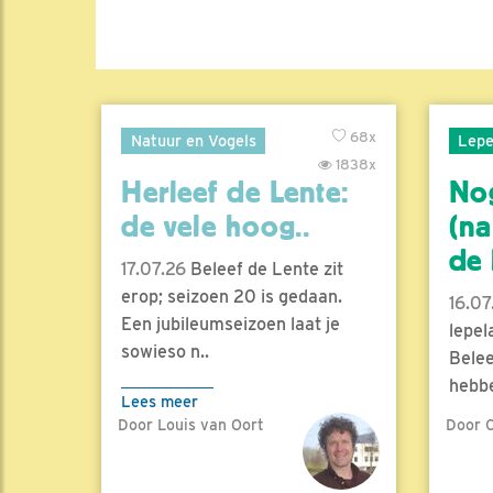
68x
Natuur en Vogels
Lepe
1838x
Herleef de Lente:
No
de vele hoog..
(na
de l
17.07.26
Beleef de Lente zit
erop; seizoen 20 is gedaan.
16.07
Een jubileumseizoen laat je
lepel
sowieso n..
Belee
hebbe
Lees meer
Door Louis van Oort
Door C
Lees 