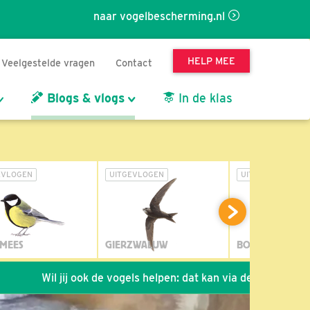
naar vogelbescherming.nl
HELP MEE
Veelgestelde vragen
Contact
Blogs & vlogs
In de klas
EVLOGEN
UITGEVLOGEN
UITGEVLOGEN
MEES
GIERZWALUW
BOSUIL
il jij ook de vogels helpen: dat kan via de link!
*
Seizoen 