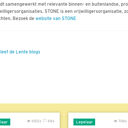
dt samengewerkt met relevante binnen- en buitenlandse, pro
jwilligersorganisaties. STONE is een vrijwilligersorganisatie, 
chten. Bezoek de
website van STONE
eleef de Lente blogs
1052x
48x
706x
laar
Lepelaar