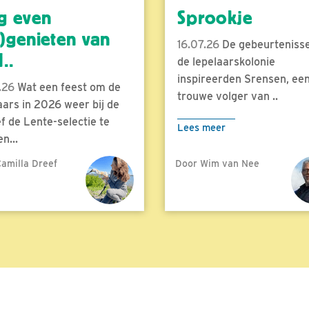
g even
Sprookje
)genieten van
16.07.26
De gebeurtenisse
..
de lepelaarskolonie
inspireerden Srensen, ee
.26
Wat een feest om de
trouwe volger van ..
aars in 2026 weer bij de
f de Lente-selectie te
Lees meer
n...
amilla Dreef
Door Wim van Nee
meer