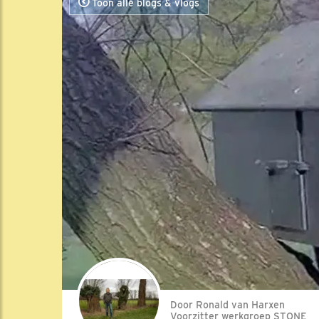
Toon alle blogs & vlogs
Door Ronald van Harxen
Voorzitter werkgroep STONE