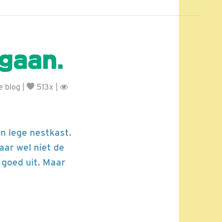
egaan.
 blog
|
513x |
en lege nestkast.
aar wel niet de
 goed uit. Maar