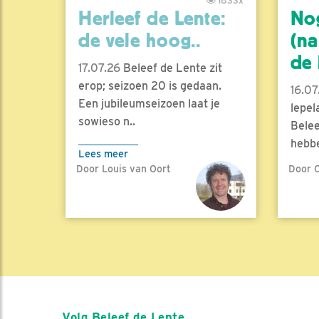
1833x
Herleef de Lente:
No
de vele hoog..
(na
de l
17.07.26
Beleef de Lente zit
erop; seizoen 20 is gedaan.
16.07
Een jubileumseizoen laat je
lepel
sowieso n..
Belee
hebbe
Lees meer
Door Louis van Oort
Door C
Lees 
Volg Beleef de Lente