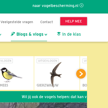
naar vogelbescherming.nl
HELP MEE
Veelgestelde vragen
Contact
Blogs & vlogs
In de klas
EVLOGEN
UITGEVLOGEN
UITGEVLOGEN
MEES
GIERZWALUW
BOSUIL
Wil jij ook de vogels helpen: dat kan via de link!
*
Sei