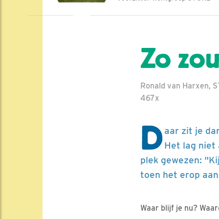
Zo zou
Ronald van Harxen, S
467x
D
aar zit je da
Het lag niet
plek gewezen: "Ki
toen het erop aan
Waar blijf je nu? Waa