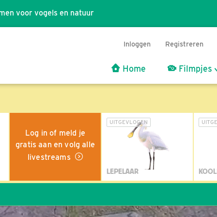
men voor vogels en natuur
Inloggen
Registreren
Home
Filmpjes
UITGEVLOGEN
UITG
Log in of meld je
gratis aan en volg alle
livestreams
LEPELAAR
KOOL