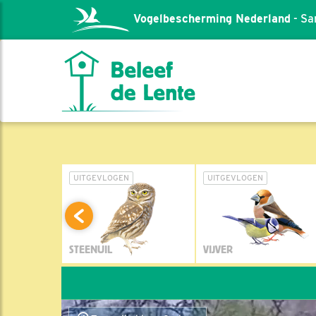
Vogelbescherming Nederland
- Sa
L
UITGEVLOGEN
UITGEVLOGEN
STEENUIL
VIJVER