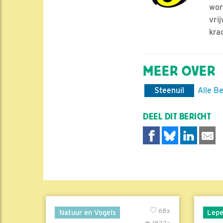
wor
vri
kra
MEER OVER
Steenuil
Alle B
DEEL DIT BERICHT
68x
Natuur en Vogels
Lepe