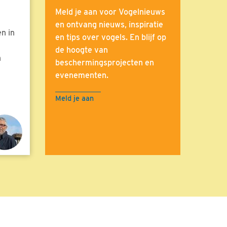
Meld je aan voor Vogelnieuws
en ontvang nieuws, inspiratie
n in
en tips over vogels. En blijf op
de hoogte van
n
beschermingsprojecten en
evenementen.
Meld je aan