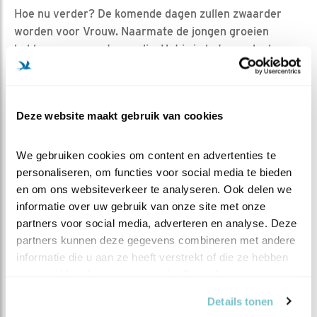
Hoe nu verder? De komende dagen zullen zwaarder
worden voor Vrouw. Naarmate de jongen groeien
hebben ze meer eten nodig. Het is in het voordeel van
de merel dat de temperatuur weer iets gaat zakken en
er wat regen voorspeld is. Hierdoor zal het voor haar
makkelijker zijn om insecten en wormen te vinden. De
Deze website maakt gebruik van cookies
weergoden lijken haar dus goed gestemd deze eerste
week! Of het haar daadwerkelijk zal gaan lukken is
natuurlijk nog de vraag. In ieder geval heeft ze gisteren
We gebruiken cookies om content en advertenties te 
personaliseren, om functies voor social media te bieden 
een vliegende start gemaakt en een goed begin is het
en om ons websiteverkeer te analyseren. Ook delen we 
halve werk. Zet hem op, Mama Merel!
informatie over uw gebruik van onze site met onze 
partners voor social media, adverteren en analyse. Deze 
MEER OVER
Vind ik leuk
partners kunnen deze gegevens combineren met andere 
Bewaar deze blog
informatie die u aan ze heeft verstrekt of die ze hebben 
Merel
Alle Beleef de Lente
verzameld op basis van uw gebruik van hun services.
blogs
Details tonen