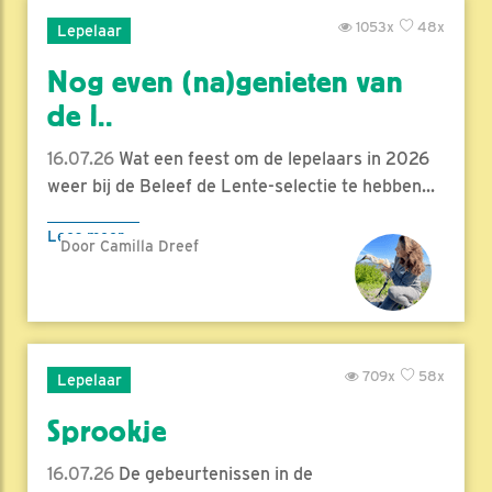
1053x
48x
Lepelaar
Nog even (na)genieten van
de l..
16.07.26
Wat een feest om de lepelaars in 2026
weer bij de Beleef de Lente-selectie te hebben...
Lees meer
Door Camilla Dreef
709x
58x
Lepelaar
Sprookje
16.07.26
De gebeurtenissen in de