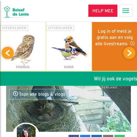
HELP MEE
Men
UITGEVLOGEN
UITGEVLOGEN
Log in of meld je
gratis aan en volg
alle livestreams
STEENUIL
VIJVER
Wil jij ook de vogels 
Toon alle blogs & vlogs