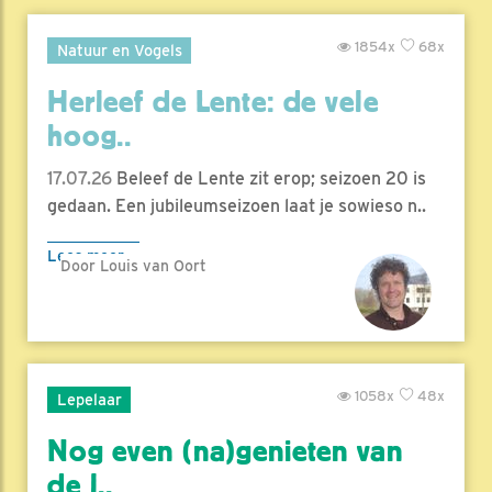
1854x
68x
Natuur en Vogels
Herleef de Lente: de vele
hoog..
17.07.26
Beleef de Lente zit erop; seizoen 20 is
gedaan. Een jubileumseizoen laat je sowieso n..
Lees meer
Door Louis van Oort
1058x
48x
Lepelaar
Nog even (na)genieten van
de l..