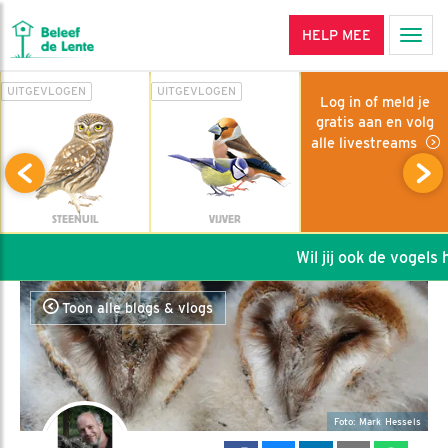
HELP MEE
Men
UITGEVLOGEN
UITGEVLOGEN
Log in of meld je
gratis aan en volg
alle livestreams
STEENUIL
VIJVER
Wil jij ook de vogels he
Toon alle blogs & vlogs
Foto: Mark Hessels