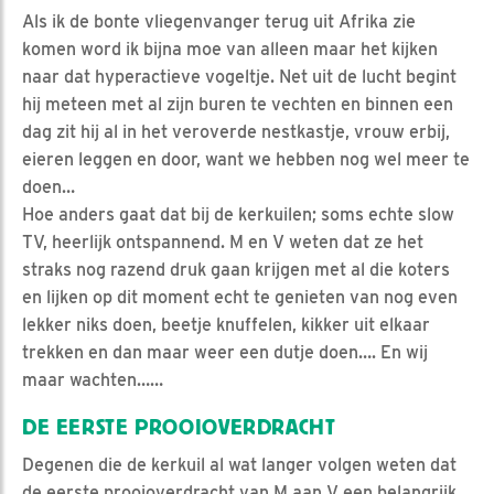
Als ik de bonte vliegenvanger terug uit Afrika zie
komen word ik bijna moe van alleen maar het kijken
naar dat hyperactieve vogeltje. Net uit de lucht begint
hij meteen met al zijn buren te vechten en binnen een
dag zit hij al in het veroverde nestkastje, vrouw erbij,
eieren leggen en door, want we hebben nog wel meer te
doen…
Hoe anders gaat dat bij de kerkuilen; soms echte slow
TV, heerlijk ontspannend. M en V weten dat ze het
straks nog razend druk gaan krijgen met al die koters
en lijken op dit moment echt te genieten van nog even
lekker niks doen, beetje knuffelen, kikker uit elkaar
trekken en dan maar weer een dutje doen…. En wij
maar wachten……
DE EERSTE PROOIOVERDRACHT
Degenen die de kerkuil al wat langer volgen weten dat
de eerste prooioverdracht van M aan V een belangrijk