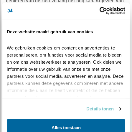
genieten van de rust zo lang het nog kan. Afgezien van
af en toe een opdringerige buurman/vrouw verjagen is
het vooral veel slapen, veel poetsen, veel knuffelen, af
en toe een paring om te oefenen (beetje training lijkt
niet helemaal overbodig) en lekker op je gemak op jacht
Deze website maakt gebruik van cookies
en vooral op tijd weer thuis, waarna het hele verhaal
zich van voor af aan herhaalt.
We gebruiken cookies om content en advertenties te 
personaliseren, om functies voor social media te bieden 
EN WAT DOEN WIJ DAN IN DE TUSSENTIJD ?
en om ons websiteverkeer te analyseren. Ook delen we 
Wij wachten geduldig af, lezen nog eens een blog van
informatie over uw gebruik van onze site met onze 
vorig jaar, gluren even bij één van de andere camera’s
partners voor social media, adverteren en analyse. Deze 
van Beleef de Lente en genieten stiekem mee van dit
partners kunnen deze gegevens combineren met andere 
super relaxte stelletje….
informatie die u aan ze heeft verstrekt of die ze hebben 
verzameld op basis van uw gebruik van hun services.
Details tonen
Alles toestaan