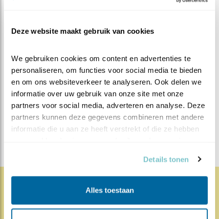
het nog niet heeft gedaan, de poll sluit op 29 april. Grijp
uw kans, de eeuwige roem zou zomaar op u kunnen
Deze website maakt gebruik van cookies
wachten.
We gebruiken cookies om content en advertenties te 
MEER OVER
Vind ik leuk
personaliseren, om functies voor social media te bieden 
Bewaar deze blog
en om ons websiteverkeer te analyseren. Ook delen we 
Steenuil
Alle Beleef de
informatie over uw gebruik van onze site met onze 
Lente blogs
partners voor social media, adverteren en analyse. Deze 
partners kunnen deze gegevens combineren met andere 
DEEL DIT BERICHT
informatie die u aan ze heeft verstrekt of die ze hebben 
verzameld op basis van uw gebruik van hun services.
Details tonen
Alles toestaan
1828x
67x
Natuur en Vogels