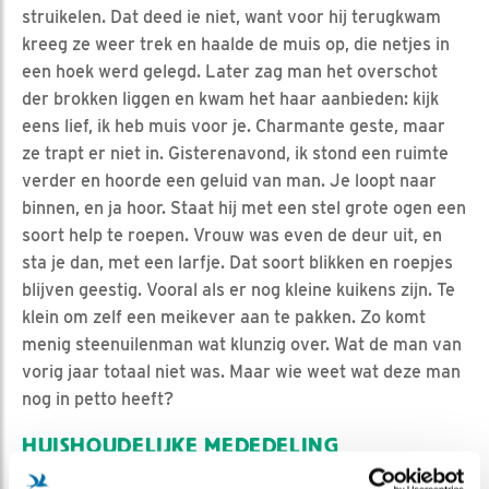
struikelen. Dat deed ie niet, want voor hij terugkwam
kreeg ze weer trek en haalde de muis op, die netjes in
een hoek werd gelegd. Later zag man het overschot
der brokken liggen en kwam het haar aanbieden: kijk
eens lief, ik heb muis voor je. Charmante geste, maar
ze trapt er niet in. Gisterenavond, ik stond een ruimte
verder en hoorde een geluid van man. Je loopt naar
binnen, en ja hoor. Staat hij met een stel grote ogen een
soort help te roepen. Vrouw was even de deur uit, en
sta je dan, met een larfje. Dat soort blikken en roepjes
blijven geestig. Vooral als er nog kleine kuikens zijn. Te
klein om zelf een meikever aan te pakken. Zo komt
menig steenuilenman wat klunzig over. Wat de man van
vorig jaar totaal niet was. Maar wie weet wat deze man
nog in petto heeft?
HUISHOUDELIJKE MEDEDELING
Veel kijkers hebben al de kuiken-poll ingevuld. Voor wie