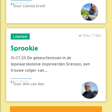
Lees meer
Door Camilla Dreef
703x
58x
Lepelaar
Sprookje
16.07.26
De gebeurtenissen in de
lepelaarskolonie inspireerden Srensen, een
trouwe volger van ..
Lees meer
Door Wim van Nee