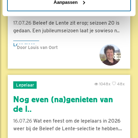
Herleef de Lente: de vele
Aanpassen
hoog..
17.07.26
Beleef de Lente zit erop; seizoen 20 is
gedaan. Een jubileumseizoen laat je sowieso n..
Lees meer
Door Louis van Oort
1048x
48x
Lepelaar
Nog even (na)genieten van
de l..
16.07.26
Wat een feest om de lepelaars in 2026
weer bij de Beleef de Lente-selectie te hebben...