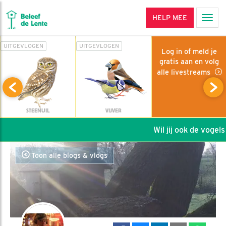
HELP MEE
Men
UITGEVLOGEN
UITGEVLOGEN
Log in of meld je
gratis aan en volg
alle livestreams
STEENUIL
VIJVER
Wil jij ook de vogels 
Toon alle blogs & vlogs