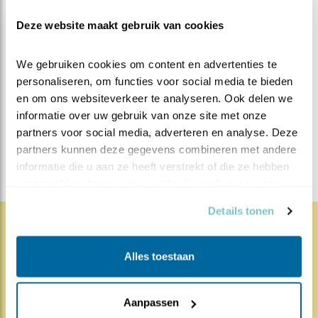
Deze website maakt gebruik van cookies
MEER OVER
Vind ik leuk
We gebruiken cookies om content en advertenties te 
Bewaar deze blog
personaliseren, om functies voor social media te bieden 
Huiszwaluw
Alle Beleef de
en om ons websiteverkeer te analyseren. Ook delen we 
Lente blogs
informatie over uw gebruik van onze site met onze 
partners voor social media, adverteren en analyse. Deze 
DEEL DIT BERICHT
partners kunnen deze gegevens combineren met andere 
informatie die u aan ze heeft verstrekt of die ze hebben 
verzameld op basis van uw gebruik van hun services.
Details tonen
1839x
68x
Natuur en Vogels
Alles toestaan
Herleef de Lente: de vele
hoog..
Aanpassen