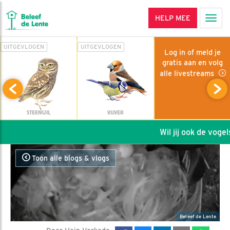
HELP MEE
Men
UITGEVLOGEN
UITGEVLOGEN
Log in of meld je
gratis aan en volg
alle livestreams
STEENUIL
VIJVER
Wil jij ook de vogels
Toon alle blogs & vlogs
Beleef de Lente