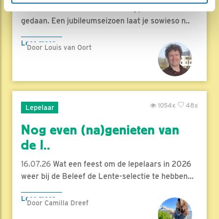
17.07.26
Beleef de Lente zit erop; seizoen 20 is
gedaan. Een jubileumseizoen laat je sowieso n..
Lees meer
Door Louis van Oort
1054x
48x
Lepelaar
Nog even (na)genieten van
de l..
16.07.26
Wat een feest om de lepelaars in 2026
weer bij de Beleef de Lente-selectie te hebben...
Lees meer
Door Camilla Dreef