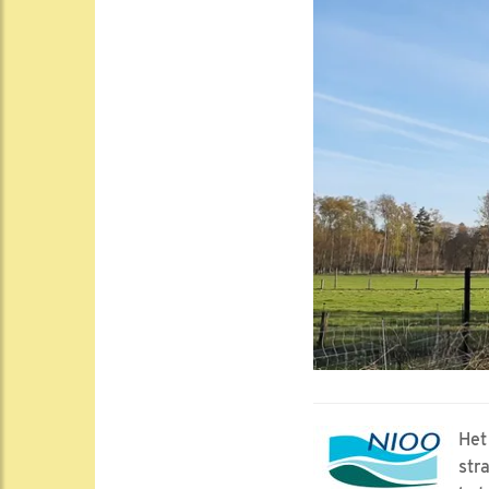
Het
str