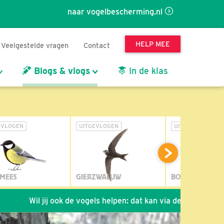
naar vogelbescherming.nl
HELP MEE
Veelgestelde vragen
Contact
Blogs & vlogs
In de klas
EVLOGEN
UITGEVLOGEN
UITGEVLOGEN
MEES
GIERZWALUW
BOSUIL
j ook de vogels helpen: dat kan via de link!
*
Seizoen 2026