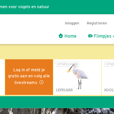
men voor vogels en natuur
Inloggen
Registreren
Home
Filmpjes
UITGEVLOGEN
UITG
Log in of meld je
gratis aan en volg alle
livestreams
LEPELAAR
KOOL
Wil ji