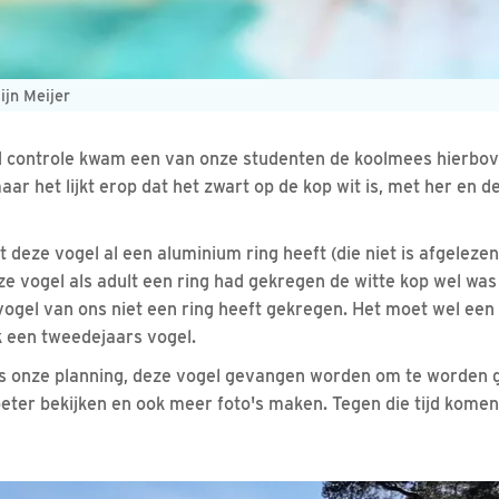
ijn Meijer
 controle kwam een van onze studenten de koolmees hierbove
maar het lijkt erop dat het zwart op de kop wit is, met her en d
t deze vogel al een aluminium ring heeft (die niet is afgelezen
eze vogel als adult een ring had gekregen de witte kop wel wa
vogel van ons niet een ring heeft gekregen. Het moet wel een 
jk een tweedejaars vogel.
ns onze planning, deze vogel gevangen worden om te worden
ter bekijken en ook meer foto's maken. Tegen die tijd komen j