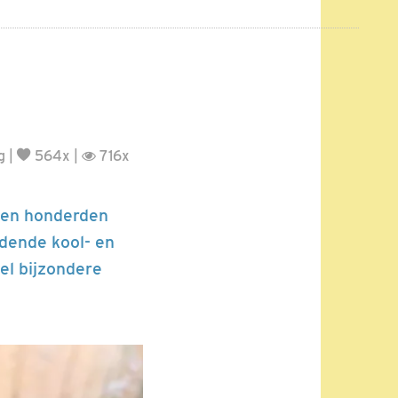
g
|
564x |
716x
oen honderden
edende kool- en
el bijzondere