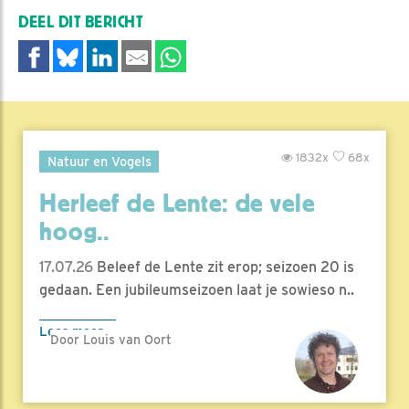
DEEL DIT BERICHT
1832x
68x
Natuur en Vogels
Herleef de Lente: de vele
hoog..
17.07.26
Beleef de Lente zit erop; seizoen 20 is
gedaan. Een jubileumseizoen laat je sowieso n..
Lees meer
Door Louis van Oort