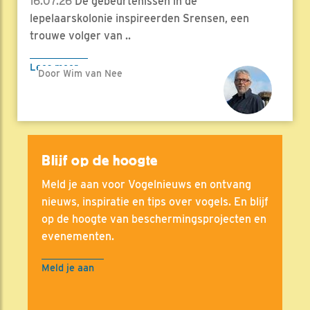
16.07.26
De gebeurtenissen in de
lepelaarskolonie inspireerden Srensen, een
trouwe volger van ..
Lees meer
Door Wim van Nee
Blijf op de hoogte
Meld je aan voor Vogelnieuws en ontvang
nieuws, inspiratie en tips over vogels. En blijf
op de hoogte van beschermingsprojecten en
evenementen.
Meld je aan