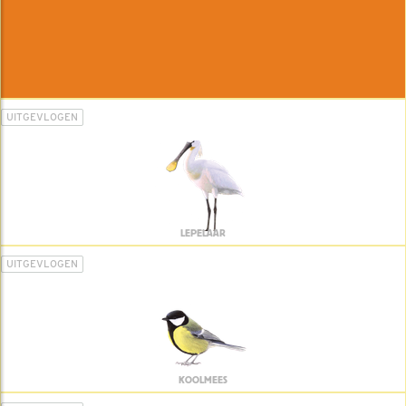
UITGEVLOGEN
LEPELAAR
UITGEVLOGEN
KOOLMEES