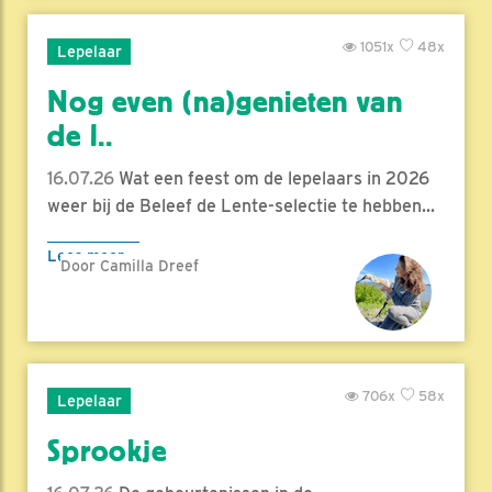
1051x
48x
Lepelaar
Nog even (na)genieten van
de l..
16.07.26
Wat een feest om de lepelaars in 2026
weer bij de Beleef de Lente-selectie te hebben...
Lees meer
Door Camilla Dreef
706x
58x
Lepelaar
Sprookje