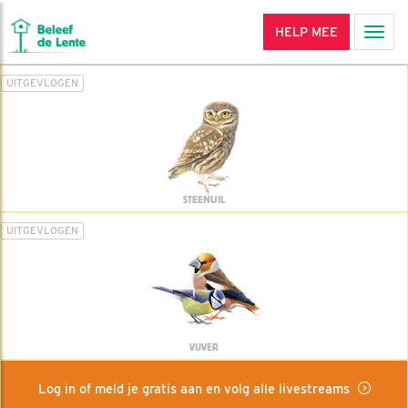
HELP MEE
Men
UITGEVLOGEN
STEENUIL
UITGEVLOGEN
VIJVER
Log in of meld je gratis aan en volg alle livestreams