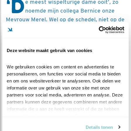
‘D
e meest wispelturige dame ooit’, zo
noemde mijn collega Bernice onze
Mevrouw Merel. Wel op de schedel, niet op de
schedel, een takje erop, nee toch maar niet.
Met regelmaat zien we de merel voorbij
komen, maar een nest komt er nog steeds
Deze website maakt gebruik van cookies
maar niet van.
We gebruiken cookies om content en advertenties te 
personaliseren, om functies voor social media te bieden 
Ondertussen is de lente in deze tuin op de Veluwe toch
en om ons websiteverkeer te analyseren. Ook delen we 
echt wel los gebarsten. Elders op het erf zitten
informatie over uw gebruik van onze site met onze 
inmiddels twee merels te broeden, beiden met een
partners voor social media, adverteren en analyse. Deze 
legsel van waarschijnlijk 4 eitjes.
partners kunnen deze gegevens combineren met andere 
Op een paar meter afstand van de schedel wordt door
informatie die u aan ze heeft verstrekt of die ze hebben 
een derde mereldame een nest gebouwd in de carport.
verzameld op basis van uw gebruik van hun services.
WIL DE ECHTE MEVROUW MEREL OPSTAAN?
Details tonen