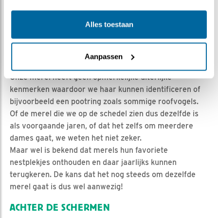
Er zijn meerdere merels aan het broeden of
geïnteresseerd om te gaan broeden in deze tuin. Kijken
Alles toestaan
we nog wel naar dezelfde merel als de voorgaande
jaren? Of zit onze dame inmiddels prinsheerlijk op een
van de andere plekjes te broeden?
Aanpassen
Dat kunnen we niet helemaal met zekerheid zeggen.
Onze merel heeft geen opmerkelijke uiterlijke
kenmerken waardoor we haar kunnen identificeren of
bijvoorbeeld een pootring zoals sommige roofvogels.
Of de merel die we op de schedel zien dus dezelfde is
als voorgaande jaren, of dat het zelfs om meerdere
dames gaat, we weten het niet zeker.
Maar wel is bekend dat merels hun favoriete
nestplekjes onthouden en daar jaarlijks kunnen
terugkeren. De kans dat het nog steeds om dezelfde
merel gaat is dus wel aanwezig!
ACHTER DE SCHERMEN