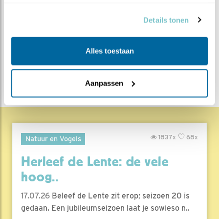
verzameld op basis van uw gebruik van hun services.
MEER OVER
Vind ik leuk
Bewaar deze blog
Details tonen
Huiszwaluw
Alle Beleef de
Lente blogs
Alles toestaan
DEEL DIT BERICHT
Aanpassen
1837x
68x
Natuur en Vogels
Herleef de Lente: de vele
hoog..
17.07.26
Beleef de Lente zit erop; seizoen 20 is
gedaan. Een jubileumseizoen laat je sowieso n..