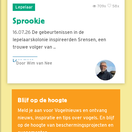
709x
58x
Lepelaar
Sprookje
16.07.26
De gebeurtenissen in de
lepelaarskolonie inspireerden Srensen, een
trouwe volger van ..
Lees meer
Door Wim van Nee
Blijf op de hoogte
Meld je aan voor Vogelnieuws en ontvang
nieuws, inspiratie en tips over vogels. En blijf
op de hoogte van beschermingsprojecten en