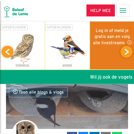
HELP MEE
Men
UITGEVLOGEN
UITGEVLOGEN
Log in of meld je
gratis aan en volg
alle livestreams
STEENUIL
VIJVER
Wil jij ook de vogels h
Toon alle blogs & vlogs