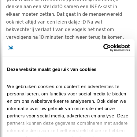
denken aan een stel dat0 samen een IKEA-kast in
elkaar moeten zetten. Dat gaat in de mensenwereld
ook niet altijd van een leien dakje :D Na wat
bekvechterij verlaat 1 van de vogels het nest om
vervolgens na 10 minuten toch weer terug te komen.
Het paren gebeurt vaak ín de nestkom wanneer deze
helemaal naar beider zin is dus waarschijnlijk zullen we
dat zéér binnenkort gaan zien!
Deze website maakt gebruik van cookies
We gebruiken cookies om content en advertenties te 
personaliseren, om functies voor social media te bieden 
en om ons websiteverkeer te analyseren. Ook delen we 
informatie over uw gebruik van onze site met onze 
partners voor social media, adverteren en analyse. Deze 
2 mannen wachtend op vrouwtjes?
partners kunnen deze gegevens combineren met andere 
informatie die u aan ze heeft verstrekt of die ze hebben 