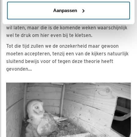
valt daarmee al weer een stuk van de ‘bewijslast’ af. Ik
Aanpassen
denk dat we het niet zeker gaan weten. Ik zal bij een
volgend bezoek nog eens polsen of M er iets over los
wil laten, maar die is de komende weken waarschijnlijk
wel te druk om hier even bij te kletsen.
Tot die tijd zullen we de onzekerheid maar gewoon
moeten accepteren, tenzij een van de kijkers natuurlijk
sluitend bewijs voor of tegen deze theorie heeft
gevonden…