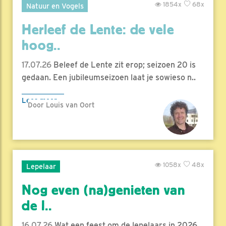
1854x
68x
Natuur en Vogels
Herleef de Lente: de vele
hoog..
17.07.26
Beleef de Lente zit erop; seizoen 20 is
gedaan. Een jubileumseizoen laat je sowieso n..
Lees meer
Door Louis van Oort
1058x
48x
Lepelaar
Nog even (na)genieten van
de l..
16.07.26
Wat een feest om de lepelaars in 2026