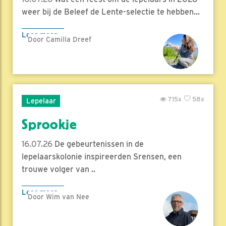
weer bij de Beleef de Lente-selectie te hebben...
Lees meer
Door Camilla Dreef
715x
58x
Lepelaar
Sprookje
16.07.26
De gebeurtenissen in de
lepelaarskolonie inspireerden Srensen, een
trouwe volger van ..
Lees meer
Door Wim van Nee