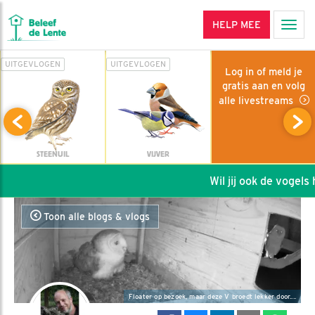
HELP MEE
Men
UITGEVLOGEN
UITGEVLOGEN
Log in of meld je
gratis aan en volg
alle livestreams
STEENUIL
VIJVER
Wil jij ook de vogels he
Toon alle blogs & vlogs
Floater op bezoek, maar deze V broedt lekker door....