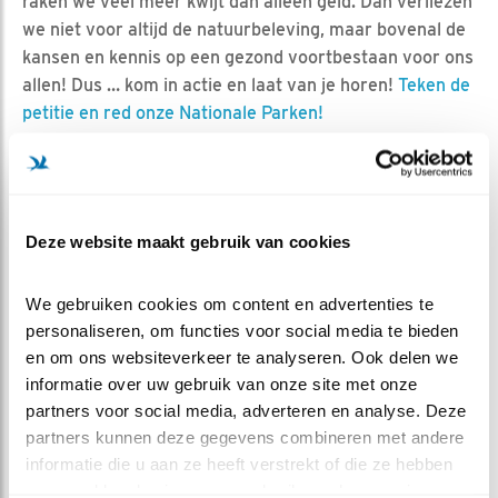
raken we veel meer kwijt dan alleen geld. Dan verliezen
we niet voor altijd de natuurbeleving, maar bovenal de
kansen en kennis op een gezond voortbestaan voor ons
allen! Dus … kom in actie en laat van je horen!
Teken de
petitie en red onze Nationale Parken!
In Nederland hebben we twintig Nationale Parken waar
de kostbare bijzonderheden van de Nederlandse natuur
nog aanwezig en te bewonderen zijn. Denk daarbij aan
duinen, getijden gebieden, laagveen moerassen,
Deze website maakt gebruik van cookies
bossen, heide, beekdalen en nog veel meer.
Gezamenlijk beslaan de parken zo’n 120.000 hectare
We gebruiken cookies om content en advertenties te 
en dat klinkt als veel, maar is feitelijk minder dan 3%
personaliseren, om functies voor social media te bieden 
van het Nederlands grondgebied!
en om ons websiteverkeer te analyseren. Ook delen we 
Inwoners van Nederland … denk je eens in, nog minder
informatie over uw gebruik van onze site met onze 
dan 3% … daar ga je toch niet ook nog eens op
partners voor social media, adverteren en analyse. Deze 
bezuinigen?! Nee, dat ga je juist koesteren, beschermen
partners kunnen deze gegevens combineren met andere 
en steeds meer waarderen …
wees welkom en ga mee
informatie die u aan ze heeft verstrekt of die ze hebben 
om te genieten!
verzameld op basis van uw gebruik van hun services.