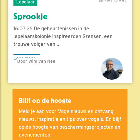
715x
58x
Lepelaar
Sprookje
16.07.26
De gebeurtenissen in de
lepelaarskolonie inspireerden Srensen, een
trouwe volger van ..
Lees meer
Door Wim van Nee
Blijf op de hoogte
Meld je aan voor Vogelnieuws en ontvang
nieuws, inspiratie en tips over vogels. En blijf
op de hoogte van beschermingsprojecten en
evenementen.