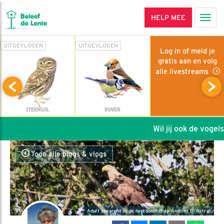
HELP MEE
Men
UITGEVLOGEN
UITGEVLOGEN
Log in of meld je
gratis aan en volg
alle livestreams
STEENUIL
VIJVER
Wil jij ook de vogels 
Toon alle blogs & vlogs
Adult zeearend in de nestboom (foto Andries Dijkstra)