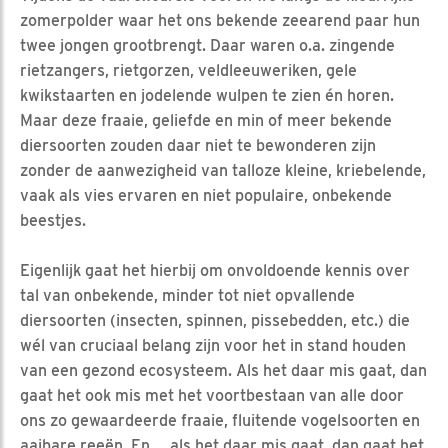
zomerpolder waar het ons bekende zeearend paar hun
twee jongen grootbrengt. Daar waren o.a. zingende
rietzangers, rietgorzen, veldleeuweriken, gele
kwikstaarten en jodelende wulpen te zien én horen.
Maar deze fraaie, geliefde en min of meer bekende
diersoorten zouden daar niet te bewonderen zijn
zonder de aanwezigheid van talloze kleine, kriebelende,
vaak als vies ervaren en niet populaire, onbekende
beestjes.
Eigenlijk gaat het hierbij om onvoldoende kennis over
tal van onbekende, minder tot niet opvallende
diersoorten (insecten, spinnen, pissebedden, etc.) die
wél van cruciaal belang zijn voor het in stand houden
van een gezond ecosysteem. Als het daar mis gaat, dan
gaat het ook mis met het voortbestaan van alle door
ons zo gewaardeerde fraaie, fluitende vogelsoorten en
aaibare reeën. En … als het daar mis gaat, dan gaat het