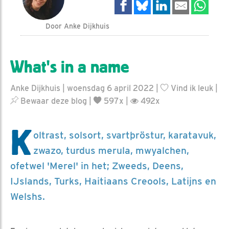
Door Anke Dijkhuis
What's in a name
Anke Dijkhuis | woensdag 6 april 2022 |
Vind ik leuk
|
Bewaar deze blog
|
597x |
492x
K
oltrast, solsort, svartþröstur, karatavuk,
zwazo, turdus merula, mwyalchen,
ofetwel 'Merel' in het; Zweeds, Deens,
IJslands, Turks, Haitiaans Creools, Latijns en
Welshs.