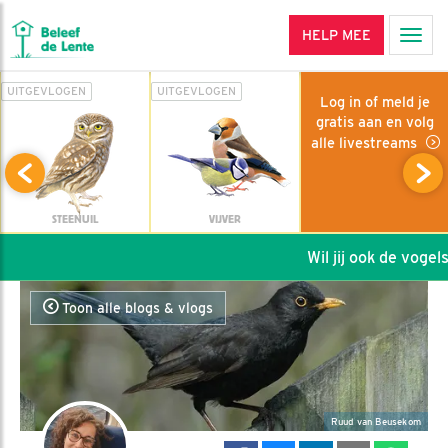
HELP MEE
Men
UITGEVLOGEN
UITGEVLOGEN
Log in of meld je
gratis aan en volg
alle livestreams
STEENUIL
VIJVER
Wil jij ook de vogels
Toon alle blogs & vlogs
Ruud van Beusekom