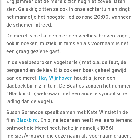
Erg jammer dat de merels zich nog niet zoveel laten
zien. Gelukkig zitten ze ook in onze achtertuin en zingt
het mannetje het hoogste lied zo rond 20:00, wanneer
de schemer intreed.
De merel is niet alleen hier een veelbeschreven vogel,
ook in boeken, muziek, in films en als voornaam is het
een graag geziene gast.
In de veelbesproken vogelserie ( met o.a. de fuut, de
bergeend en de kievit) is ook een boek geheel gewijd
aan de merel.
Hay Wijnhoven
houdt al jaren een
dagboek bij in zijn tuin. De Beatles zongen het nummer
"Blackbird" ( weliswaar met een andere symbolische
lading dan de vogel).
Susan Sarandon speelt samen met Kate Winslet in de
film
Blackbird
. En bijna iedereen heeft wel eens iemand
ontmoet die Merel heet, het zijn namelijk 10861
meisjes/vrouwen die deze naam als voornaam dragen,