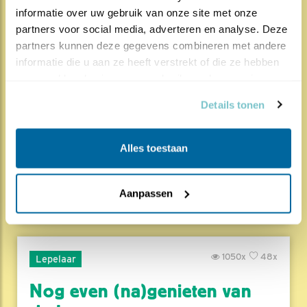
informatie over uw gebruik van onze site met onze 
partners voor social media, adverteren en analyse. Deze 
1830x
67x
Natuur en Vogels
partners kunnen deze gegevens combineren met andere 
informatie die u aan ze heeft verstrekt of die ze hebben 
Herleef de Lente: de vele
verzameld op basis van uw gebruik van hun services.
hoog..
Details tonen
17.07.26
Beleef de Lente zit erop; seizoen 20 is
gedaan. Een jubileumseizoen laat je sowieso n..
Alles toestaan
Lees meer
Door Louis van Oort
Aanpassen
1050x
48x
Lepelaar
Nog even (na)genieten van