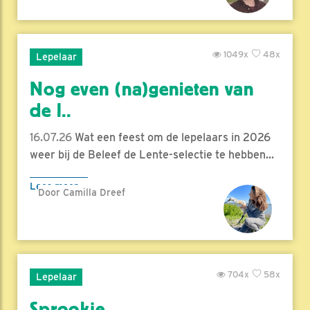
1049x
48x
Lepelaar
Nog even (na)genieten van
de l..
16.07.26
Wat een feest om de lepelaars in 2026
weer bij de Beleef de Lente-selectie te hebben...
Lees meer
Door Camilla Dreef
704x
58x
Lepelaar
Sprookje