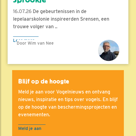
16.07.26
De gebeurtenissen in de
lepelaarskolonie inspireerden Srensen, een
trouwe volger van ..
Lees meer
Door Wim van Nee
Blijf op de hoogte
Meld je aan voor Vogelnieuws en ontvang
nieuws, inspiratie en tips over vogels. En blijf
op de hoogte van beschermingsprojecten en
evenementen.
Meld je aan