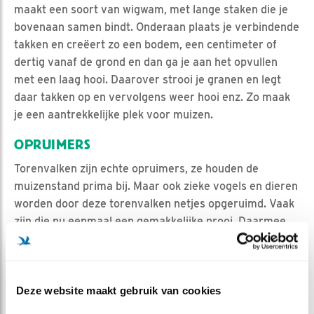
maakt een soort van wigwam, met lange staken die je
bovenaan samen bindt. Onderaan plaats je verbindende
takken en creëert zo een bodem, een centimeter of
dertig vanaf de grond en dan ga je aan het opvullen
met een laag hooi. Daarover strooi je granen en legt
daar takken op en vervolgens weer hooi enz. Zo maak
je een aantrekkelijke plek voor muizen.
OPRUIMERS
Torenvalken zijn echte opruimers, ze houden de
muizenstand prima bij. Maar ook zieke vogels en dieren
worden door deze torenvalken netjes opgeruimd. Vaak
zijn die nu eenmaal een gemakkelijke prooi. Daarmee
zijn ze een onmisbare schakel in de natuur. Want
worden deze vogels en dieren met een gebrek niet
weggenomen, dan kan er een besmettingsgevaar
Deze website maakt gebruik van cookies
ontstaan. Dus laat roofvogels en roofdieren hun functie
uitvoeren, daarmee is een sterke natuur gebaat.