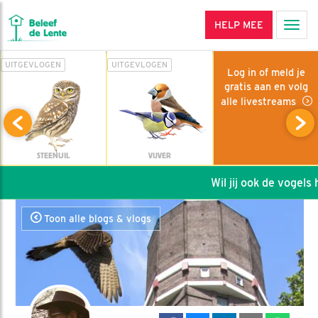
HELP MEE
Men
UITGEVLOGEN
UITGEVLOGEN
Log in of meld je
gratis aan en volg
alle livestreams
STEENUIL
VIJVER
Wil jij ook de vogels he
Toon alle blogs & vlogs