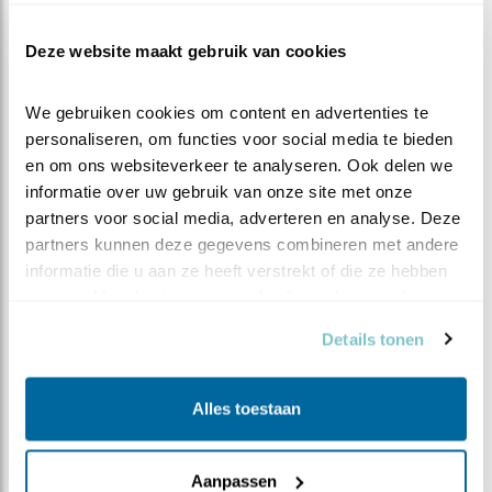
H
et is vandaag, 7 juni, Wereld
Gierzwaluwdag. Zijn jullie nog niet
Deze website maakt gebruik van cookies
bekend met die dag? Lees dan verder in dit
blog! Daarnaast ook in dit blog nog wat
We gebruiken cookies om content en advertenties te 
wensen.
personaliseren, om functies voor social media te bieden 
en om ons websiteverkeer te analyseren. Ook delen we 
informatie over uw gebruik van onze site met onze 
WORLD SWIFT DAY (WSD)
partners voor social media, adverteren en analyse. Deze 
partners kunnen deze gegevens combineren met andere 
Sinds 2019 wordt World Swift Day georganiseerd. Swift
informatie die u aan ze heeft verstrekt of die ze hebben 
is de Engelse naam van het genus Gierzwaluw
verzameld op basis van uw gebruik van hun services.
(
Apodidae
) waartoe ook ‘onze’ Gierzwaluw, de Common
Swift (
Apus apus
) behoort. WSD gaat dus niet alleen
Details tonen
over
Apus apus
, maar over alle ruim 100 verschillende
soorten. In tal van landen worden activiteiten
Alles toestaan
georganiseerd, van lezingen en excursies tot
persberichten en video’s.
Aanpassen
JANE GOODALL EN BRIAN MAY