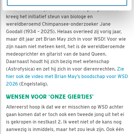
Vanaf het eerste jaar dat WSD werd georganiseerd
kreeg het initiatief steun van biologe en
wereldberoemd Chimpansee-onderzoeker Jane
Goodall (1934 – 2025). Helaas overleed zij vorig jaar,
maar dit jaar zet Brian May zich in voor WSD! Voor wie
zijn naam niet meteen kent, het is de wereldberoemde
medeoprichter en gitarist van de band Queen.
Daarnaast houdt hij zich bezig met wetenschap
(Astrofysica) en zet hij zich in voor dierenrechten.
Zie
hier ook de video met Brian May’s boodschap voor WSD
2026
(Engelstalig).
WENSEN VOOR ‘ONZE GIERTJES’
Allereerst hoop ik dat we er misschien op WSD achter
gaan komen dat er toch ook een tweede jong uit het ei
is gekropen in nestkast 2. Ik weet niet of de kans nog
aanwezig is inmiddels, maar het zou leuk zijn. Ook één