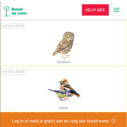
HELP MEE
Men
UITGEVLOGEN
STEENUIL
UITGEVLOGEN
VIJVER
Log in of meld je gratis aan en volg alle livestreams