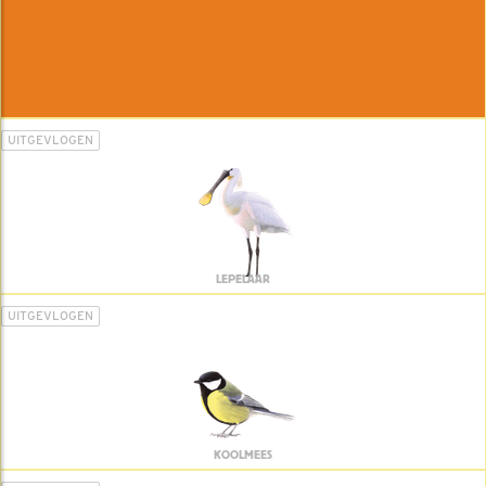
UITGEVLOGEN
LEPELAAR
UITGEVLOGEN
KOOLMEES