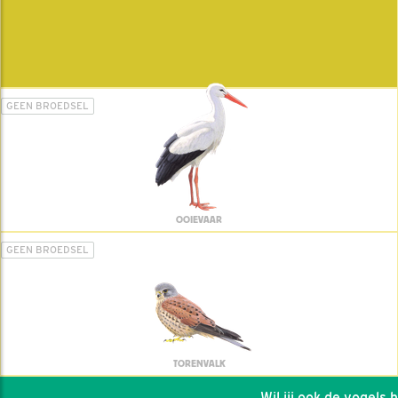
GEEN BROEDSEL
OOIEVAAR
GEEN BROEDSEL
TORENVALK
Wil jij ook de vogels he