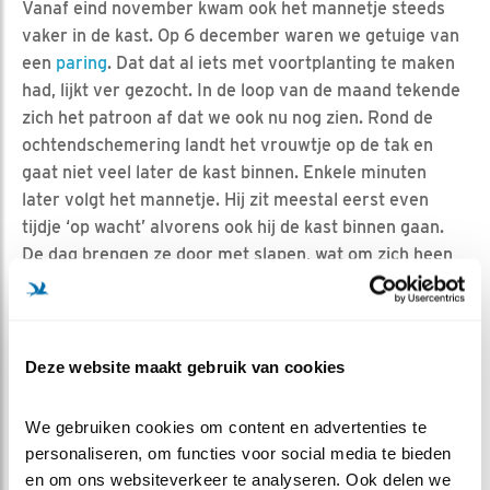
Vanaf eind november kwam ook het mannetje steeds
vaker in de kast. Op 6 december waren we getuige van
een
paring
. Dat dat al iets met voortplanting te maken
had, lijkt ver gezocht. In de loop van de maand tekende
zich het patroon af dat we ook nu nog zien. Rond de
ochtendschemering landt het vrouwtje op de tak en
gaat niet veel later de kast binnen. Enkele minuten
later volgt het mannetje. Hij zit meestal eerst even
tijdje ‘op wacht’ alvorens ook hij de kast binnen gaan.
De dag brengen ze door met slapen, wat om zich heen
kijken, het verenkleed verzorgen en wederzijds
genegenheden uitwisselen. Eind van de dag verlaat de
heer des huizes als eerste de kast. Daarna verdwijnt
het vrouwtje in de duisternis. Op de achtergrond is dan
Deze website maakt gebruik van cookies
vaak nog het nodige gewauw en gewiew te horen.
We gebruiken cookies om content en advertenties te 
BENT U ER KLAAR VOOR?
personaliseren, om functies voor social media te bieden 
Om te zorgen dat u dat vandaag al meemaakt, is het
en om ons websiteverkeer te analyseren. Ook delen we 