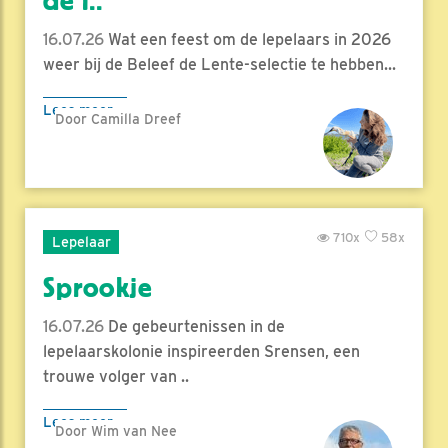
de l..
16.07.26
Wat een feest om de lepelaars in 2026
weer bij de Beleef de Lente-selectie te hebben...
Lees meer
Door Camilla Dreef
710x
58x
Lepelaar
Sprookje
16.07.26
De gebeurtenissen in de
lepelaarskolonie inspireerden Srensen, een
trouwe volger van ..
Lees meer
Door Wim van Nee