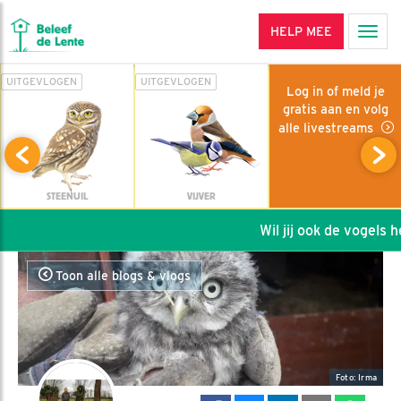
HELP MEE
Men
UITGEVLOGEN
UITGEVLOGEN
Log in of meld je
gratis aan en volg
alle livestreams
STEENUIL
VIJVER
Wil jij ook de vogels hel
Toon alle blogs & vlogs
Foto: Irma