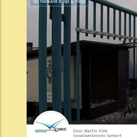
Toon alle blogs & vlogs
Door Martin Vink
Vogelwerkgroep Gemert