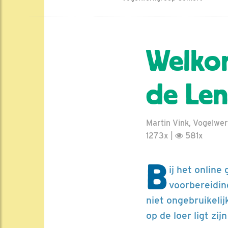
Welkom
de Len
Martin Vink, Vogelwe
1273x |
581x
B
ij het online
voorbereidin
niet ongebruikelij
op de loer ligt zi