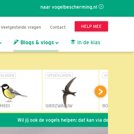
naar vogelbescherming.nl
HELP MEE
Veelgestelde vragen
Contact
Blogs & vlogs
In de klas
EVLOGEN
UITGEVLOGEN
UITGEVLOGEN
MEES
GIERZWALUW
BOSUIL
jij ook de vogels helpen: dat kan via de link!
*
Seizoen 202