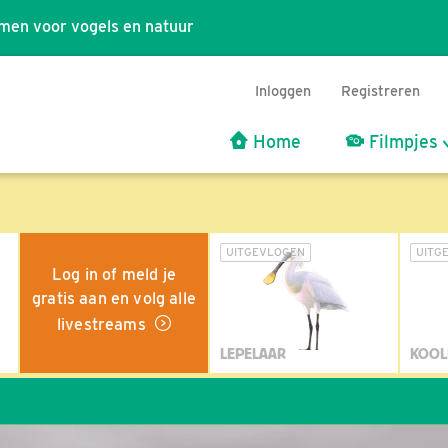
men voor vogels en natuur
Inloggen
Registreren
Home
Filmpjes
UITGEVLOGEN
UITG
Log in of meld je
gratis aan en volg alle
livestreams
LEPELAAR
KOOL
Wil 