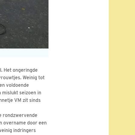
l. Het ongeringde
rouwtjes. Weinig tot
ren voldoende
 mislukt seizoen in
nnetje VM zit sinds
 de rondzwervende
een overname door een
weinig indringers