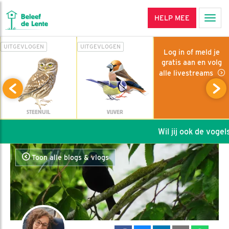
HELP MEE
Men
UITGEVLOGEN
UITGEVLOGEN
Log in of meld je
gratis aan en volg
alle livestreams
STEENUIL
VIJVER
Wil jij ook de vogels
Toon alle blogs & vlogs