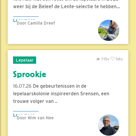
weer bij de Beleef de Lente-selectie te hebben...
Lees meer
Door Camilla Dreef
715x
58x
Lepelaar
Sprookje
16.07.26
De gebeurtenissen in de
lepelaarskolonie inspireerden Srensen, een
trouwe volger van ..
Lees meer
Door Wim van Nee