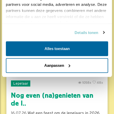
1854x
68x
Natuur en Vogels
partners voor social media, adverteren en analyse. Deze 
partners kunnen deze gegevens combineren met andere 
Herleef de Lente: de vele
informatie die u aan ze heeft verstrekt of die ze hebben 
hoog..
verzameld op basis van uw gebruik van hun services.
17.07.26
Beleef de Lente zit erop; seizoen 20 is
Details tonen
gedaan. Een jubileumseizoen laat je sowieso n..
Alles toestaan
Lees meer
Door Louis van Oort
Aanpassen
1058x
48x
Lepelaar
Nog even (na)genieten van
de l..
16.07.26
Wat een feest om de lepelaars in 2026