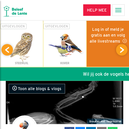
HELP MEE
Men
UITGEVLOGEN
UITGEVLOGEN
Log in of meld je
gratis aan en volg
alle livestreams
STEENUIL
VIJVER
Wil jij ook de vogels help
Toon alle blogs & vlogs
Breuken met hagelkorrel