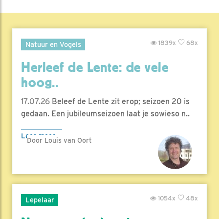
1839x
68x
Natuur en Vogels
Herleef de Lente: de vele
hoog..
17.07.26
Beleef de Lente zit erop; seizoen 20 is
gedaan. Een jubileumseizoen laat je sowieso n..
Lees meer
Door Louis van Oort
1054x
48x
Lepelaar