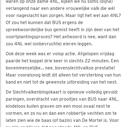
waren op onze dame 4NL, kijken we nu soms (bijna)
verlangend naar een andere vrouwelijke valk die wél
voor nageslacht kan zorgen. Maar ligt het wel aan 4NL?
Of zou het kunnen dat BUS ergens de
spreekwoordelijke bus gemist heeft in zijn deel van het
voortplantingsproces? Het antwoord is nee, want dan
zou 4NL wel (onbevruchte) eieren leggen.
Ook deze week was er volop actie. Afgelopen vrijdag
paarde het koppel drie keer in slechts 22 minuten. Een
bovenmenselijke... nee, bovenslechtvalkse prestatie!
Maar vooralsnog leidt dit alleen tot versterking van hun
band en niet tot de gewenste uitbreiding van het nest.
De Slechtvalkenbingokaart is opnieuw volledig gevuld:
paringen, overdracht van prooitjes van BUS naar 4NL,
eindeloos kuilen graven om een mooi ovaal nest te
vormen, en zo nu en dan een robbertje vechten om te
laten zien wie de baas (of bazin) van De Mortel is. Voor