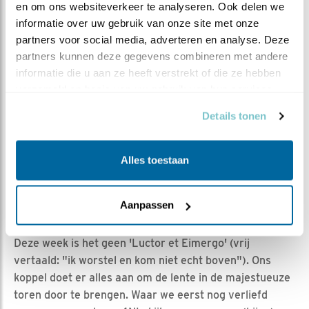
en om ons websiteverkeer te analyseren. Ook delen we 
om voor een groot publiek haar vrijheid terug te krijgen
informatie over uw gebruik van onze site met onze 
en dan gebeurd dit!
partners voor social media, adverteren en analyse. Deze 
Een mooi verhaal (
hier
is het gehele verhaal te vinden)
partners kunnen deze gegevens combineren met andere 
heeft niet altijd een goed einde. De liefde, kennis en
informatie die u aan ze heeft verstrekt of die ze hebben 
passie voor dieren hebben er bijna voor gezorgd dat S2
verzameld op basis van uw gebruik van hun services.
weer terug de natuur in kon. Helaas bleef het bij 'bijna'.
Details tonen
Maar de herinneringen blijven, want die overleven alles.
Een memorabele dame is niet meer, maar op de
thermiek van het verleden zweven we weer terug naar
Alles toestaan
het heden... een vlucht van ruim 14 jaar... geniet maar
even van het zweven en neem uw tijd!
Aanpassen
DE WEEKSAMENVATTING
Deze week is het geen 'Luctor et Eimergo' (vrij
vertaald: "ik worstel en kom niet echt boven"). Ons
koppel doet er alles aan om de lente in de majestueuze
toren door te brengen. Waar we eerst nog verliefd