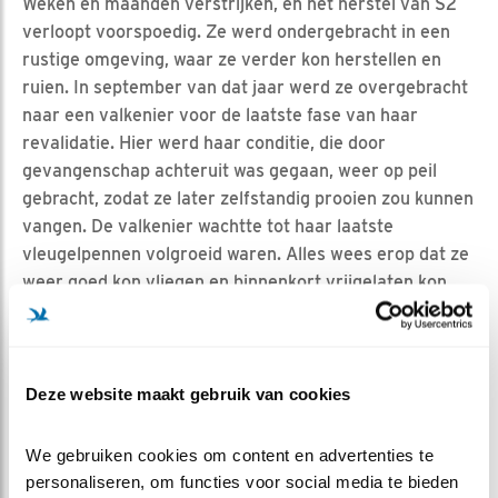
Weken en maanden verstrijken, en het herstel van S2
verloopt voorspoedig. Ze werd ondergebracht in een
rustige omgeving, waar ze verder kon herstellen en
ruien. In september van dat jaar werd ze overgebracht
naar een valkenier voor de laatste fase van haar
revalidatie. Hier werd haar conditie, die door
gevangenschap achteruit was gegaan, weer op peil
gebracht, zodat ze later zelfstandig prooien zou kunnen
vangen. De valkenier wachtte tot haar laatste
vleugelpennen volgroeid waren. Alles wees erop dat ze
weer goed kon vliegen en binnenkort vrijgelaten kon
worden.
Maar dan slaat het noodlot toe. Op een ochtend werd
S2 dood aangetroffen. De dag ervoor was ze nog
Deze website maakt gebruik van cookies
helemaal fit. Dierenarts Carolien Hommers
constateerde dat de oorzaak een invasie van maden
We gebruiken cookies om content en advertenties te 
(Myiasis) was rond en in haar cloaca. Maandenlang was
personaliseren, om functies voor social media te bieden 
er keihard gewerkt aan haar herstel, ze was bijna klaar