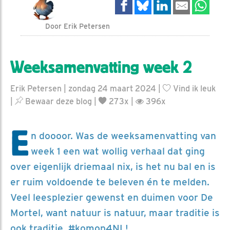
Door Erik Petersen
Weeksamenvatting week 2
Erik Petersen | zondag 24 maart 2024 |
Vind ik leuk
|
Bewaar deze blog
|
273x |
396x
E
n doooor. Was de weeksamenvatting van
week 1 een wat wollig verhaal dat ging
over eigenlijk driemaal nix, is het nu bal en is
er ruim voldoende te beleven én te melden.
Veel leesplezier gewenst en duimen voor De
Mortel, want natuur is natuur, maar traditie is
ook traditie. #komop4NL!