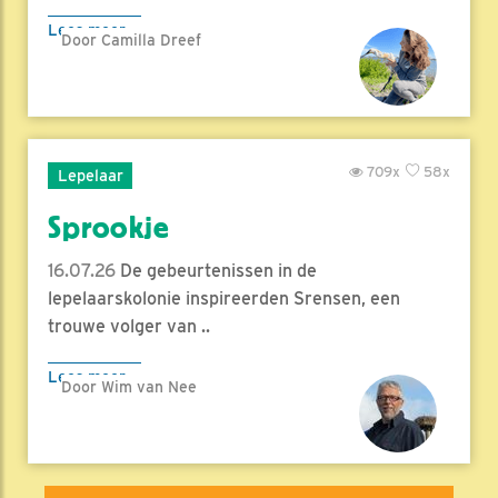
Lees meer
Door Camilla Dreef
709x
58x
Lepelaar
Sprookje
16.07.26
De gebeurtenissen in de
lepelaarskolonie inspireerden Srensen, een
trouwe volger van ..
Lees meer
Door Wim van Nee