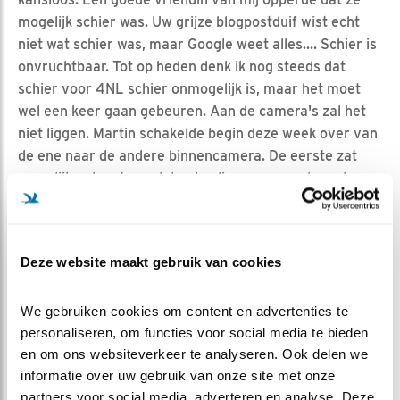
mogelijk schier was. Uw grijze blogpostduif wist echt
niet wat schier was, maar Google weet alles.... Schier is
onvruchtbaar. Tot op heden denk ik nog steeds dat
schier voor 4NL schier onmogelijk is, maar het moet
wel een keer gaan gebeuren. Aan de camera's zal het
niet liggen. Martin schakelde begin deze week over van
de ene naar de andere binnencamera. De eerste zat
namelijk vol met wandelende vliegen, maar de ander
heeft een hexa-polymeer-ultra-hypernion-coating of
zoals Martin van VWG in normaal Nederlands zegt....
die heeft gewoon geen vliegen, en voor nu een beter
Deze website maakt gebruik van cookies
zicht. Uit welke invalshoek we ook kijken, we zien een
4NL die zooo graag wil, maar tot op het schrijven van
We gebruiken cookies om content en advertenties te 
dit verslag het maar niet voor elkaar krijgt om te doen
personaliseren, om functies voor social media te bieden 
waar wij op hopen. Ook hier is natuur de natuur en zijn
en om ons websiteverkeer te analyseren. Ook delen we 
wij dankbare kijkers die hoop houden...
informatie over uw gebruik van onze site met onze 
AFRONDING
partners voor social media, adverteren en analyse. Deze 