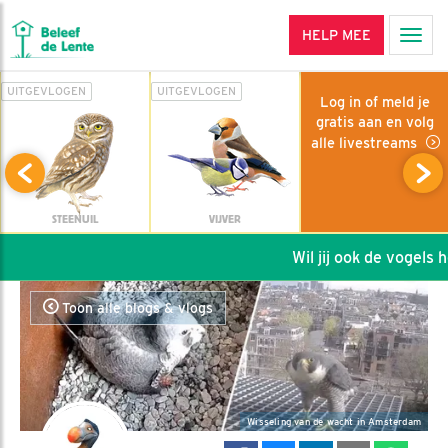
HELP MEE
Men
UITGEVLOGEN
UITGEVLOGEN
Log in of meld je
gratis aan en volg
alle livestreams
STEENUIL
VIJVER
Wil jij ook de vogels he
Toon alle blogs & vlogs
Wisseling van de wacht in Amsterdam