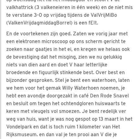
valkhattrick (3 valkeneieren in één week) en de niet mis
te verstane 3-0 op vrijdag tijdens de ValVrijMiBo
(ValkenVrijdagmiddagBorrel) is een fEIt.
En de voortekenen zijn goed. Zaten we vorig jaar met
een elektronen microscoop op ons scherm gericht te
zoeken naar gaatjes in het ei, en kregen we helaas ook
de bevestiging dat het misging, zien we nu gelukkig
niets van dien aard en doet V haar letterlijke
broedende en figuurlijk stinkende best. Over best en
bijzonder gesproken. Stel je bent een waterhoen, laten
we hem voor het gemak Willy Waterhoen noemen, je
hebt een avondje doorgezakt in café Den Rode Snavel
en besluit om tegen het ochtendgloren huiswaarts te
keren met vleugels vol smoezen. Je bent redelijk ver
weg van huis, want je was nog gespot op 13 maart in het
Vondelpark en dat is toch ruim 1 kilometer van Het
Rijksmuseum. en dan val je ten prooi aan V die je