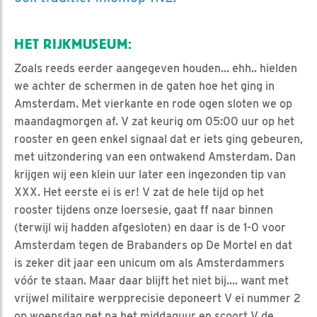
HET RIJKMUSEUM:
Zoals reeds eerder aangegeven houden... ehh.. hielden
we achter de schermen in de gaten hoe het ging in
Amsterdam. Met vierkante en rode ogen sloten we op
maandagmorgen af. V zat keurig om 05:00 uur op het
rooster en geen enkel signaal dat er iets ging gebeuren,
met uitzondering van een ontwakend Amsterdam. Dan
krijgen wij een klein uur later een ingezonden tip van
XXX. Het eerste ei is er! V zat de hele tijd op het
rooster tijdens onze loersesie, gaat ff naar binnen
(terwijl wij hadden afgesloten) en daar is de 1-0 voor
Amsterdam tegen de Brabanders op De Mortel en dat
is zeker dit jaar een unicum om als Amsterdammers
vóór te staan. Maar daar blijft het niet bij.... want met
vrijwel militaire werpprecisie deponeert V ei nummer 2
op woensdag net na het middaguur en scoort V de