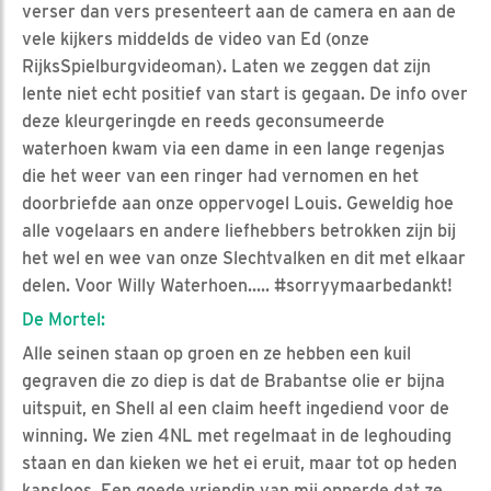
verser dan vers presenteert aan de camera en aan de
vele kijkers middelds de video van Ed (onze
RijksSpielburgvideoman). Laten we zeggen dat zijn
lente niet echt positief van start is gegaan. De info over
deze kleurgeringde en reeds geconsumeerde
waterhoen kwam via een dame in een lange regenjas
die het weer van een ringer had vernomen en het
doorbriefde aan onze oppervogel Louis. Geweldig hoe
alle vogelaars en andere liefhebbers betrokken zijn bij
het wel en wee van onze Slechtvalken en dit met elkaar
delen. Voor Willy Waterhoen..... #sorryymaarbedankt!
De Mortel:
Alle seinen staan op groen en ze hebben een kuil
gegraven die zo diep is dat de Brabantse olie er bijna
uitspuit, en Shell al een claim heeft ingediend voor de
winning. We zien 4NL met regelmaat in de leghouding
staan en dan kieken we het ei eruit, maar tot op heden
kansloos. Een goede vriendin van mij opperde dat ze