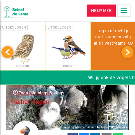
HELP MEE
Men
UITGEVLOGEN
UITGEVLOGEN
Log in of meld je
gratis aan en volg
alle livestreams
STEENUIL
VIJVER
Wil jij ook de vogels he
Toon alle blogs & vlogs
In de rij om voedsel aan te bieden. #topouders