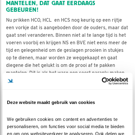
MANTELEN, DAT GAAT EERDAAGS
GEBEUREN!
Nu prikken HCO, HCL en HCS nog keurig op een rijtje
een vorkje dat is aangeboden door de ouders, maar dat
gaat snel veranderen. Binnen niet al te lange tijd is het
voeren voorbij en krijgen NS en BVE niet eens meer de
tijd en gelegenheid om de geslagen prooien in stukjes
op te dienen, maar worden ze weggekaapt en gaat
diegene die het gelukt is om de prooi af te pakken
mantelen. Dit is als het ware een soort paraplu maken
van je vleugels en op die wijze je vers gekaapte prooi
beschermen. En dan maar hopen dat je broer en/of zus
je voor de rest met rust gaat laten, maar dat zal niet
Deze website maakt gebruik van cookies
altijd het geval zijn. We zien deze week al dat hele poten
(met ringen) naar binnen gaan. Geen zorgen want die
ring komt er met een braakbal vanzelf weer uit.
We gebruiken cookies om content en advertenties te 
personaliseren, om functies voor social media te bieden 
KORT BERICHT VAN DE MORTEL
en om ons websiteverkeer te analyseren. Ook delen we 