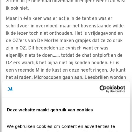
zitten dit je helemaal bovenaan brengen? Nee? Dat wist
ik ook niet.
Maar in één keer was er actie in de tent en was er
schrijfvoer in overvloed, maar het bovenstaande wilde
ik de lezer toch niet onthouden. Het is vrijdagavond en
de OZ’ers van De Mortel maken grapjes dat ze zo druk
zijn in OZ. Dit bedoelden ze cynisch want er was
eigenlijk niets te doen…… totdat de chat ontploft en de
OZ’ers waarlijk het bijna niet bij konden houden. Er is
een vreemde M in de kast en deze heeft ringen. Je kunt
het al raden. Microscopen gaan aan. Leesbrillen worden
juist gepositioneerd en beeldschermen worden
opgeblazen tot pixelformaat, want we willen weten wie
het is. En inderdaad “BUSje komt zo” komt buurten.
BUS (de ringletters die alras duidelijk zichtbaar zijn) is
Deze website maakt gebruik van cookies
uit het ei gekomen in de St. Servatiuskerk in Erp op 5
juni 2018 en is dus echt een buurtjongen. Ook op
We gebruiken cookies om content en advertenties te 
zaterdag laat BUS zich regelmatig zien en met een