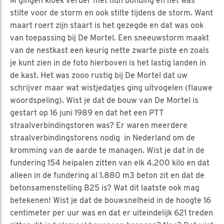
M gingen kloek verder met hun bonding en het was
stilte voor de storm en ook stilte tijdens de storm. Want
maart roert zijn staart is het gezegde en dat was ook
van toepassing bij De Mortel. Een sneeuwstorm maakt
van de nestkast een keurig nette zwarte piste en zoals
je kunt zien in de foto hierboven is het lastig landen in
de kast. Het was zooo rustig bij De Mortel dat uw
schrijver maar wat wistjedatjes ging uitvogelen (flauwe
woordspeling). Wist je dat de bouw van De Mortel is
gestart op 16 juni 1989 en dat het een PTT
straalverbindingstoren was? Er waren meerdere
straalverbindingstorens nodig in Nederland om de
kromming van de aarde te managen. Wist je dat in de
fundering 154 heipalen zitten van elk 4.200 kilo en dat
alleen in de fundering al 1.880 m3 beton zit en dat de
betonsamenstelling B25 is? Wat dit laatste ook mag
betekenen! Wist je dat de bouwsnelheid in de hoogte 16
centimeter per uur was en dat er uiteindelijk 621 treden