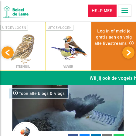
HELP MEE
Men
UITGEVLOGEN
UITGEVLOGEN
Log in of meld je
gratis aan en volg
alle livestreams
STEENUIL
VIJVER
Wil jij ook de vogels he
Toon alle blogs & vlogs