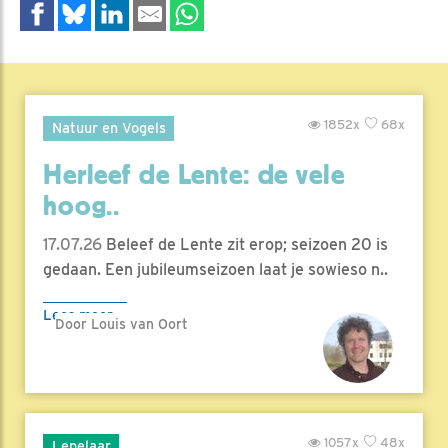
1852x
68x
Natuur en Vogels
Herleef de Lente: de vele
hoog..
17.07.26
Beleef de Lente zit erop; seizoen 20 is
gedaan. Een jubileumseizoen laat je sowieso n..
Lees meer
Door Louis van Oort
1057x
48x
Lepelaar