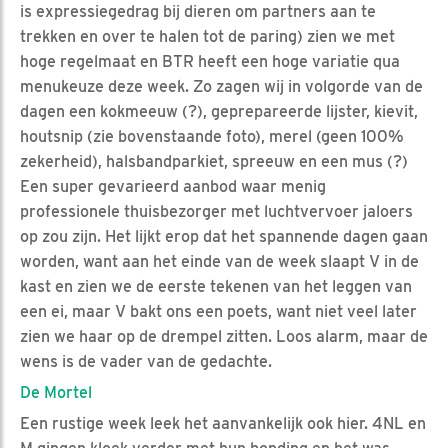
is expressiegedrag bij dieren om partners aan te
trekken en over te halen tot de paring) zien we met
hoge regelmaat en BTR heeft een hoge variatie qua
menukeuze deze week. Zo zagen wij in volgorde van de
dagen een kokmeeuw (?), geprepareerde lijster, kievit,
houtsnip (zie bovenstaande foto), merel (geen 100%
zekerheid), halsbandparkiet, spreeuw en een mus (?)
Een super gevarieerd aanbod waar menig
professionele thuisbezorger met luchtvervoer jaloers
op zou zijn. Het lijkt erop dat het spannende dagen gaan
worden, want aan het einde van de week slaapt V in de
kast en zien we de eerste tekenen van het leggen van
een ei, maar V bakt ons een poets, want niet veel later
zien we haar op de drempel zitten. Loos alarm, maar de
wens is de vader van de gedachte.
De Mortel
Een rustige week leek het aanvankelijk ook hier. 4NL en