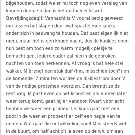
bijgehouden, zodat we er nu toch nog even verslag van
kunnen doen. En dan is het nu toch echt wel
Bevrijdingsdag!!! Vannacht is V vooral bezig geweest
om tussen het slapen door wat spartelende kuuks
onder zich in bedwang te houden. Dat past eigenlijk niet
meer, maar het is een koude nacht, dus de kuukjes doen
hun best om toch een zo warm mogelijk plekje te
bemachtigen. Iedere ouder zal hierin de gebroken
nachten van toen herkennen. Al vroeg is het hele stel
wakker, M brengt een stuk duif (hm, misschien toch?) en
de komende 17 minuten worden de dikkiestrom door V
van de nodige proteïnen voorzien. Dan brengt ze de
rest weg, M past even op het kroost en als V even later
weer terug komt, gaat hij er vandoor. Kwart voor acht
hebben we weer een primeurtje: kuuk gaat met een
poot in de weer en probeert er zelf een hapje van te
nemen. Wat gaat die ontwikkeling snel! M is steeds wel
in de buurt, om half acht zit ie even op de wh, om een