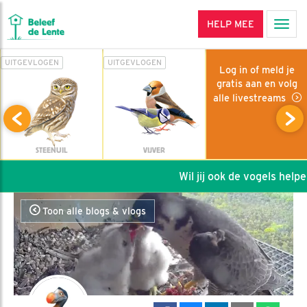
HELP MEE
Men
UITGEVLOGEN
UITGEVLOGEN
Log in of meld je
gratis aan en volg
alle livestreams
STEENUIL
VIJVER
Wil jij ook de vogels helpen: da
Toon alle blogs & vlogs