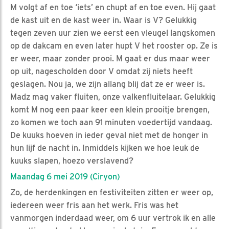
M volgt af en toe ‘iets’ en chupt af en toe even. Hij gaat
de kast uit en de kast weer in. Waar is V? Gelukkig
tegen zeven uur zien we eerst een vleugel langskomen
op de dakcam en even later hupt V het rooster op. Ze is
er weer, maar zonder prooi. M gaat er dus maar weer
op uit, nagescholden door V omdat zij niets heeft
geslagen. Nou ja, we zijn allang blij dat ze er weer is.
Madz mag vaker fluiten, onze valkenfluitelaar. Gelukkig
komt M nog een paar keer een klein prooitje brengen,
zo komen we toch aan 91 minuten voedertijd vandaag.
De kuuks hoeven in ieder geval niet met de honger in
hun lijf de nacht in. Inmiddels kijken we hoe leuk de
kuuks slapen, hoezo verslavend?
Maandag 6 mei 2019 (Ciryon)
Zo, de herdenkingen en festiviteiten zitten er weer op,
iedereen weer fris aan het werk. Fris was het
vanmorgen inderdaad weer, om 6 uur vertrok ik en alle