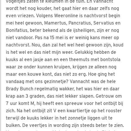
vogeltjes zaten te kleumen in de tuin. En vannacht
wordt het nog kouder, het gaat hier en daar zelfs nog
even vriezen. Volgens Weeronline is nachtvorst begin
mei heel gewoon, Mamertus, Pancratius, Servatius en
Bonifatius, beter bekend als de ijsheiligen, zijn er nog
niet vandoor. Pas na 15 mei is er weinig kans meer op
nachtvorst. Nou, dan zal het wel heel gewoon zijn, koud
is het wel en das niet mijn weer. Gelukkig hebben de
kuuks al een jasje aan en een theemuts met bontstola
waar ze onder kunnen kruipen, krijgen ze alleen nog
maar een kouwe kont, das niet zo erg. Hoe ging het
vandaag met ons gezinnetje? Vannacht was de hele
Brady Bunch regelmatig wakker, het was hier en daar
krap aan 3 graden, das niet lekker slapen. Getrouw om
7 uur komt M, hij heeft een spreeuw voor het ontbijt bij
zich. Na het ontbijt zit V een kwartiertje op het rooster
terwijl de kuuks lekker in het zonnetje liggen uit te
buiken. De veertjes in wording zijn steeds beter te zien.