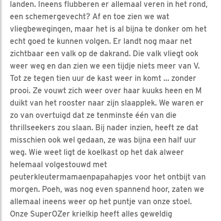
landen. Ineens flubberen er allemaal veren in het rond,
een schemergevecht? Af en toe zien we wat
vliegbewegingen, maar het is al bijna te donker om het
echt goed te kunnen volgen. Er landt nog maar net
zichtbaar een valk op de dakrand. Die valk vliegt ook
weer weg en dan zien we een tijdje niets meer van V.
Tot ze tegen tien uur de kast weer in komt … zonder
prooi. Ze vouwt zich weer over haar kuuks heen en M
duikt van het rooster naar zijn slaapplek. We waren er
zo van overtuigd dat ze tenminste één van die
thrillseekers zou slaan. Bij nader inzien, heeft ze dat
misschien ook wel gedaan, ze was bijna een half uur
weg. Wie weet ligt de koelkast op het dak alweer
helemaal volgestouwd met
peuterkleutermamaenpapahapjes voor het ontbijt van
morgen. Poeh, was nog even spannend hoor, zaten we
allemaal ineens weer op het puntje van onze stoel.
Onze SuperOZer krielkip heeft alles geweldig