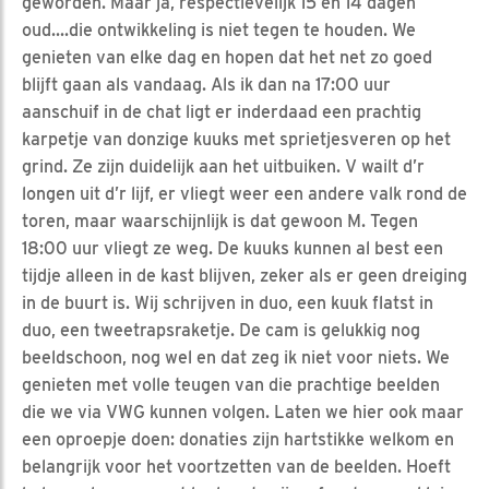
geworden. Maar ja, respectievelijk 15 en 14 dagen
oud....die ontwikkeling is niet tegen te houden. We
genieten van elke dag en hopen dat het net zo goed
blijft gaan als vandaag. Als ik dan na 17:00 uur
aanschuif in de chat ligt er inderdaad een prachtig
karpetje van donzige kuuks met sprietjesveren op het
grind. Ze zijn duidelijk aan het uitbuiken. V wailt d’r
longen uit d’r lijf, er vliegt weer een andere valk rond de
toren, maar waarschijnlijk is dat gewoon M. Tegen
18:00 uur vliegt ze weg. De kuuks kunnen al best een
tijdje alleen in de kast blijven, zeker als er geen dreiging
in de buurt is. Wij schrijven in duo, een kuuk flatst in
duo, een tweetrapsraketje. De cam is gelukkig nog
beeldschoon, nog wel en dat zeg ik niet voor niets. We
genieten met volle teugen van die prachtige beelden
die we via VWG kunnen volgen. Laten we hier ook maar
een oproepje doen: donaties zijn hartstikke welkom en
belangrijk voor het voortzetten van de beelden. Hoeft