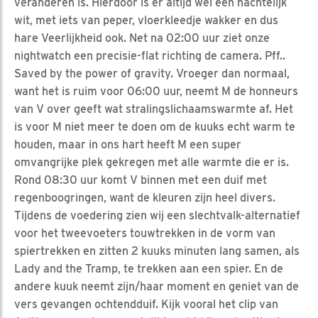
veranderen is. Hierdoor is er altijd wel een nachtelijk
wit, met iets van peper, vloerkleedje wakker en dus
hare Veerlijkheid ook. Net na 02:00 uur ziet onze
nightwatch een precisie-flat richting de camera. Pff..
Saved by the power of gravity. Vroeger dan normaal,
want het is ruim voor 06:00 uur, neemt M de honneurs
van V over geeft wat stralingslichaamswarmte af. Het
is voor M niet meer te doen om de kuuks echt warm te
houden, maar in ons hart heeft M een super
omvangrijke plek gekregen met alle warmte die er is.
Rond 08:30 uur komt V binnen met een duif met
regenboogringen, want de kleuren zijn heel divers.
Tijdens de voedering zien wij een slechtvalk-alternatief
voor het tweevoeters touwtrekken in de vorm van
spiertrekken en zitten 2 kuuks minuten lang samen, als
Lady and the Tramp, te trekken aan een spier. En de
andere kuuk neemt zijn/haar moment en geniet van de
vers gevangen ochtendduif. Kijk vooral het clip van