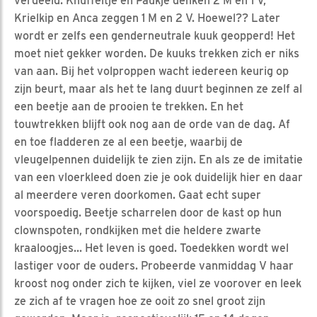
verdeeld. Knuffeltje en Paukje denken 2 M en 1 V,
Krielkip en Anca zeggen 1 M en 2 V. Hoewel?? Later
wordt er zelfs een genderneutrale kuuk geopperd! Het
moet niet gekker worden. De kuuks trekken zich er niks
van aan. Bij het volproppen wacht iedereen keurig op
zijn beurt, maar als het te lang duurt beginnen ze zelf al
een beetje aan de prooien te trekken. En het
touwtrekken blijft ook nog aan de orde van de dag. Af
en toe fladderen ze al een beetje, waarbij de
vleugelpennen duidelijk te zien zijn. En als ze de imitatie
van een vloerkleed doen zie je ook duidelijk hier en daar
al meerdere veren doorkomen. Gaat echt super
voorspoedig. Beetje scharrelen door de kast op hun
clownspoten, rondkijken met die heldere zwarte
kraaloogjes... Het leven is goed. Toedekken wordt wel
lastiger voor de ouders. Probeerde vanmiddag V haar
kroost nog onder zich te kijken, viel ze voorover en leek
ze zich af te vragen hoe ze ooit zo snel groot zijn