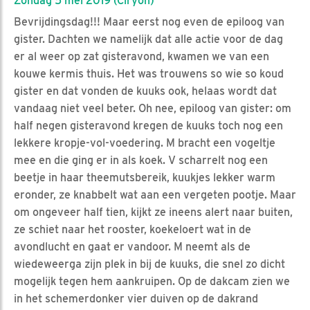
Zondag 5 mei 2019 (Ciryon)
Bevrijdingsdag!!! Maar eerst nog even de epiloog van
gister. Dachten we namelijk dat alle actie voor de dag
er al weer op zat gisteravond, kwamen we van een
kouwe kermis thuis. Het was trouwens so wie so koud
gister en dat vonden de kuuks ook, helaas wordt dat
vandaag niet veel beter. Oh nee, epiloog van gister: om
half negen gisteravond kregen de kuuks toch nog een
lekkere kropje-vol-voedering. M bracht een vogeltje
mee en die ging er in als koek. V scharrelt nog een
beetje in haar theemutsbereik, kuukjes lekker warm
eronder, ze knabbelt wat aan een vergeten pootje. Maar
om ongeveer half tien, kijkt ze ineens alert naar buiten,
ze schiet naar het rooster, koekeloert wat in de
avondlucht en gaat er vandoor. M neemt als de
wiedeweerga zijn plek in bij de kuuks, die snel zo dicht
mogelijk tegen hem aankruipen. Op de dakcam zien we
in het schemerdonker vier duiven op de dakrand