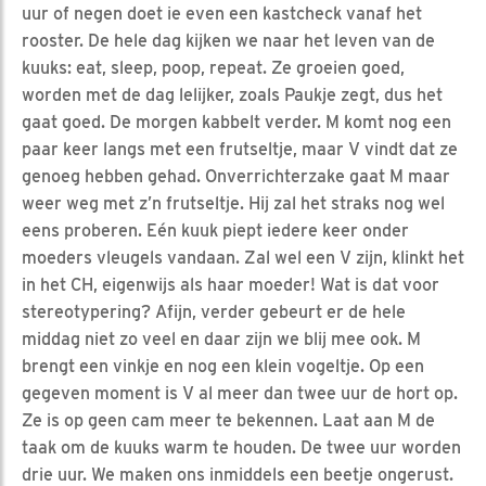
uur of negen doet ie even een kastcheck vanaf het
rooster. De hele dag kijken we naar het leven van de
kuuks: eat, sleep, poop, repeat. Ze groeien goed,
worden met de dag lelijker, zoals Paukje zegt, dus het
gaat goed. De morgen kabbelt verder. M komt nog een
paar keer langs met een frutseltje, maar V vindt dat ze
genoeg hebben gehad. Onverrichterzake gaat M maar
weer weg met z’n frutseltje. Hij zal het straks nog wel
eens proberen. Eén kuuk piept iedere keer onder
moeders vleugels vandaan. Zal wel een V zijn, klinkt het
in het CH, eigenwijs als haar moeder! Wat is dat voor
stereotypering? Afijn, verder gebeurt er de hele
middag niet zo veel en daar zijn we blij mee ook. M
brengt een vinkje en nog een klein vogeltje. Op een
gegeven moment is V al meer dan twee uur de hort op.
Ze is op geen cam meer te bekennen. Laat aan M de
taak om de kuuks warm te houden. De twee uur worden
drie uur. We maken ons inmiddels een beetje ongerust.