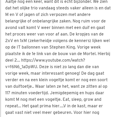
Aaltje nog een keer, want dit is echt bijzonder. We zien
dat het olijke trio vandaag steeds vaker alleen is en dat
M en V of jagen of zich verpozen met andere
belangrijke of onbelangrijke zaken. Nog ruim voor de
avond valt komt V weer binnen met een duif en gaat
het proces weer van voor af aan. De kropjes van de
2xV en 1xM (zekerheidje volgens de kenners) lijken wel
op de IT ballonnen van Stephen King. Vorige week
plaatste ik de 1e link van de bouw van de Mortel. Hierbij
deel 2… https://www.youtube.com/watch?
v=f6N6_1aDpWU. Deze is niet zo lang dan die van
vorige week, maar interessant genoeg! De dag gaat
verder en na een klein vogeltje komt er nog een soort
van duiftoetje.. Waar laten ze het, want ze zitten al op
117 minuten voedertijd. Jemigdepemig en hups daar
komt M nog met een vogeltje. Eat, sleep, grow and
repeat… Het gaat prima hier….V in de kast, maar er
gaat vast niet veel meer gebeuren. Voor hier nog