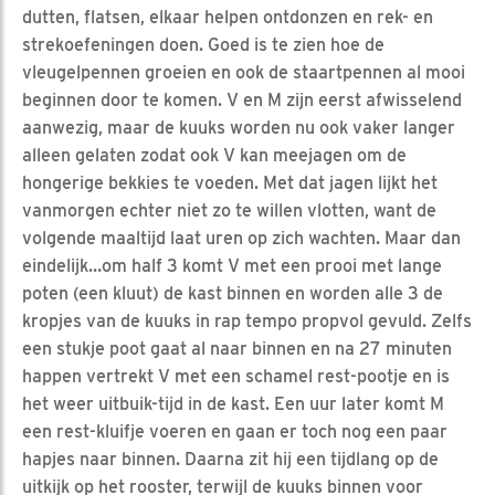
dutten, flatsen, elkaar helpen ontdonzen en rek- en
strekoefeningen doen. Goed is te zien hoe de
vleugelpennen groeien en ook de staartpennen al mooi
beginnen door te komen. V en M zijn eerst afwisselend
aanwezig, maar de kuuks worden nu ook vaker langer
alleen gelaten zodat ook V kan meejagen om de
hongerige bekkies te voeden. Met dat jagen lijkt het
vanmorgen echter niet zo te willen vlotten, want de
volgende maaltijd laat uren op zich wachten. Maar dan
eindelijk…om half 3 komt V met een prooi met lange
poten (een kluut) de kast binnen en worden alle 3 de
kropjes van de kuuks in rap tempo propvol gevuld. Zelfs
een stukje poot gaat al naar binnen en na 27 minuten
happen vertrekt V met een schamel rest-pootje en is
het weer uitbuik-tijd in de kast. Een uur later komt M
een rest-kluifje voeren en gaan er toch nog een paar
hapjes naar binnen. Daarna zit hij een tijdlang op de
uitkijk op het rooster, terwijl de kuuks binnen voor