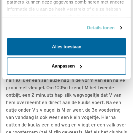
partners kunnen deze gegevens combineren met andere 
een notendop vangen... Vannacht kon V slapen als haar
informatie die u aan ze heeft verstrekt of die ze hebben 
kuuks dat ook deden. Maar bijna elk uur was ‘het hele
verzameld op basis van uw gebruik van hun services.
zooitje’ wel wakker omdat er geflatst of gepoetst moest
Details tonen
worden. Ah! Wat kriebelen die donsveren toch als je
echte verenkleed erdoor komt! Blij dat ik dat niet hoef
te doorstaan Om 5.42u landt M op het rooster, spiekt
Alles toestaan
heel even in de kast en vertrekt meteen ook weer. De
kuuks hebben het nauwelijks gemerkt maar worden
even later toch wakker. Het duurt nog een aantal uren
Aanpassen
voordat het ontbijt ‘geserveerd wordt’, want pas om
half 10 is er een serieuze hap in de vorm van een halve
prooi met vleugel. Om 10.15u brengt M het tweede
ontbijt, een 2-minuuts hap-slik-wegvogeltje dat V van
hem overneemt en direct aan de kuuks voert. Na een
dutje onder V’s vleugel is M er weer, de 3e voedering
van vandaag is ook weer een klein vogeltje. Hierna
dutten de kuuks een eind weg en vliegt er een valk over
de roostercam (zal M zijn geweest). Net als het clubhuis