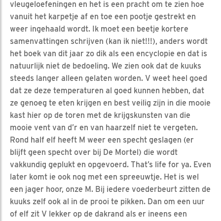
vleugeloefeningen en het is een pracht om te zien hoe
vanuit het karpetje af en toe een pootje gestrekt en
weer ingehaald wordt. Ik moet een beetje kortere
samenvattingen schrijven (kan ik niet!!!), anders wordt
het boek van dit jaar zo dik als een encyclopie en dat is
natuurlijk niet de bedoeling. We zien ook dat de kuuks
steeds langer alleen gelaten worden. V weet heel goed
dat ze deze temperaturen al goed kunnen hebben, dat
ze genoeg te eten krijgen en best veilig zijn in die mooie
kast hier op de toren met de krijgskunsten van die
mooie vent van d’r en van haarzelf niet te vergeten.
Rond half elf heeft M weer een specht geslagen (er
blijft geen specht over bij De Mortel) die wordt
vakkundig geplukt en opgevoerd. That’s life for ya. Even
later komt ie ook nog met een spreeuwtje. Het is wel
een jager hoor, onze M. Bij iedere voederbeurt zitten de
kuuks zelf ook al in de prooi te pikken. Dan om een uur
of elf zit V lekker op de dakrand als er ineens een