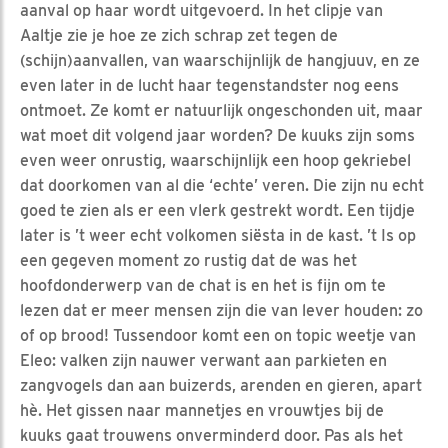
aanval op haar wordt uitgevoerd. In het clipje van
Aaltje zie je hoe ze zich schrap zet tegen de
(schijn)aanvallen, van waarschijnlijk de hangjuuv, en ze
even later in de lucht haar tegenstandster nog eens
ontmoet. Ze komt er natuurlijk ongeschonden uit, maar
wat moet dit volgend jaar worden? De kuuks zijn soms
even weer onrustig, waarschijnlijk een hoop gekriebel
dat doorkomen van al die ‘echte’ veren. Die zijn nu echt
goed te zien als er een vlerk gestrekt wordt. Een tijdje
later is ’t weer echt volkomen siësta in de kast. ’t Is op
een gegeven moment zo rustig dat de was het
hoofdonderwerp van de chat is en het is fijn om te
lezen dat er meer mensen zijn die van lever houden: zo
of op brood! Tussendoor komt een on topic weetje van
Eleo: valken zijn nauwer verwant aan parkieten en
zangvogels dan aan buizerds, arenden en gieren, apart
hè. Het gissen naar mannetjes en vrouwtjes bij de
kuuks gaat trouwens onverminderd door. Pas als het