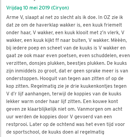
Vrijdag 10 mei 2019 (Ciryon)
Arme V, slaapt al net zo slecht als ik doe. In OZ zie ik
dat ze om de haverklap wakker is, een kuuk friemelt
onder haar, V wakker, een kuuk klooit met z’n vlerk, V
wakker, een kuuk kijkt ff naar buiten, V wakker. Mèèèn,
bij iedere poep en scheet van de kuuks is V wakker en
gaat ze ook maar even poetsen, even schuddelen, even
verzitten, donsjes plukken, beestjes plukken. De kuuks
zijn inmiddels zo groot, dat er geen sprake meer is van
onderstoppen. Hooguit van tegen aan zitten of op de
kop zitten. Regelmatig zie je drie kuukenkontjes tegen
V d’r lijf aanhangen, terwijl de koppies van de kuuks
lekker warm onder haar lijf zitten. Een kouwe kont
geven ze klaarblijkelijk niet om. Vanmorgen om acht
uur werden de koppies door V gevoerd van een
restprooi. Later op de ochtend was het even tijd voor
de sportschool, de kuuks doen al regelmatig