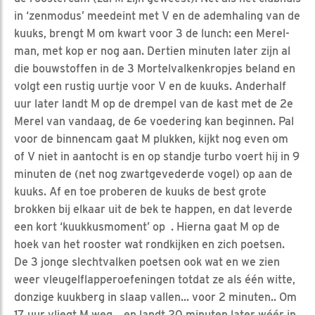
in ‘zenmodus’ meedeint met V en de ademhaling van de
kuuks, brengt M om kwart voor 3 de lunch: een Merel-
man, met kop er nog aan. Dertien minuten later zijn al
die bouwstoffen in de 3 Mortelvalkenkropjes beland en
volgt een rustig uurtje voor V en de kuuks. Anderhalf
uur later landt M op de drempel van de kast met de 2e
Merel van vandaag, de 6e voedering kan beginnen. Pal
voor de binnencam gaat M plukken, kijkt nog even om
of V niet in aantocht is en op standje turbo voert hij in 9
minuten de (net nog zwartgevederde vogel) op aan de
kuuks. Af en toe proberen de kuuks de best grote
brokken bij elkaar uit de bek te happen, en dat leverde
een kort ‘kuukkusmoment’ op . Hierna gaat M op de
hoek van het rooster wat rondkijken en zich poetsen.
De 3 jonge slechtvalken poetsen ook wat en we zien
weer vleugelflapperoefeningen totdat ze als één witte,
donzige kuukberg in slaap vallen... voor 2 minuten.. Om
17 uur vliegt M weg... en landt 20 minuten later wéér in