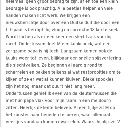
helemaal geen groot bedrag te zijn, af en toe een klein
bedragje is ook prachtig. Alle beetjes helpen en vele
handen maken licht werk. We krijgen een
nieuwsberichtje door over een Duitse duif die door een
flitspaal is betrapt, hij vloog na correctie 12 km te snel.
Wordt lachen als er een keer een slechtvalk voorbij
racet. Ondertussen doet M een kuukcheck, wat een
zorgzame papa is hij toch. Langzaam komen ook de
kuuks weer tot leven, blijkbaar een snelle spijsvertering
die slechtvalken. Ze beginnen al aardig rond te
scharrelen en pakken telkens al wat restprooitjes om te
kijken of ze er wat af kunnen kluiven. Bleke spookjes
zijn het nog, maar dat duurt niet lang meer.
Ondertussen geniet ik even van de kleutermussen die
met hun papa vlak voor mijn raam in een meidoorn
zitten. Heerlijk de lente beleven. Al een tijdje zit M op
het rooster naar beneden te loeren, waar allemaal
veertjes vandaan komen dwarrelen. Waarschijnlijk zit V