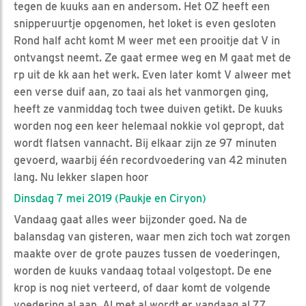
tegen de kuuks aan en andersom. Het OZ heeft een
snipperuurtje opgenomen, het loket is even gesloten
Rond half acht komt M weer met een prooitje dat V in
ontvangst neemt. Ze gaat ermee weg en M gaat met de
rp uit de kk aan het werk. Even later komt V alweer met
een verse duif aan, zo taai als het vanmorgen ging,
heeft ze vanmiddag toch twee duiven getikt. De kuuks
worden nog een keer helemaal nokkie vol gepropt, dat
wordt flatsen vannacht. Bij elkaar zijn ze 97 minuten
gevoerd, waarbij één recordvoedering van 42 minuten
lang. Nu lekker slapen hoor
Dinsdag 7 mei 2019 (Paukje en Ciryon)
Vandaag gaat alles weer bijzonder goed. Na de
balansdag van gisteren, waar men zich toch wat zorgen
maakte over de grote pauzes tussen de voederingen,
worden de kuuks vandaag totaal volgestopt. De ene
krop is nog niet verteerd, of daar komt de volgende
voedering al aan. Al met al wordt er vandaag al 77