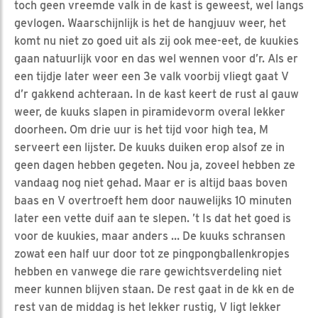
toch geen vreemde valk in de kast is geweest, wel langs
gevlogen. Waarschijnlijk is het de hangjuuv weer, het
komt nu niet zo goed uit als zij ook mee-eet, de kuukies
gaan natuurlijk voor en das wel wennen voor d’r. Als er
een tijdje later weer een 3e valk voorbij vliegt gaat V
d’r gakkend achteraan. In de kast keert de rust al gauw
weer, de kuuks slapen in piramidevorm overal lekker
doorheen. Om drie uur is het tijd voor high tea, M
serveert een lijster. De kuuks duiken erop alsof ze in
geen dagen hebben gegeten. Nou ja, zoveel hebben ze
vandaag nog niet gehad. Maar er is altijd baas boven
baas en V overtroeft hem door nauwelijks 10 minuten
later een vette duif aan te slepen. ’t Is dat het goed is
voor de kuukies, maar anders … De kuuks schransen
zowat een half uur door tot ze pingpongballenkropjes
hebben en vanwege die rare gewichtsverdeling niet
meer kunnen blijven staan. De rest gaat in de kk en de
rest van de middag is het lekker rustig, V ligt lekker