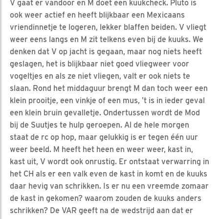
V gaat er vandoor en M doet een kuukcheck. Pluto is
ook weer actief en heeft blijkbaar een Mexicaans
vriendinnetje te logeren, lekker blaffen beiden. V vliegt
weer eens langs en M zit telkens even bij de kuuks. We
denken dat V op jacht is gegaan, maar nog niets heeft
geslagen, het is blijkbaar niet goed vliegweer voor
vogeltjes en als ze niet vliegen, valt er ook niets te
slaan. Rond het middaguur brengt M dan toch weer een
klein prooitje, een vinkje of een mus, ’t is in ieder geval
een klein bruin gevalletje. Ondertussen wordt de Mod
bij de Suutjes te hulp geroepen. Al de hele morgen
staat de rc op hop, maar gelukkig is er tegen één uur
weer beeld. M heeft het heen en weer weer, kast in,
kast uit, V wordt ook onrustig. Er ontstaat verwarring in
het CH als er een valk even de kast in komt en de kuuks
daar hevig van schrikken. Is er nu een vreemde zomaar
de kast in gekomen? waarom zouden de kuuks anders
schrikken? De VAR geeft na de wedstrijd aan dat er