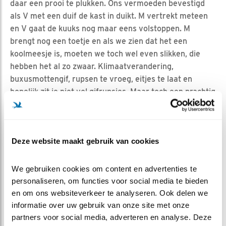
daar een prooi te plukken. Ons vermoeden bevestigd
als V met een duif de kast in duikt. M vertrekt meteen
en V gaat de kuuks nog maar eens volstoppen. M
brengt nog een toetje en als we zien dat het een
koolmeesje is, moeten we toch wel even slikken, die
hebben het al zo zwaar. Klimaatverandering,
buxusmottengif, rupsen te vroeg, eitjes te laat en
hopelijk zit ie niet vol gifrupsjes. Maar toch een prachtig
familiediner, waarbij V ook M lekker voert. Wat een stel!
V vertrekt weer en gaat op de wh op de uitkijk zitten, M
gaat lekker tegen de kuuks zitten en even later
Deze website maakt gebruik van cookies
wisselen ze van plek. V hangt als een windscherm voor
haar kuuks, d’r op gaat al helemaal niet meer. Lekker
slapen. Wat een genot zo’n coproductie.
We gebruiken cookies om content en advertenties te 
personaliseren, om functies voor social media te bieden 
Woensdag 8 mei 2019 (Eleonore)
en om ons websiteverkeer te analyseren. Ook delen we 
Na de fantastische 'duosamenvatting' van gisteren -
informatie over uw gebruik van onze site met onze 
wat leest dat heerlijk weg, dank je Paukje en Ciryon! -
partners voor social media, adverteren en analyse. Deze 
mag ik vandaag weer de Mortelse slechtvalkendag in