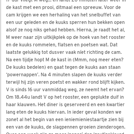
de kast met een prooi, ditmaal een spreeuw. Voor de
cam krijgen we een herhaling van het snelbuffet van
een uur geleden en de kuuks sperren hun bekken open
alsof ze nog niks gehad hebben. Hierna, je raadt het al,
M weer naar zijn uitkijkplek op de hoek van het rooster
en de kuuks rommelen, flatsen en poetsen wat. Dat
laatste gelukkig tot dusver vaak níet richting de cam.
Na een tijdje hopt M de kast in (Mmm, nog meer eten?
De kuuks bedelen) en gaat tegen de kuuks aan staan
‘powernappen’. Na 4 minuten slapen de kuuks verder
terwijl hij zijn veren poetst en wakker rond blijft kijken.
V is sinds 16 uur vanmiddag weg, ze neemt het ervan?
Om 18.44u landt V op het rooster, een geplukte duif in
haar klauwen. Het diner is geserveerd en een kwartier
lang eten de kuuks hiervan. In ieder geval konden we
zonet al het begin van een ieniemieniestaartje zien bij
een van de kuuks, de slagpennen groeien zienderogen.