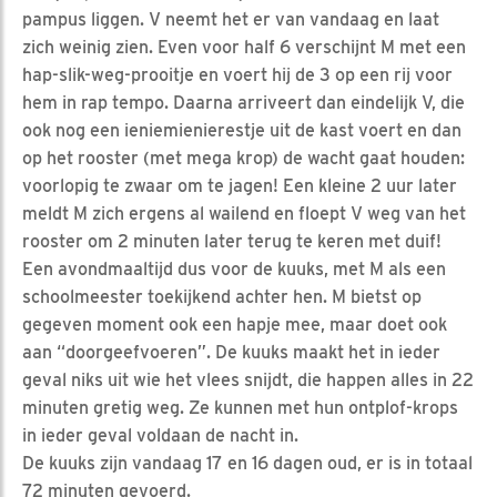
pampus liggen. V neemt het er van vandaag en laat
zich weinig zien. Even voor half 6 verschijnt M met een
hap-slik-weg-prooitje en voert hij de 3 op een rij voor
hem in rap tempo. Daarna arriveert dan eindelijk V, die
ook nog een ieniemienierestje uit de kast voert en dan
op het rooster (met mega krop) de wacht gaat houden:
voorlopig te zwaar om te jagen! Een kleine 2 uur later
meldt M zich ergens al wailend en floept V weg van het
rooster om 2 minuten later terug te keren met duif!
Een avondmaaltijd dus voor de kuuks, met M als een
schoolmeester toekijkend achter hen. M bietst op
gegeven moment ook een hapje mee, maar doet ook
aan “doorgeefvoeren”. De kuuks maakt het in ieder
geval niks uit wie het vlees snijdt, die happen alles in 22
minuten gretig weg. Ze kunnen met hun ontplof-krops
in ieder geval voldaan de nacht in.
De kuuks zijn vandaag 17 en 16 dagen oud, er is in totaal
72 minuten gevoerd.