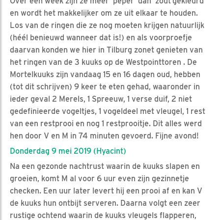
Over een week zijn ze meer ‘peper’ dan ‘zout’gekleurd
en wordt het makkelijker om ze uit elkaar te houden.
Los van de ringen die ze nog moeten krijgen natuurlijk
(héél benieuwd wanneer dat is!) en als voorproefje
daarvan konden we hier in Tilburg zonet genieten van
het ringen van de 3 kuuks op de Westpointtoren . De
Mortelkuuks zijn vandaag 15 en 16 dagen oud, hebben
(tot dit schrijven) 9 keer te eten gehad, waaronder in
ieder geval 2 Merels, 1 Spreeuw, 1 verse duif, 2 niet
gedefinieerde vogeltjes, 1 vogeldeel met vleugel, 1 rest
van een restprooi en nog 1 restprooitje. Dit alles werd
hen door V en M in 74 minuten gevoerd. Fijne avond!
Donderdag 9 mei 2019 (Hyacint)
Na een gezonde nachtrust waarin de kuuks slapen en
groeien, komt M al voor 6 uur even zijn gezinnetje
checken. Een uur later levert hij een prooi af en kan V
de kuuks hun ontbijt serveren. Daarna volgt een zeer
rustige ochtend waarin de kuuks vleugels flapperen,