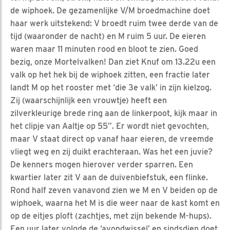
de wiphoek. De gezamenlijke V/M broedmachine doet
haar werk uitstekend: V broedt ruim twee derde van de
tijd (waaronder de nacht) en M ruim 5 uur. De eieren
waren maar 11 minuten rood en bloot te zien. Goed
bezig, onze Mortelvalken! Dan ziet Knuf om 13.22u een
valk op het hek bij de wiphoek zitten, een fractie later
landt M op het rooster met ‘die 3e valk’ in zijn kielzog.
Zij (waarschijnlijk een vrouwtje) heeft een
zilverkleurige brede ring aan de linkerpoot, kijk maar in
het clipje van Aaltje op 55”. Er wordt niet gevochten,
maar V staat direct op vanaf haar eieren, de vreemde
vliegt weg en zij duikt erachteraan. Was het een juvie?
De kenners mogen hierover verder sparren. Een
kwartier later zit V aan de duivenbiefstuk, een flinke.
Rond half zeven vanavond zien we M en V beiden op de
wiphoek, waarna het M is die weer naar de kast komt en
op de eitjes ploft (zachtjes, met zijn bekende M-hups).
Een uur later volgde de ‘avondwissel’ en sindsdien doet