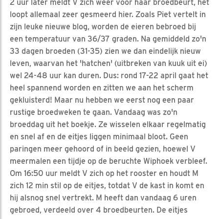
2 uur later meldt V zich weer voor haar broedbeurt, het
loopt allemaal zeer gesmeerd hier. Zoals Piet vertelt in
zijn leuke nieuwe blog, worden de eieren bebroed bij
een temperatuur van 36/37 graden. Na gemiddeld zo'n
33 dagen broeden (31-35) zien we dan eindelijk nieuw
leven, waarvan het 'hatchen' (uitbreken van kuuk uit ei)
wel 24-48 uur kan duren. Dus: rond 17-22 april gaat het
heel spannend worden en zitten we aan het scherm
gekluisterd! Maar nu hebben we eerst nog een paar
rustige broedweken te gaan. Vandaag was zo'n
broeddag uit het boekje. Ze wisselen elkaar regelmatig
en snel af en de eitjes liggen minimaal bloot. Geen
paringen meer gehoord of in beeld gezien, hoewel V
meermalen een tijdje op de beruchte Wiphoek verbleef.
Om 16:50 uur meldt V zich op het rooster en houdt M
zich 12 min stil op de eitjes, totdat V de kast in komt en
hij alsnog snel vertrekt. M heeft dan vandaag 6 uren
gebroed, verdeeld over 4 broedbeurten. De eitjes