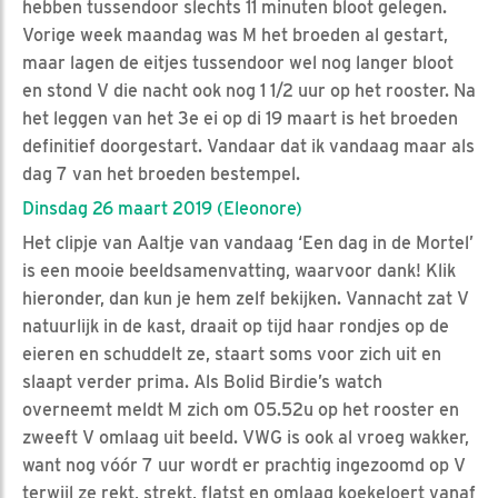
hebben tussendoor slechts 11 minuten bloot gelegen.
Vorige week maandag was M het broeden al gestart,
maar lagen de eitjes tussendoor wel nog langer bloot
en stond V die nacht ook nog 1 1/2 uur op het rooster. Na
het leggen van het 3e ei op di 19 maart is het broeden
definitief doorgestart. Vandaar dat ik vandaag maar als
dag 7 van het broeden bestempel.
Dinsdag 26 maart 2019 (Eleonore)
Het clipje van Aaltje van vandaag ‘Een dag in de Mortel’
is een mooie beeldsamenvatting, waarvoor dank! Klik
hieronder, dan kun je hem zelf bekijken. Vannacht zat V
natuurlijk in de kast, draait op tijd haar rondjes op de
eieren en schuddelt ze, staart soms voor zich uit en
slaapt verder prima. Als Bolid Birdie’s watch
overneemt meldt M zich om 05.52u op het rooster en
zweeft V omlaag uit beeld. VWG is ook al vroeg wakker,
want nog vóór 7 uur wordt er prachtig ingezoomd op V
terwijl ze rekt, strekt, flatst en omlaag koekeloert vanaf