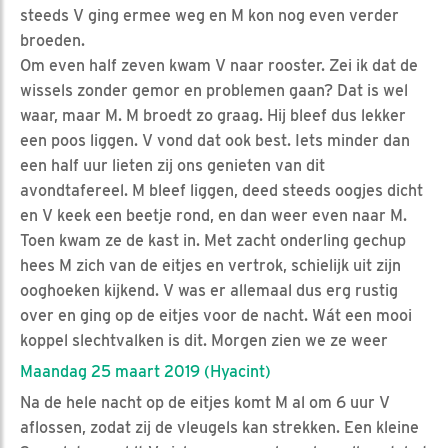
steeds V ging ermee weg en M kon nog even verder
broeden.
Om even half zeven kwam V naar rooster. Zei ik dat de
wissels zonder gemor en problemen gaan? Dat is wel
waar, maar M. M broedt zo graag. Hij bleef dus lekker
een poos liggen. V vond dat ook best. Iets minder dan
een half uur lieten zij ons genieten van dit
avondtafereel. M bleef liggen, deed steeds oogjes dicht
en V keek een beetje rond, en dan weer even naar M.
Toen kwam ze de kast in. Met zacht onderling gechup
hees M zich van de eitjes en vertrok, schielijk uit zijn
ooghoeken kijkend. V was er allemaal dus erg rustig
over en ging op de eitjes voor de nacht. Wát een mooi
koppel slechtvalken is dit. Morgen zien we ze weer
Maandag 25 maart 2019 (Hyacint)
Na de hele nacht op de eitjes komt M al om 6 uur V
aflossen, zodat zij de vleugels kan strekken. Een kleine