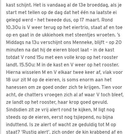
kast schijnt. Het is vandaag al de 13e broeddag, als je
start met tellen op de dag dat het één na laatste ei
gelegd werd – het tweede dus, op 17 maart. Rond
10.30u is V weer terug op het eiertrio, staat af en toe
op en gaat in de ukkiehoek met steentjes wroeten. ’s
Middags na 13u verschijnt ons Menneke, blijft – op 20
minuten na dat hij de eieren bloot laat – in de kast
totdat V rond 15u met een volle krop op het rooster
landt. 15.50u: M in de kast en V weer op het rooster.
Hierna wisselen M en V elkaar twee keer af, vlak voor
18 uur zit M op de eieren, is soms enorm aan het
hanessen om ze goed onder zich te krijgen. Tien voor
acht, de chatters vroegen zich al af waar V toch bleef,
ze landt op het rooster, haar krop goed gevuld.
Sindsdien zit ze vrij alert rond te kijken, M ligt nog
steeds op de eieren, eerst nog tsjiepend, nu bijna
induttend. Is ze alert of wacht ze geduldig tot M op
staat? ‘Rustig alert’, zich onder de kin krabbend af en