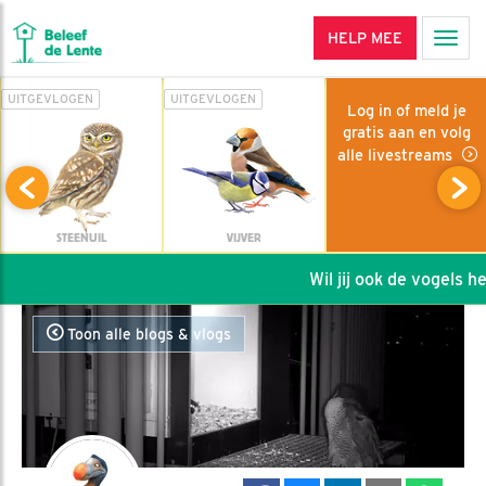
HELP MEE
Men
UITGEVLOGEN
UITGEVLOGEN
Log in of meld je
gratis aan en volg
alle livestreams
STEENUIL
VIJVER
Wil jij ook de vogels help
Toon alle blogs & vlogs