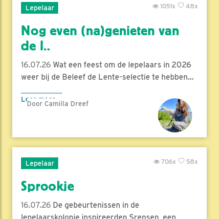
1051x
48x
Lepelaar
Nog even (na)genieten van
de l..
16.07.26
Wat een feest om de lepelaars in 2026
weer bij de Beleef de Lente-selectie te hebben...
Lees meer
Door Camilla Dreef
706x
58x
Lepelaar
Sprookje
16.07.26
De gebeurtenissen in de
lepelaarskolonie inspireerden Srensen, een