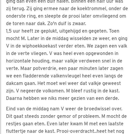
ging dan even een duif halen. Binnen een half uur was
zij terug. Zij ging ermee naar de koektrommel, onder de
onderste ring, en sleepte de prooi later omvliegend om
de toren naar dak. Zo'n duif is zwaar.
1,5 uur heeft ze geplukt, uitgehijgd en gegeten. Toen
mocht M. Later in de middag wisselden ze weer, en ging
V in de wiphoekkoekast verder eten. We zagen een valk
in de verte vliegen. V was heel even opgewonden in
horizontale houding, maar valkje verdween snel in de
verte. Maar potverdrie, een paar minuten later zagen
we een fladderende valkenvleugel heel even langs de
dakcam gaan. Het moet wel weer dat valkje geweest
zijn. V negeerde volkomen. M bleef rustig in de kast.
Daarna hebben we niks meer gezien van een derde.
Eind van de middag nam V weer de broedwissel over.
Dit gaat steeds zonder gemor of probleem. M mocht de
restjes gaan eten. Even later kwam M met een laatste
fluttertje naar de kast. Prooi-overdracht..heet het nog