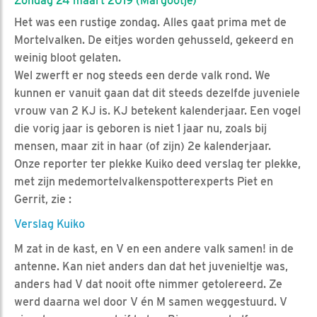
Zondag 24 maart 2019 (Margootje)
Het was een rustige zondag. Alles gaat prima met de
Mortelvalken. De eitjes worden gehusseld, gekeerd en
weinig bloot gelaten.
Wel zwerft er nog steeds een derde valk rond. We
kunnen er vanuit gaan dat dit steeds dezelfde juveniele
vrouw van 2 KJ is. KJ betekent kalenderjaar. Een vogel
die vorig jaar is geboren is niet 1 jaar nu, zoals bij
mensen, maar zit in haar (of zijn) 2e kalenderjaar.
Onze reporter ter plekke Kuiko deed verslag ter plekke,
met zijn medemortelvalkenspotterexperts Piet en
Gerrit, zie :
Verslag Kuiko
M zat in de kast, en V en een andere valk samen! in de
antenne. Kan niet anders dan dat het juvenieltje was,
anders had V dat nooit ofte nimmer getolereerd. Ze
werd daarna wel door V én M samen weggestuurd. V