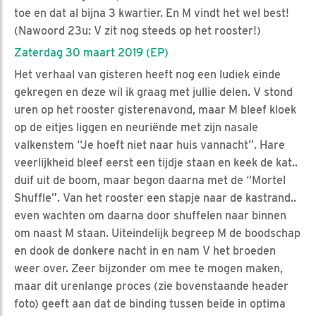
toe en dat al bijna 3 kwartier. En M vindt het wel best!
(Nawoord 23u: V zit nog steeds op het rooster!)
Zaterdag 30 maart 2019 (EP)
Het verhaal van gisteren heeft nog een ludiek einde
gekregen en deze wil ik graag met jullie delen. V stond
uren op het rooster gisterenavond, maar M bleef kloek
op de eitjes liggen en neuriënde met zijn nasale
valkenstem “Je hoeft niet naar huis vannacht”. Hare
veerlijkheid bleef eerst een tijdje staan en keek de kat..
duif uit de boom, maar begon daarna met de “Mortel
Shuffle”. Van het rooster een stapje naar de kastrand..
even wachten om daarna door shuffelen naar binnen
om naast M staan. Uiteindelijk begreep M de boodschap
en dook de donkere nacht in en nam V het broeden
weer over. Zeer bijzonder om mee te mogen maken,
maar dit urenlange proces (zie bovenstaande header
foto) geeft aan dat de binding tussen beide in optima