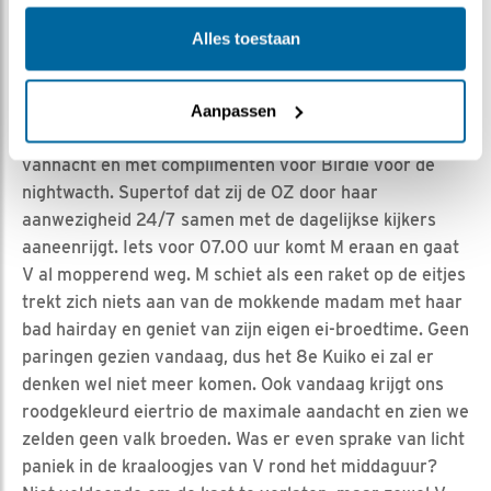
en weet je wat, dat is prima. We komen in de buurt van
de helft van de broedtijd en Rust, Reinheid en
Alles toestaan
Regelmaat is nu precies wat ons gevederd stel nodig
heeft en wat vorig jaar helaas ontbrak. Toch maar een
paar repeterende observaties en ach, herhaling is de
Aanpassen
kunst van het genieten. V heeft prima geslapen
vannacht en met complimenten voor Birdie voor de
nightwacth. Supertof dat zij de OZ door haar
aanwezigheid 24/7 samen met de dagelijkse kijkers
aaneenrijgt. Iets voor 07.00 uur komt M eraan en gaat
V al mopperend weg. M schiet als een raket op de eitjes
trekt zich niets aan van de mokkende madam met haar
bad hairday en geniet van zijn eigen ei-broedtime. Geen
paringen gezien vandaag, dus het 8e Kuiko ei zal er
denken wel niet meer komen. Ook vandaag krijgt ons
roodgekleurd eiertrio de maximale aandacht en zien we
zelden geen valk broeden. Was er even sprake van licht
paniek in de kraaloogjes van V rond het middaguur?