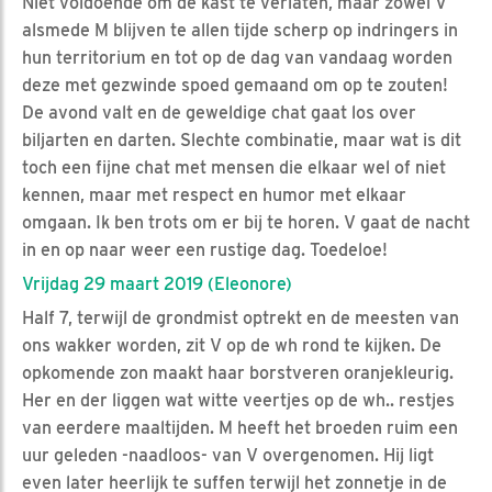
Niet voldoende om de kast te verlaten, maar zowel V
alsmede M blijven te allen tijde scherp op indringers in
hun territorium en tot op de dag van vandaag worden
deze met gezwinde spoed gemaand om op te zouten!
De avond valt en de geweldige chat gaat los over
biljarten en darten. Slechte combinatie, maar wat is dit
toch een fijne chat met mensen die elkaar wel of niet
kennen, maar met respect en humor met elkaar
omgaan. Ik ben trots om er bij te horen. V gaat de nacht
in en op naar weer een rustige dag. Toedeloe!
Vrijdag 29 maart 2019 (Eleonore)
Half 7, terwijl de grondmist optrekt en de meesten van
ons wakker worden, zit V op de wh rond te kijken. De
opkomende zon maakt haar borstveren oranjekleurig.
Her en der liggen wat witte veertjes op de wh.. restjes
van eerdere maaltijden. M heeft het broeden ruim een
uur geleden -naadloos- van V overgenomen. Hij ligt
even later heerlijk te suffen terwijl het zonnetje in de