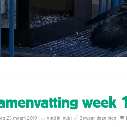
amenvatting week 
dag 23 maart 2019 |
Vind ik leuk
|
Bewaar deze blog
|
1