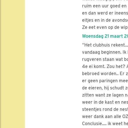
ruim een uur goed en 
en dan werd er ineen
eitjes en in de avond
Ze eet even op de wip
Woensdag 21 maart 20
“Het clubhuis rekent..
vandaag beginnen. Ik 
rugveren staan wat bo
4e ei komt. Zou het? 
bebroed worden.. Er z
er geen paringen meer
de eieren, hij schudt 
zitten want ze lagen 
weer in de kast en ne
steentjes rond de nes
weer dank aan alle OZ
Conclusie.... ik weet 