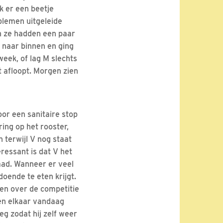
k er een beetje
blemen uitgeleide
en ze hadden een paar
 naar binnen en ging
week, of lag M slechts
t afloopt. Morgen zien
oor een sanitaire stop
ring op het rooster,
 terwijl V nog staat
eressant is dat V het
raad. Wanneer er veel
oende te eten krijgt.
en over de competitie
en elkaar vandaag
g zodat hij zelf weer