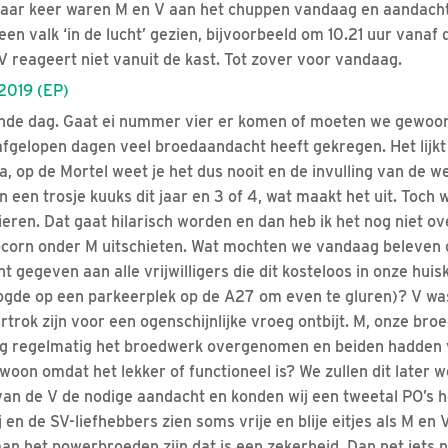
 paar keer waren M en V aan het chuppen vandaag en aandacht
 een valk ‘in de lucht’ gezien, bijvoorbeeld om 10.21 uur vanaf
V reageert niet vanuit de kast. Tot zover voor vandaag.
2019 (EP)
e dag. Gaat ei nummer vier er komen of moeten we gewoon b
 afgelopen dagen veel broedaandacht heeft gekregen. Het lijk
a, op de Mortel weet je het dus nooit en de invulling van de w
een trosje kuuks dit jaar en 3 of 4, wat maakt het uit. Toch 
eren. Dat gaat hilarisch worden en dan heb ik het nog niet ov
pcorn onder M uitschieten. Wat mochten we vandaag beleven 
ht gegeven aan alle vrijwilligers die dit kosteloos in onze hu
nlogde op een parkeerplek op de A27 om even te gluren)? V wa
trok zijn voor een ogenschijnlijke vroeg ontbijt. M, onze bro
g regelmatig het broedwerk overgenomen en beiden hadden 
woon omdat het lekker of functioneel is? We zullen dit later w
 van de V de nodige aandacht en konden wij een tweetal PO’s h
en de SV-liefhebbers zien soms vrije en blije eitjes als M en
an het powerbroeden zijn dat is een zekerheid. Dan net iets 