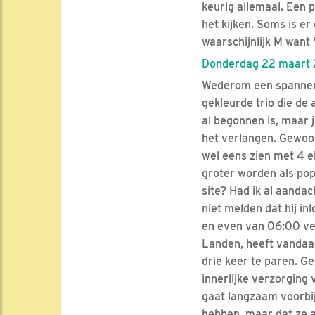
keurig allemaal. Een
het kijken. Soms is er
waarschijnlijk M want 
Donderdag 22 maart 
Wederom een spannend
gekleurde trio die de
al begonnen is, maar j
het verlangen. Gewoon 
wel eens zien met 4 ei
groter worden als po
site? Had ik al aandac
niet melden dat hij i
en even van 06:00 ver
Landen, heeft vandaa
drie keer te paren. Ge
innerlijke verzorging
gaat langzaam voorbij 
hebben, maar dat ze a