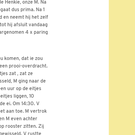
le Henkie, onze M. Na
gaat dus prima. Na 1
 en neemt hij het zelf
tot hij afsluit vandaag
aargenomen 4 x paring
ou komen, dat ie zou
een prooi-overdracht.
jes zat , zat ze
sseld, M ging naar de
een uur op de eitjes
itjes liggen, 10
de ei. Om 14:30. V
iet aan toe. M vertrok
 en M even achter
p rooster zitten. Zij
gewisseld. V rustte