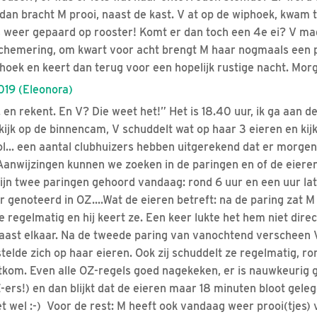
dan bracht M prooi, naast de kast. V at op de wiphoek, kwam 
s weer gepaard op rooster! Komt er dan toch een 4e ei? V ma
schemering, om kwart voor acht brengt M haar nogmaals een p
hoek en keert dan terug voor een hopelijk rustige nacht. Mor
19 (Eleonora)
. en rekent. En V? Die weet het!” Het is 18.40 uur, ik ga aan 
kijk op de binnencam, V schuddelt wat op haar 3 eieren en kijk
l... een aantal clubhuizers hebben uitgerekend dat er morg
Aanwijzingen kunnen we zoeken in de paringen en of de eieren
ijn twee paringen gehoord vandaag: rond 6 uur en een uur lat
 genoteerd in OZ....Wat de eieren betreft: na de paring zat 
ze regelmatig en hij keert ze. Een keer lukte het hem niet dir
naast elkaar. Na de tweede paring van vanochtend verscheen V
stelde zich op haar eieren. Ook zij schuddelt ze regelmatig, 
tkom. Even alle OZ-regels goed nagekeken, er is nauwkeurig
-ers!) en dan blijkt dat de eieren maar 18 minuten bloot gel
het wel :-) Voor de rest: M heeft ook vandaag weer prooi(tjes