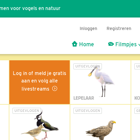
men voor vogels en natuur
Inloggen
Registreren
Home
Filmpjes
UITGEVLOGEN
U
Log in of meld je gratis
aan en volg alle
livestreams
LEPELAAR
KO
UITGEVLOGEN
UITGEVLOGEN
G