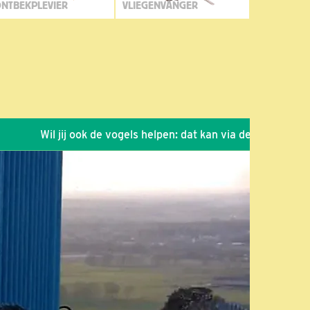
NTBEKPLEVIER
VLIEGENVANGER
il jij ook de vogels helpen: dat kan via de link!
*
Seizoen 