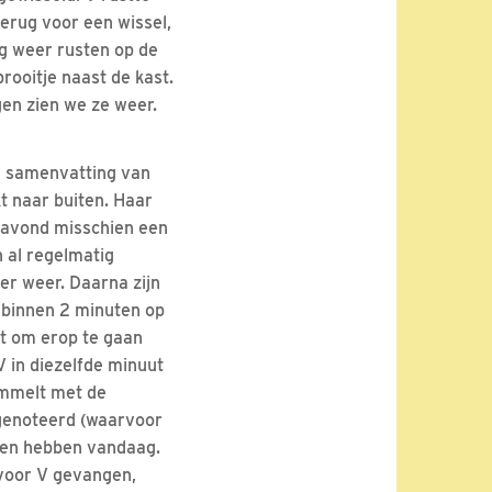
terug voor een wissel,
g weer rusten op de
rooitje naast de kast.
gen zien we ze weer.
de samenvatting van
t naar buiten. Haar
enavond misschien een
 al regelmatig
er weer. Daarna zijn
M binnen 2 minuten op
ect om erop te gaan
 in diezelfde minuut
rommelt met de
 genoteerd (waarvoor
egen hebben vandaag.
) voor V gevangen,