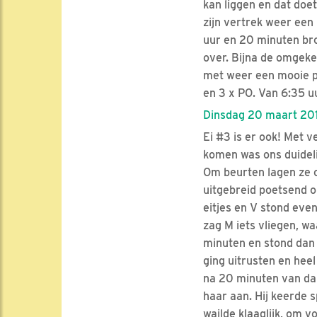
kan liggen en dat doe
zijn vertrek weer een
uur en 20 minuten bro
over. Bijna de omgekee
met weer een mooie p
en 3 x PO. Van 6:35 uu
Dinsdag 20 maart 201
Ei #3 is er ook! Met 
komen was ons duideli
Om beurten lagen ze op
uitgebreid poetsend o
eitjes en V stond even
zag M iets vliegen, wa
minuten en stond dan 
ging uitrusten en hee
na 20 minuten van dak
haar aan. Hij keerde s
wailde klaaglijk, om 