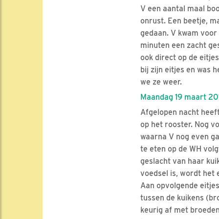
V een aantal maal boo
onrust. Een beetje, m
gedaan. V kwam voor h
minuten een zacht ges
ook direct op de eitje
bij zijn eitjes en was
we ze weer.
Maandag 19 maart 201
Afgelopen nacht heeft
op het rooster. Nog vo
waarna V nog even gaat
te eten op de WH volgt
geslacht van haar kui
voedsel is, wordt het
Aan opvolgende eitje
tussen de kuikens (br
keurig af met broeden