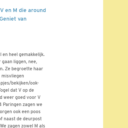
 V en M die around
 Geniet van
 en heel gemakkelijk.
r gaan liggen, nee,
en. Ze begroette haar
x misvliegen
mpjes/bekijken/ook-
ogel dat V op de
rd weer goed voor V
4 Paringen zagen we
nmorgen ook een poos
of naast de deurpost
. We zagen zowel M als