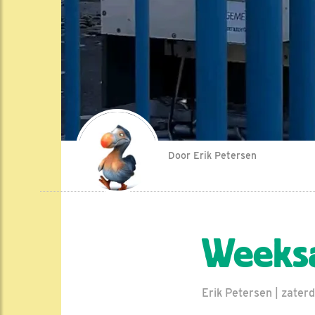
Door Erik Petersen
Weeks
Erik Petersen | zater