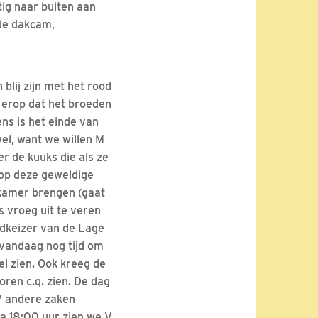
ig naar buiten aan
 de dakcam,
lij zijn met het rood
t erop dat het broeden
ens is het einde van
wel, want we willen M
er de kuuks die als ze
op deze geweldige
iskamer brengen (gaat
s vroeg uit te veren
edkeizer van de Lage
vandaag nog tijd om
el zien. Ook kreeg de
oren c.q. zien. De dag
 V andere zaken
na 18:00 uur zien we V