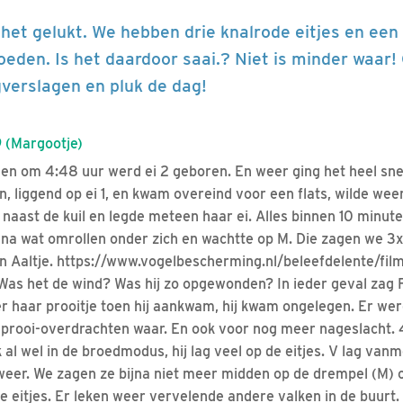
 het gelukt. We hebben drie knalrode eitjes en een
oeden. Is het daardoor saai.? Niet is minder waar!
verslagen en pluk de dag!
 (Margootje)
n om 4:48 uur werd ei 2 geboren. En weer ging het heel snel
n, liggend op ei 1, en kwam overeind voor een flats, wilde wee
naast de kuil en legde meteen haar ei. Alles binnen 10 minut
es na wat omrollen onder zich en wachtte op M. Die zagen we 3
n Aaltje. https://www.vogelbescherming.nl/beleefdelente/fil
s het de wind? Was hij zo opgewonden? In ieder geval zag F
 haar prooitje toen hij aankwam, hij kwam ongelegen. Er we
prooi-overdrachten waar. En ook voor nog meer nageslacht. 
k al wel in de broedmodus, hij lag veel op de eitjes. V lag va
eer. We zagen ze bijna niet meer midden op de drempel (M) 
de eitjes. Er leken weer vervelende andere valken in de buurt