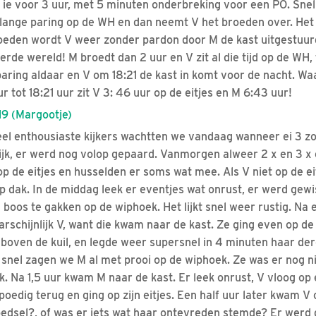
t ie voor 3 uur, met 5 minuten onderbreking voor een PO. Snel
 lange paring op de WH en dan neemt V het broeden over. Het 
eden wordt V weer zonder pardon door M de kast uitgestuurd
rde wereld! M broedt dan 2 uur en V zit al die tijd op de WH, 
aring aldaar en V om 18:21 de kast in komt voor de nacht. W
r tot 18:21 uur zit V 3: 46 uur op de eitjes en M 6:43 uur!
9 (Margootje)
veel enthousiaste kijkers wachtten we vandaag wanneer ei 3 z
jk, er werd nog volop gepaard. Vanmorgen alweer 2 x en 3 x 
 de eitjes en husselden er soms wat mee. Als V niet op de eit
p dak. In de middag leek er eventjes wat onrust, er werd gewi
 boos te gakken op de wiphoek. Het lijkt snel weer rustig. Na 
arschijnlijk V, want die kwam naar de kast. Ze ging even op de e
boven de kuil, en legde weer supersnel in 4 minuten haar der
l snel zagen we M al met prooi op de wiphoek. Ze was er nog n
. Na 1,5 uur kwam M naar de kast. Er leek onrust, V vloog op
poedig terug en ging op zijn eitjes. Een half uur later kwam V o
voedsel?, of was er iets wat haar ontevreden stemde? Er werd 