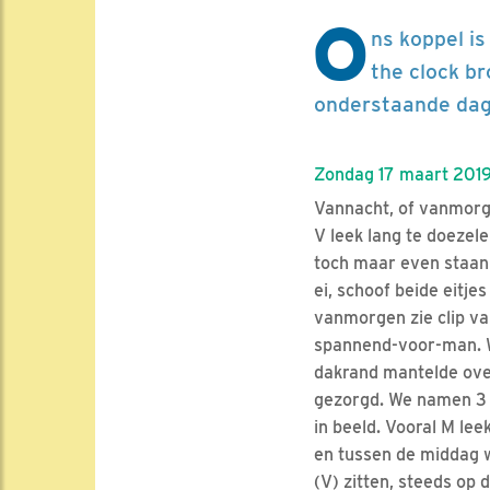
O
ns koppel is
the clock br
onderstaande dag
Zondag 17 maart 2019
Vannacht, of vanmorge
V leek lang te doezele
toch maar even staan 
ei, schoof beide eitj
vanmorgen zie clip va
spannend-voor-man. Wa
dakrand mantelde over
gezorgd. We namen 3 
in beeld. Vooral M lee
en tussen de middag w
(V) zitten, steeds op 