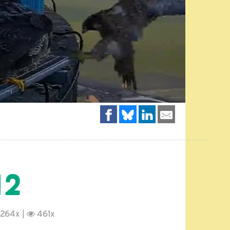
12
264x |
461x