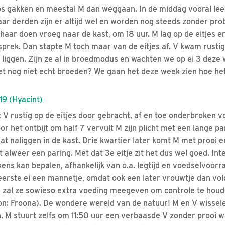
s gakken en meestal M dan weggaan. In de middag vooral lee
aar derden zijn er altijd wel en worden nog steeds zonder pro
aar doen vroeg naar de kast, om 18 uur. M lag op de eitjes 
prek. Dan stapte M toch maar van de eitjes af. V kwam rustig
s liggen. Zijn ze al in broedmodus en wachten we op ei 3 deze 
 het nog niet echt broeden? We gaan het deze week zien hoe he
9 (Hyacint)
 V rustig op de eitjes door gebracht, af en toe onderbroken v
or het ontbijt om half 7 vervult M zijn plicht met een lange pa
 naliggen in de kast. Drie kwartier later komt M met prooi en
 alweer een paring. Met dat 3e eitje zit het dus wel goed. Int
kens kan bepalen, afhankelijk van o.a. legtijd en voedselvoor
 eerste ei een mannetje, omdat ook een later vrouwtje dan vold
s zal ze sowieso extra voeding meegeven om controle te houd
on: Froona). De wondere wereld van de natuur! M en V wissel
, M stuurt zelfs om 11:50 uur een verbaasde V zonder prooi we