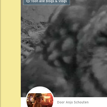
Toon alle blogs & vlogs
Door Anjo Schouten