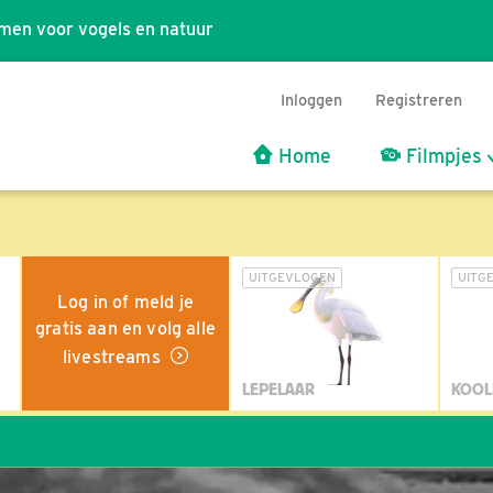
men voor vogels en natuur
Inloggen
Registreren
Home
Filmpjes
UITGEVLOGEN
UITG
Log in of meld je
gratis aan en volg alle
livestreams
LEPELAAR
KOOL
Wi