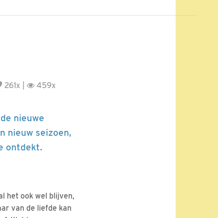
261x |
459x
t de nieuwe
en nieuw seizoen,
e ontdekt.
al het ook wel blijven,
ar van de liefde kan