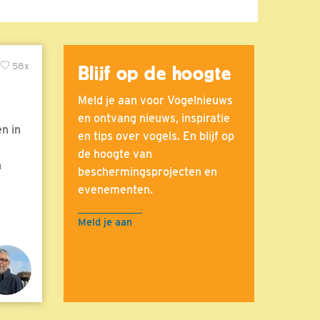
58x
Blijf op de hoogte
Meld je aan voor Vogelnieuws
en ontvang nieuws, inspiratie
n in
en tips over vogels. En blijf op
de hoogte van
n
beschermingsprojecten en
evenementen.
Meld je aan