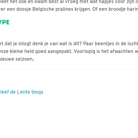
 weet het ook en kwam best al vroeg met wat hapjes voor zijn l
ver een doosje Belgische pralines krijgen. Of een broodje hari
YPE
t dat je inlogt denk je van wat is dit? Paar beentjes in de luch
onze kleine held goed aangepakt. Voorlopig is het afwachten 
 nieuwe seizoen.
eleef de Lente blogs