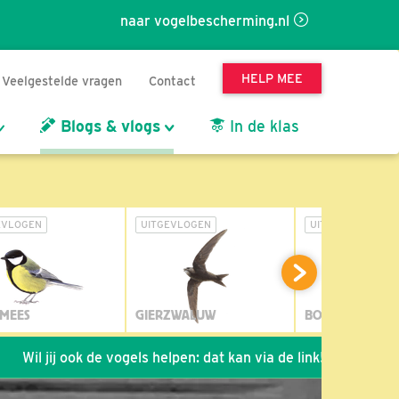
naar vogelbescherming.nl
HELP MEE
Veelgestelde vragen
Contact
Blogs & vlogs
In de klas
EVLOGEN
UITGEVLOGEN
UITGEVLOGEN
MEES
GIERZWALUW
BOSUIL
l jij ook de vogels helpen: dat kan via de link!
*
Seizoen 2