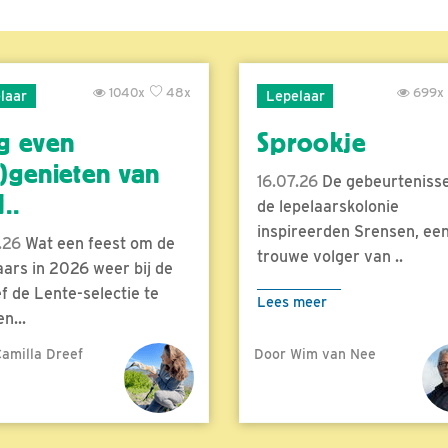
1040x
48x
699x
laar
Lepelaar
g even
Sprookje
)genieten van
16.07.26
De gebeurtenisse
..
de lepelaarskolonie
inspireerden Srensen, ee
.26
Wat een feest om de
trouwe volger van ..
aars in 2026 weer bij de
f de Lente-selectie te
Lees meer
n...
amilla Dreef
Door Wim van Nee
meer