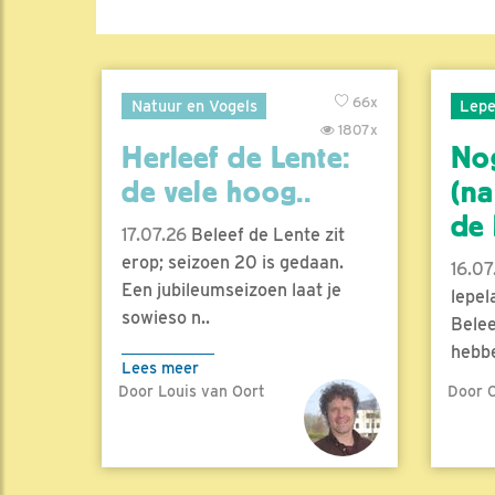
66x
Natuur en Vogels
Lepe
1807x
Herleef de Lente:
No
de vele hoog..
(na
de l
17.07.26
Beleef de Lente zit
erop; seizoen 20 is gedaan.
16.07
Een jubileumseizoen laat je
lepel
sowieso n..
Belee
hebbe
Lees meer
Door Louis van Oort
Door C
Lees 