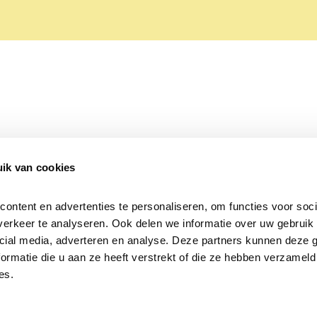
ik van cookies
Over Beleef de Lente
Mijn privacy
Cookieverklaring
ntent en advertenties te personaliseren, om functies voor socia
erkeer te analyseren. Ook delen we informatie over uw gebruik v
cial media, adverteren en analyse. Deze partners kunnen deze 
rmatie die u aan ze heeft verstrekt of die ze hebben verzameld 
es.
Samen voor
vogels en natuur