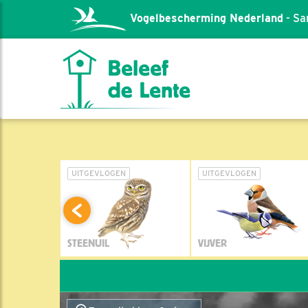
Vogelbescherming Nederland
- Sa
L
UITGEVLOGEN
UITGEVLOGEN
STEENUIL
VIJVER