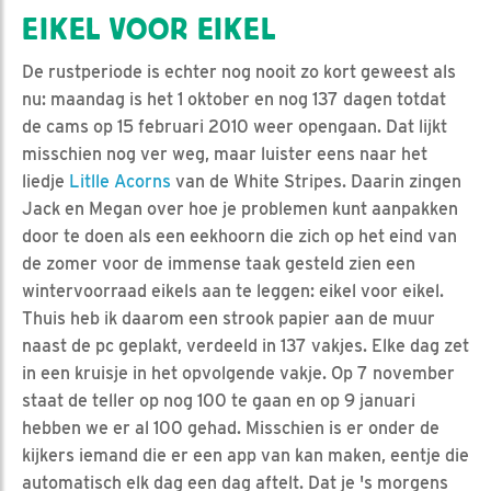
EIKEL VOOR EIKEL
De rustperiode is echter nog nooit zo kort geweest als
nu: maandag is het 1 oktober en nog 137 dagen totdat
de cams op 15 februari 2010 weer opengaan. Dat lijkt
misschien nog ver weg, maar luister eens naar het
liedje
Litlle Acorns
van de White Stripes. Daarin zingen
Jack en Megan over hoe je problemen kunt aanpakken
door te doen als een eekhoorn die zich op het eind van
de zomer voor de immense taak gesteld zien een
wintervoorraad eikels aan te leggen: eikel voor eikel.
Thuis heb ik daarom een strook papier aan de muur
naast de pc geplakt, verdeeld in 137 vakjes. Elke dag zet
in een kruisje in het opvolgende vakje. Op 7 november
staat de teller op nog 100 te gaan en op 9 januari
hebben we er al 100 gehad. Misschien is er onder de
kijkers iemand die er een app van kan maken, eentje die
automatisch elk dag een dag aftelt. Dat je 's morgens