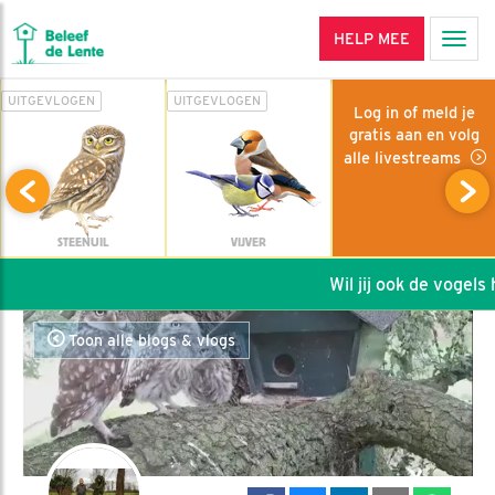
HELP MEE
Men
UITGEVLOGEN
UITGEVLOGEN
Log in of meld je
gratis aan en volg
alle livestreams
STEENUIL
VIJVER
Wil jij ook de vogels h
Toon alle blogs & vlogs