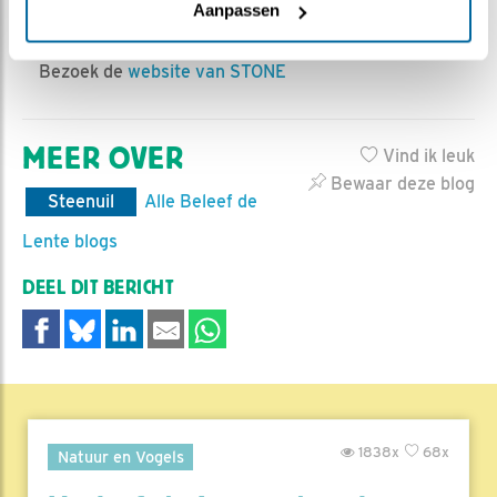
Aanpassen
vrijwilligersorganisaties. STONE is een
vrijwilligersorganisatie, zonder betaalde krachten.
Bezoek de
website van STONE
MEER OVER
Vind ik leuk
Bewaar deze blog
Steenuil
Alle Beleef de
Lente blogs
DEEL DIT BERICHT
1838x
68x
Natuur en Vogels