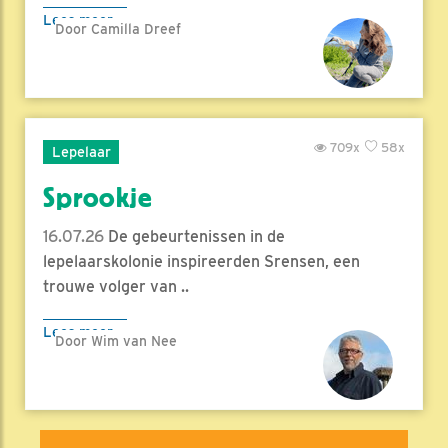
Lees meer
Door Camilla Dreef
709x
58x
Lepelaar
Sprookje
16.07.26
De gebeurtenissen in de
lepelaarskolonie inspireerden Srensen, een
trouwe volger van ..
Lees meer
Door Wim van Nee