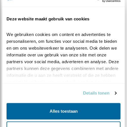
ECHTE DIE HARD?
Lukt het u ondanks de eikeltjesmethode niet af te
Deze website maakt gebruik van cookies
kicken, neem dan af een toe eens een teugje
www.steenuil.nl. Wie weet wat u daar nog aantreft. Niet
We gebruiken cookies om content en advertenties te 
met zijn allen tegelijk op hetzelfde tijdstip, want dan
personaliseren, om functies voor social media te bieden 
gaat de site plat!
en om ons websiteverkeer te analyseren. Ook delen we 
informatie over uw gebruik van onze site met onze 
partners voor social media, adverteren en analyse. Deze 
partners kunnen deze gegevens combineren met andere 
informatie die u aan ze heeft verstrekt of die ze hebben 
verzameld op basis van uw gebruik van hun services.
Details tonen
Steenuilenoverleg Nederland (STONE) is een
landelijke werkgroep die steenuilenbescherming en
-onderzoek coördineert, stimuleert en faciliteert.
Alles toestaan
Daartoe wordt samengewerkt met relevante
binnen- en buitenlandse, professionele en