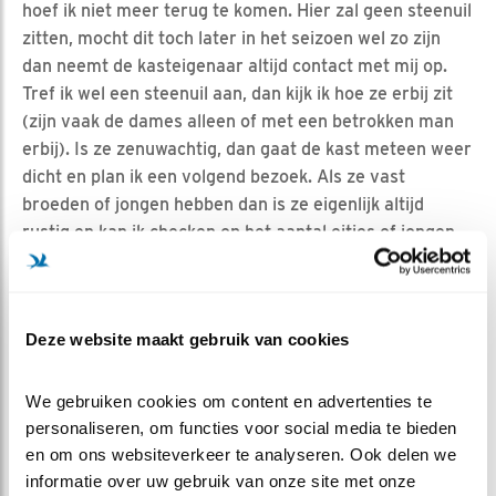
hoef ik niet meer terug te komen. Hier zal geen steenuil
zitten, mocht dit toch later in het seizoen wel zo zijn
dan neemt de kasteigenaar altijd contact met mij op.
Tref ik wel een steenuil aan, dan kijk ik hoe ze erbij zit
(zijn vaak de dames alleen of met een betrokken man
erbij). Is ze zenuwachtig, dan gaat de kast meteen weer
dicht en plan ik een volgend bezoek. Als ze vast
broeden of jongen hebben dan is ze eigenlijk altijd
rustig en kan ik checken op het aantal eitjes of jongen.
En dan gaat de kast zo snel mogelijk dicht!
Daar waar er gebroed wordt of kuikens zijn, schrijf ik op
en kan ik een volgend bezoek plannen. Afhankelijk van
Deze website maakt gebruik van cookies
bijvoorbeeld kuikens, wordt er gekeken hoe oud ze zijn
en zal het volgende bezoek een 'ringbezoek' zijn,
We gebruiken cookies om content en advertenties te 
kuikens worden geringd als ze tussen de 15-20 dagen
personaliseren, om functies voor social media te bieden 
oud zijn. Bij eitjes plan ik meestal 2 weken later een
en om ons websiteverkeer te analyseren. Ook delen we 
bezoek. Zo kan het broedseizoen dus bestaan uit 1
informatie over uw gebruik van onze site met onze 
bezoek tot wel 4 bezoeken. Eicontrole, kuikencontrole,