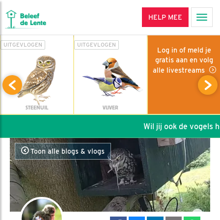
HELP MEE
Men
UITGEVLOGEN
UITGEVLOGEN
Log in of meld je
gratis aan en volg
alle livestreams
STEENUIL
VIJVER
Wil jij ook de vogels he
Toon alle blogs & vlogs