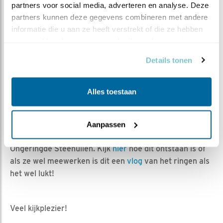
partners voor social media, adverteren en analyse. Deze 
ringen en een nacontrole. Mogelijk volgende week een
partners kunnen deze gegevens combineren met andere 
beeld en alvast een kleine indruk van hoe het in mijn
informatie die u aan ze heeft verstrekt of die ze hebben 
gebied gegaan is!
verzameld op basis van uw gebruik van hun services.
KAST IN HAARLE
Details tonen
De kast waar we nu in kijken, daar hoeven we niet te
controleren. We zien immers alles in beeld! Dus,
Alles toestaan
eicontrole, kuikencontrole en nacontrole die doen we
hier vanachter het beeldscherm. Het ringen, dát is wel
de bedoeling. Mits de steenuilen er zelf geen stokje
Aanpassen
voor steken en dan krijgen we BOS-sen. Bewust
Ongeringde Steenuilen. Kijk
hier
hoe dit ontstaan is óf
als ze wel meewerken is dit een
vlog
van het ringen als
het wel lukt!
Veel kijkplezier!