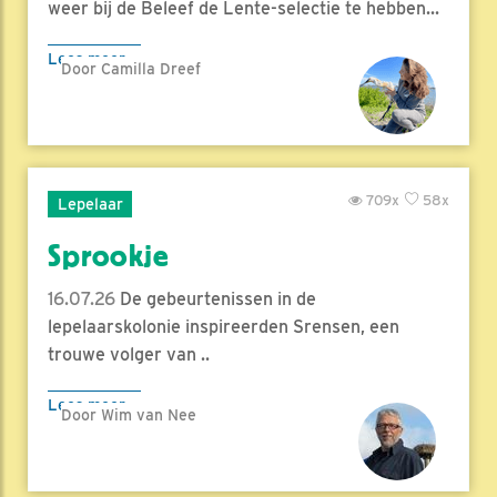
weer bij de Beleef de Lente-selectie te hebben...
Lees meer
Door Camilla Dreef
709x
58x
Lepelaar
Sprookje
16.07.26
De gebeurtenissen in de
lepelaarskolonie inspireerden Srensen, een
trouwe volger van ..
Lees meer
Door Wim van Nee