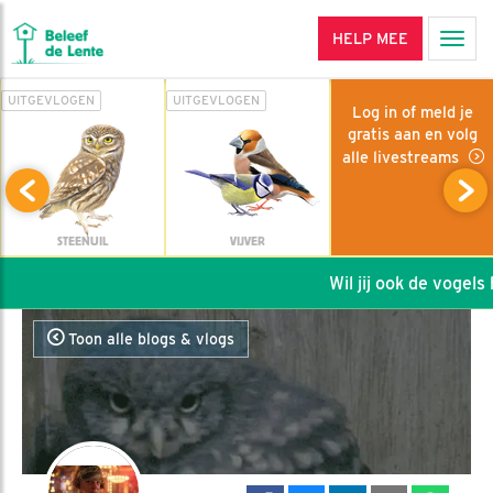
HELP MEE
Men
UITGEVLOGEN
UITGEVLOGEN
Log in of meld je
gratis aan en volg
alle livestreams
STEENUIL
VIJVER
Wil jij ook de vogels h
Toon alle blogs & vlogs