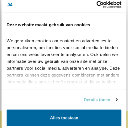
Deze website maakt gebruik van cookies
We gebruiken cookies om content en advertenties te 
personaliseren, om functies voor social media te bieden 
MEER OVER
Vind ik leuk
en om ons websiteverkeer te analyseren. Ook delen we 
Bewaar deze blog
informatie over uw gebruik van onze site met onze 
Steenuil
Alle Beleef de
partners voor social media, adverteren en analyse. Deze 
Lente blogs
partners kunnen deze gegevens combineren met andere 
informatie die u aan ze heeft verstrekt of die ze hebben 
DEEL DIT BERICHT
verzameld op basis van uw gebruik van hun services.
Details tonen
Alles toestaan