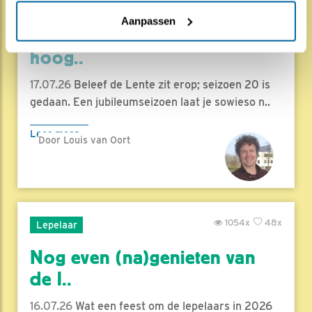
1840x
68x
Natuur en Vogels
Aanpassen
Herleef de Lente: de vele
hoog..
17.07.26
Beleef de Lente zit erop; seizoen 20 is
gedaan. Een jubileumseizoen laat je sowieso n..
Lees meer
Door Louis van Oort
1054x
48x
Lepelaar
Nog even (na)genieten van
de l..
16.07.26
Wat een feest om de lepelaars in 2026