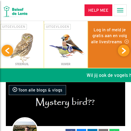
HELP MEE
Men
UITGEVLOGEN
UITGEVLOGEN
Log in of meld je
gratis aan en volg
alle livestreams
STEENUIL
VIJVER
Wil jij ook de vogels he
Toon alle blogs & vlogs