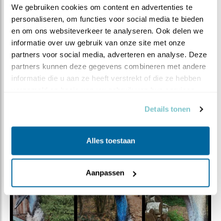
kunnen in gevangenschap zo'n 20 tot 30 jaar oud
We gebruiken cookies om content en advertenties te 
worden. En Joep heeft een prachtig plekje en een prima
personaliseren, om functies voor social media te bieden 
leventje, dus dat zou moeten lukken.
en om ons websiteverkeer te analyseren. Ook delen we 
informatie over uw gebruik van onze site met onze 
Dus mocht je de komende tijd naar de webcam van de
partners voor social media, adverteren en analyse. Deze 
Bosuil zitten staren, let dan ook goed op de
partners kunnen deze gegevens combineren met andere 
achtergrond, misschien vang je wel een glimp op van
informatie die u aan ze heeft verstrekt of die ze hebben 
die 'vreemde vogel'.
verzameld op basis van uw gebruik van hun services.
groeten,
Details tonen
Jan en Bart
Alles toestaan
Aanpassen