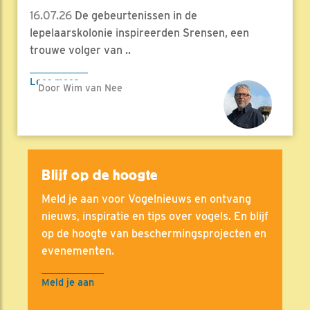
16.07.26
De gebeurtenissen in de
lepelaarskolonie inspireerden Srensen, een
trouwe volger van ..
Lees meer
Door Wim van Nee
Blijf op de hoogte
Meld je aan voor Vogelnieuws en ontvang
nieuws, inspiratie en tips over vogels. En blijf
op de hoogte van beschermingsprojecten en
evenementen.
Meld je aan