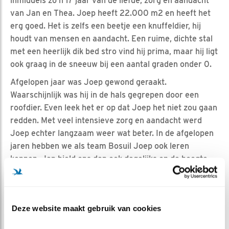
inmiddels zo'n 17 jaar van de liefde, zorg en aandacht
van Jan en Thea. Joep heeft 22.000 m2 en heeft het
erg goed. Het is zelfs een beetje een knuffeldier, hij
houdt van mensen en aandacht. Een ruime, dichte stal
met een heerlijk dik bed stro vind hij prima, maar hij ligt
ook graag in de sneeuw bij een aantal graden onder 0.
Afgelopen jaar was Joep gewond geraakt.
Waarschijnlijk was hij in de hals gegrepen door een
roofdier. Even leek het er op dat Joep het niet zou gaan
redden. Met veel intensieve zorg en aandacht werd
Joep echter langzaam weer wat beter. In de afgelopen
jaren hebben we als team Bosuil Joep ook leren
kennen, Jan hield ons dan ook dagelijks op de hoogte
van het herstel van Joep. Met een wondermiddel, een
honing-spray, kwam Joep er uiteindelijk gelukkig weer
bovenop. Inmiddels loopt hij weer gezond en voldaan
Deze website maakt gebruik van cookies
(want Jan en Thea verwennen hem!) door het bos rond.
En hopelijk blijft hij nog lang een vast gezicht, emoes