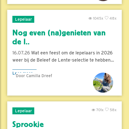
1045x
48x
Lepelaar
Nog even (na)genieten van
de l..
16.07.26
Wat een feest om de lepelaars in 2026
weer bij de Beleef de Lente-selectie te hebben...
Lees meer
Door Camilla Dreef
701x
58x
Lepelaar
Sprookje