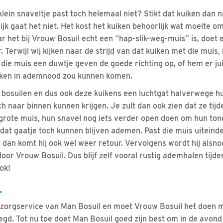
klein snaveltje past toch helemaal niet? Stikt dat kuiken dan ni
ijk gaat het niet. Het kost het kuiken behoorlijk wat moeite o
r het bij Vrouw Bosuil echt een “hap-slik-weg-muis” is, doet 
. Terwijl wij kijken naar de strijd van dat kuiken met die mui
we die muis een duwtje geven de goede richting op, of hem er ju
iken in ademnood zou kunnen komen.
bosuilen en dus ook deze kuikens een luchtgat halverwege hu
h naar binnen kunnen krijgen. Je zult dan ook zien dat ze tij
 grote muis, hun snavel nog iets verder open doen om hun tong
at gaatje toch kunnen blijven ademen. Past die muis uiteindel
 dan komt hij ook wel weer retour. Vervolgens wordt hij alsnog
or Vrouw Bosuil. Dus blijf zelf vooral rustig ademhalen tijde
ok!
L
zorgservice van Man Bosuil en moet Vrouw Bosuil het doen m
egd. Tot nu toe doet Man Bosuil goed zijn best om in de avon