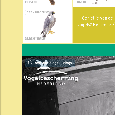
BOSUIL
TAPUIT
GEEN BROEDSEL
Geniet je van de
vogels? Help mee
SLECHTVALK
Toon alle blogs & vlogs