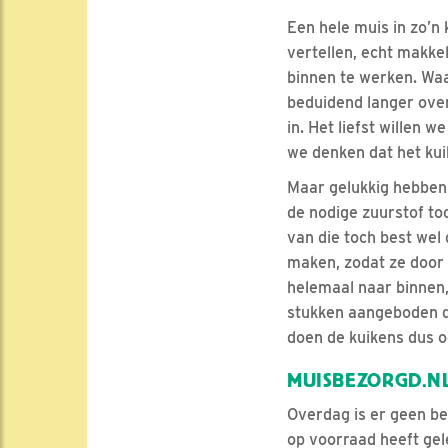
Een hele muis in zo’n 
vertellen, echt makkel
binnen te werken. Waa
beduidend langer over
in. Het liefst willen 
we denken dat het ku
Maar gelukkig hebben 
de nodige zuurstof toc
van die toch best wel
maken, zodat ze door d
helemaal naar binnen,
stukken aangeboden do
doen de kuikens dus o
MUISBEZORGD.N
Overdag is er geen be
op voorraad heeft gel