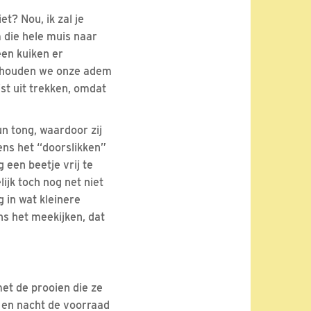
et? Nou, ik zal je
m die hele muis naar
een kuiken er
s, houden we onze adem
ist uit trekken, omdat
n tong, waardoor zij
dens het “doorslikken”
 een beetje vrij te
ijk toch nog net niet
 in wat kleinere
ns het meekijken, dat
et de prooien die ze
d en nacht de voorraad