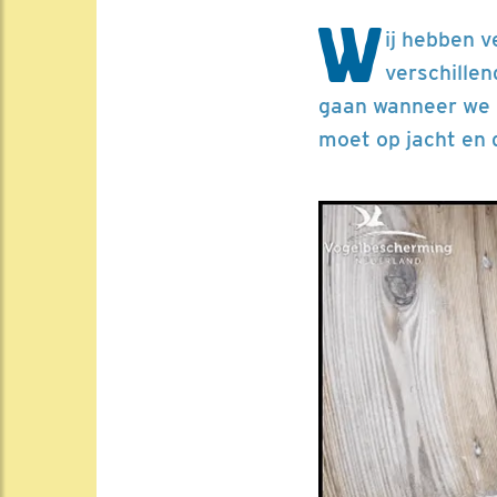
W
ij hebben v
verschille
gaan wanneer we g
moet op jacht en 