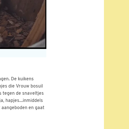
ngen. De kuikens
pjes die Vrouw bosuil
s tegen de snaveltjes
 ja, hapjes…inmiddels
dt aangeboden en gaat