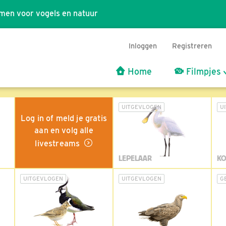
men voor vogels en natuur
Inloggen
Registreren
Home
Filmpjes
UITGEVLOGEN
U
Log in of meld je gratis
aan en volg alle
livestreams
LEPELAAR
KO
UITGEVLOGEN
UITGEVLOGEN
G