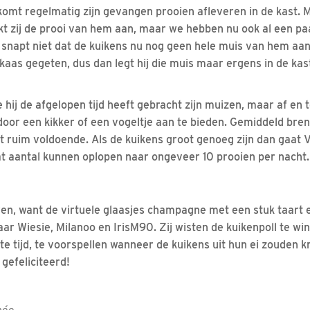
 komt regelmatig zijn gevangen prooien afleveren in de kast. 
kt zij de prooi van hem aan, maar we hebben nu ook al een paa
Hij snapt niet dat de kuikens nu nog geen hele muis van hem a
kaas gegeten, dus dan legt hij die muis maar ergens in de kast
hij de afgelopen tijd heeft gebracht zijn muizen, maar af en t
door een kikker of een vogeltje aan te bieden. Gemiddeld bren
at ruim voldoende. Als de kuikens groot genoeg zijn dan gaat
at aantal kunnen oplopen naar ongeveer 10 prooien per nacht.
ren, want de virtuele glaasjes champagne met een stuk taart e
r Wiesie, Milanoo en IrisM90. Zij wisten de kuikenpoll te win
ste tijd, te voorspellen wanneer de kuikens uit hun ei zouden
gefeliciteerd!