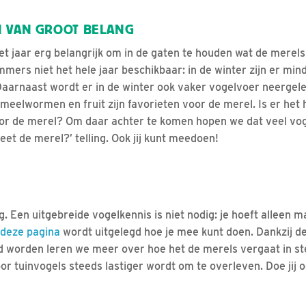
N VAN GROOT BELANG
het jaar erg belangrijk om in de gaten te houden wat de mere
mmers niet het hele jaar beschikbaar: in de winter zijn er min
 Daarnaast wordt er in de winter ook vaker vogelvoer neergel
meelwormen en fruit zijn favorieten voor de merel. Is er het 
or de merel? Om daar achter te komen hopen we dat veel vog
et de merel?’ telling. Ook jij kunt meedoen!
. Een uitgebreide vogelkennis is niet nodig: je hoeft alleen 
deze pagina
wordt uitgelegd hoe je mee kunt doen. Dankzij d
d worden leren we meer over hoe het de merels vergaat in ste
r tuinvogels steeds lastiger wordt om te overleven. Doe jij 