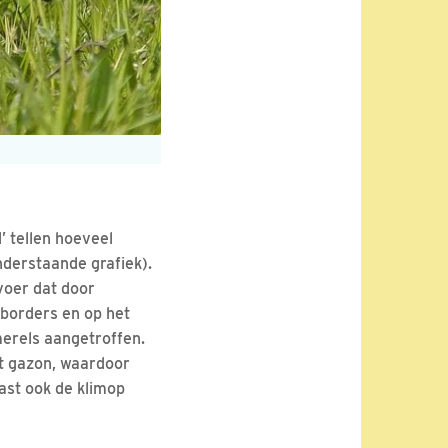
’ tellen hoeveel
nderstaande grafiek).
lvoer dat door
borders en op het
merels aangetroffen.
t gazon, waardoor
ast ook de klimop