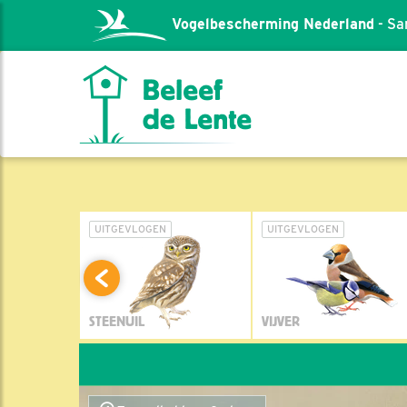
Vogelbescherming Nederland
- Sa
L
UITGEVLOGEN
UITGEVLOGEN
STEENUIL
VIJVER