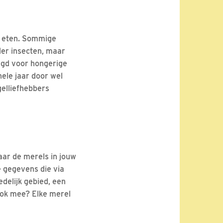
ls eten. Sommige
der insecten, maar
egd voor hongerige
hele jaar door wel
elliefhebbers
maar de merels in jouw
e gegevens die via
delijk gebied, een
ook mee? Elke merel