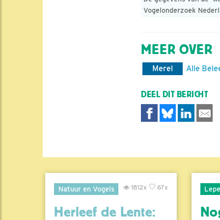
Vogelonderzoek Nederl
MEER OVER
Merel
Alle Bele
DEEL DIT BERICHT
1812x
67x
Natuur en Vogels
Lepe
Herleef de Lente:
No