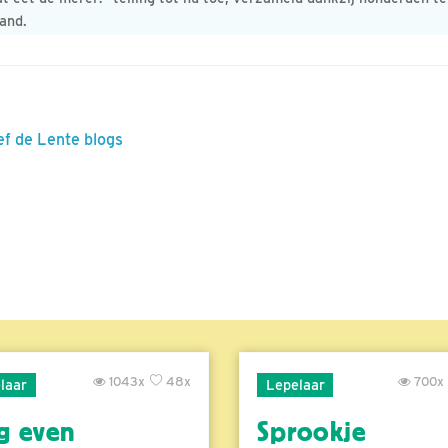
and.
ef de Lente blogs
1043x
48x
700x
laar
Lepelaar
g even
Sprookje