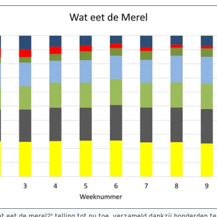
 eet de merel?' telling tot nu toe, verzameld dankzij honderden te