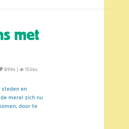
ns met
899x |
1536x
e steden en
 de merel zich nu
 komen, door te