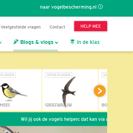
naar vogelbescherming.nl
HELP MEE
Veelgestelde vragen
Contact
Blogs & vlogs
In de klas
EVLOGEN
UITGEVLOGEN
UITGEVLOGEN
MEES
GIERZWALUW
BOSUIL
Wil jij ook de vogels helpen: dat kan via de link!
*
Seizoen