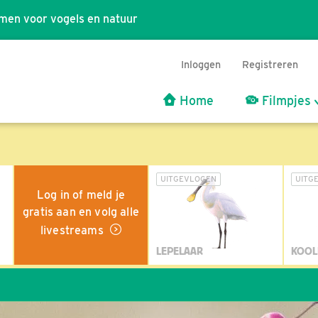
men voor vogels en natuur
Inloggen
Registreren
Home
Filmpjes
UITGEVLOGEN
UITG
Log in of meld je
gratis aan en volg alle
livestreams
LEPELAAR
KOOL