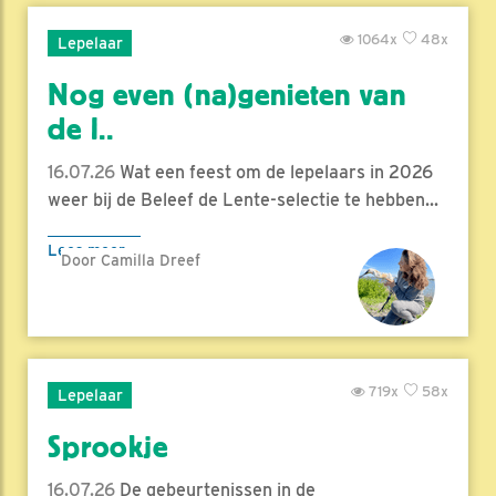
1064x
48x
Lepelaar
Nog even (na)genieten van
de l..
16.07.26
Wat een feest om de lepelaars in 2026
weer bij de Beleef de Lente-selectie te hebben...
Lees meer
Door Camilla Dreef
719x
58x
Lepelaar
Sprookje
16.07.26
De gebeurtenissen in de