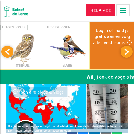
HELP MEE
Men
UITGEVLOGEN
UITGEVLOGEN
Log in of meld je
gratis aan en volg
alle livestreams
STEENUIL
VIJVER
Wil jij ook de vogels hel
Toon alle blogs & vlogs
(L) De verspreiding wereldwijd met duidelijk zichtbaar de koudere delen onbezet. (R)
De middagtemperatuur in de schaduw in Woold