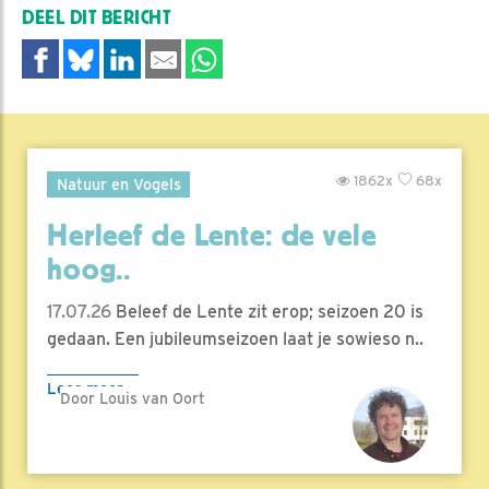
DEEL DIT BERICHT
1862x
68x
Natuur en Vogels
Herleef de Lente: de vele
hoog..
17.07.26
Beleef de Lente zit erop; seizoen 20 is
gedaan. Een jubileumseizoen laat je sowieso n..
Lees meer
Door Louis van Oort