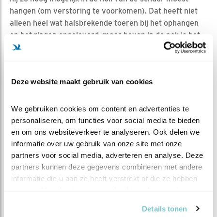
hangen (om verstoring te voorkomen). Dat heeft niet
alleen heel wat halsbrekende toeren bij het ophangen
en het ringen opgeleverd, maar boven in de nok is het
ook vaak een stuk warmer dan beneden in de schuur,
soms wel 20-25 graden warmer.
Verder moet de kast kunnen ventileren; als de warmte
Deze website maakt gebruik van cookies
toch eenmaal in de kast is gekomen, moet hij er ook
weer uit kunnen. Een paar ventilatiesleuven kunnen zo
We gebruiken cookies om content en advertenties te 
10 graden in temperatuur schelen. Soms wordt ook het
personaliseren, om functies voor social media te bieden 
klepje bovenop de kast op een kiertje gezet als het toch
en om ons websiteverkeer te analyseren. Ook delen we 
nog te warm blijft.
informatie over uw gebruik van onze site met onze 
partners voor social media, adverteren en analyse. Deze 
partners kunnen deze gegevens combineren met andere 
EN HOE ZIT DIT BIJ ONS ?
informatie die u aan ze heeft verstrekt of die ze hebben 
verzameld op basis van uw gebruik van hun services.
Eigenlijk is een hooiberg in bijna alle opzichten ideaal,
de kast hangt de hele dag helemaal uit de zon, maar de
Details tonen
wind kan er voldoende bij om te voorkomen dat de