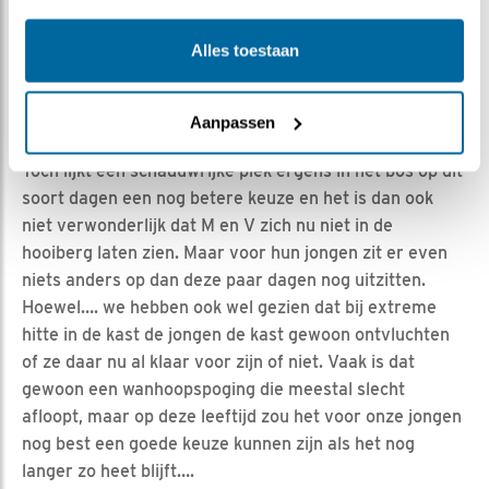
temperatuur onder het rieten dak te hoog oploopt.
Uiteraard is het in de punt van het dak wel een stuk
Alles toestaan
warmer, maar daar hangt de kast dan ook gelukkig niet.
De kast is goed geventileerd, dus veel beter dan dit
Aanpassen
kunnen we niet aanbieden.
Toch lijkt een schaduwrijke plek ergens in het bos op dit
soort dagen een nog betere keuze en het is dan ook
niet verwonderlijk dat M en V zich nu niet in de
hooiberg laten zien. Maar voor hun jongen zit er even
niets anders op dan deze paar dagen nog uitzitten.
Hoewel…. we hebben ook wel gezien dat bij extreme
hitte in de kast de jongen de kast gewoon ontvluchten
of ze daar nu al klaar voor zijn of niet. Vaak is dat
gewoon een wanhoopspoging die meestal slecht
afloopt, maar op deze leeftijd zou het voor onze jongen
nog best een goede keuze kunnen zijn als het nog
langer zo heet blijft….