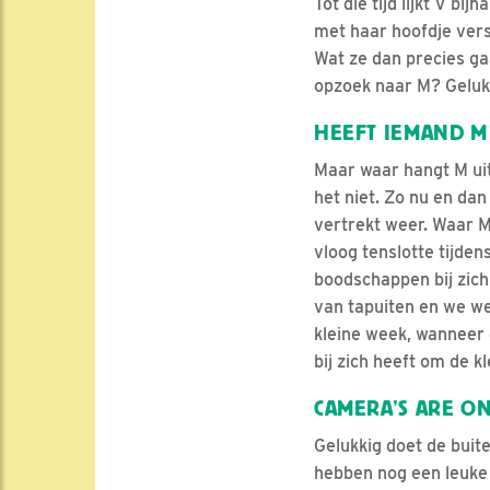
Tot die tijd lijkt V bij
met haar hoofdje verst
Wat ze dan precies ga
opzoek naar M? Gelukk
HEEFT IEMAND M 
Maar waar hangt M uit
het niet. Zo nu en dan
vertrekt weer. Waar M
vloog tenslotte tijde
boodschappen bij zich
van tapuiten en we we
kleine week, wanneer d
bij zich heeft om de k
CAMERA’S ARE O
Gelukkig doet de buit
hebben nog een leuke