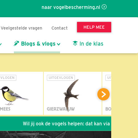
naar vogelbescherming.nl
HELP MEE
Veelgestelde vragen
Contact
Blogs & vlogs
In de klas
EVLOGEN
UITGEVLOGEN
UITGEVLOGEN
MEES
GIERZWALUW
BOSUIL
Wil jij ook de vogels helpen: dat kan via de link!
*
Seiz