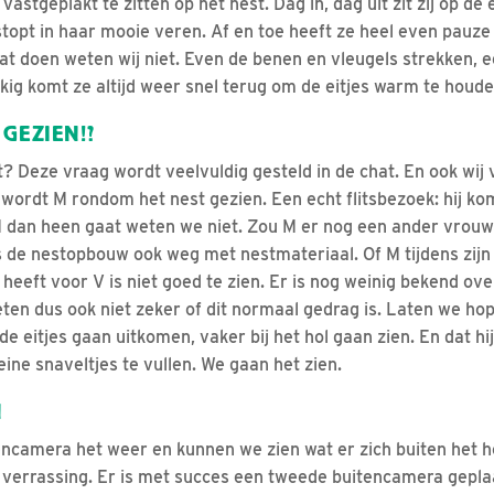
na vastgeplakt te zitten op het nest. Dag in, dag uit zit zij op de
opt in haar mooie veren. Af en toe heeft ze heel even pauze e
at doen weten wij niet. Even de benen en vleugels strekken, e
ig komt ze altijd weer snel terug om de eitjes warm te houde
GEZIEN!?
? Deze vraag wordt veelvuldig gesteld in de chat. En ook wij
 wordt M rondom het nest gezien. Een echt flitsbezoek: hij ko
 dan heen gaat weten we niet. Zou M er nog een ander vrouwt
ns de nestopbouw ook weg met nestmateriaal. Of M tijdens zijn
 heeft voor V is niet goed te zien. Er is nog weinig bekend ov
ten dus ook niet zeker of dit normaal gedrag is. Laten we h
e eitjes gaan uitkomen, vaker bij het hol gaan zien. En dat h
leine snaveltjes te vullen. We gaan het zien.
N
encamera het weer en kunnen we zien wat er zich buiten het ho
 verrassing. Er is met succes een tweede buitencamera gepla