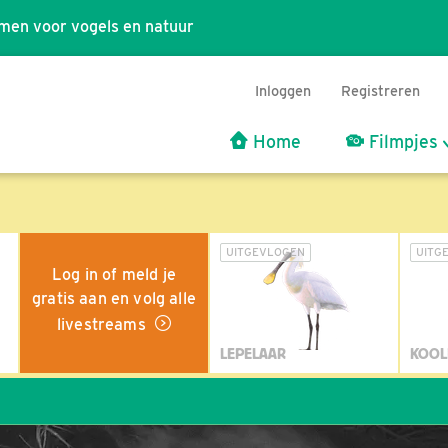
men voor vogels en natuur
Inloggen
Registreren
Home
Filmpjes
UITGEVLOGEN
UITG
Log in of meld je
gratis aan en volg alle
livestreams
LEPELAAR
KOOL