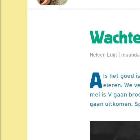
Wachte
Heleen Luijt | maanda
A
ls het goed i
eieren. We ve
mei is V gaan bro
gaan uitkomen. S