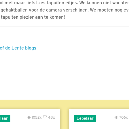
ol met maar liefst zes tapuiten eitjes. We kunnen niet wachten
e gehaktballen voor de camera verschijnen. We moeten nog e
 tapuiten plezier aan te komen!
eef de Lente blogs
1052x
48x
706x
laar
Lepelaar