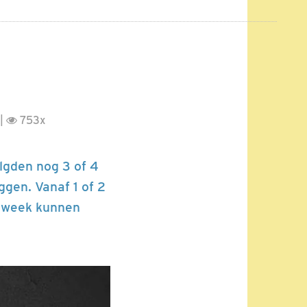
 |
753x
olgden nog 3 of 4
ggen. Vanaf 1 of 2
e week kunnen