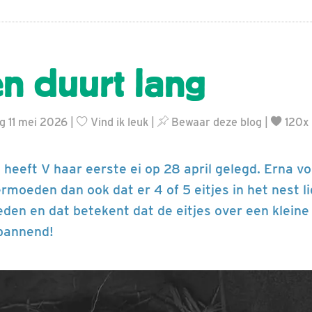
n duurt lang
g 11 mei 2026 |
Vind ik leuk
|
Bewaar deze blog
|
120x
s heeft V haar eerste ei op 28 april gelegd. Erna v
rmoeden dan ook dat er 4 of 5 eitjes in het nest li
eden en dat betekent dat de eitjes over een klein
pannend!