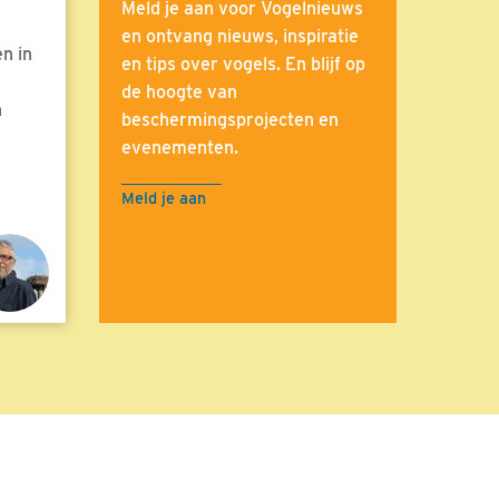
Meld je aan voor Vogelnieuws
en ontvang nieuws, inspiratie
n in
en tips over vogels. En blijf op
de hoogte van
n
beschermingsprojecten en
evenementen.
Meld je aan