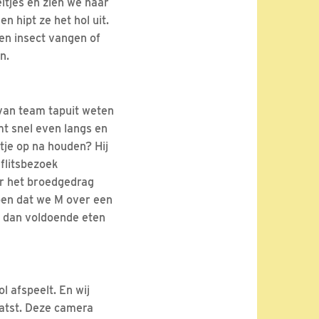
 eitjes en zien we haar
n hipt ze het hol uit.
en insect vangen of
n.
 van team tapuit weten
mt snel even langs en
je op na houden? Hij
 flitsbezoek
er het broedgedrag
open dat we M over een
ij dan voldoende eten
l afspeelt. En wij
atst. Deze camera