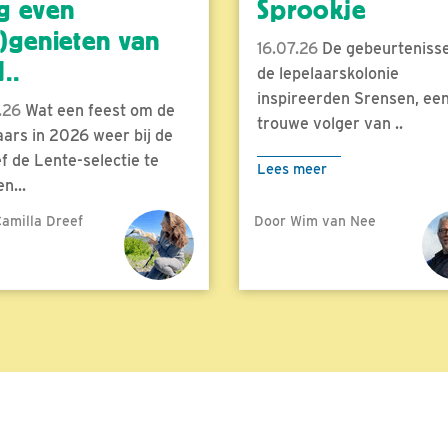
g even
Sprookje
)genieten van
16.07.26
De gebeurtenisse
..
de lepelaarskolonie
inspireerden Srensen, ee
.26
Wat een feest om de
trouwe volger van ..
aars in 2026 weer bij de
f de Lente-selectie te
Lees meer
n...
amilla Dreef
Door Wim van Nee
meer