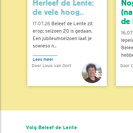
Herleef de Lente:
No
de vele hoog..
(na
de l
17.07.26
Beleef de Lente zit
erop; seizoen 20 is gedaan.
16.07
Een jubileumseizoen laat je
lepel
sowieso n..
Belee
hebbe
Lees meer
Door Louis van Oort
Door C
Lees 
Volg Beleef de Lente