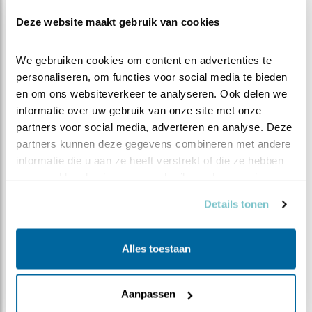
binnen zien lopen.
Deze website maakt gebruik van cookies
Gaai, ekster, kauw, roek: ze trekken steeds meer de
steden in. Ook al blijven ze graag in landbouwgebied
We gebruiken cookies om content en advertenties te 
fourageren; daar moet wel afwisseling zijn en geen gif.
personaliseren, om functies voor social media te bieden 
Stadsparken, akkers, weilanden, kleine bosjes, tuinen
en om ons websiteverkeer te analyseren. Ook delen we 
en de parkeerplaats van MacDonalds, allemaal oké!
informatie over uw gebruik van onze site met onze 
partners voor social media, adverteren en analyse. Deze 
Je kan natuurlijk etensresten gaan strooien om ze toch
partners kunnen deze gegevens combineren met andere 
te lokken. Maar ik vrees dat je daar vooral knaagdieren
informatie die u aan ze heeft verstrekt of die ze hebben 
mee trekt…
verzameld op basis van uw gebruik van hun services.
Details tonen
Alles toestaan
Aanpassen