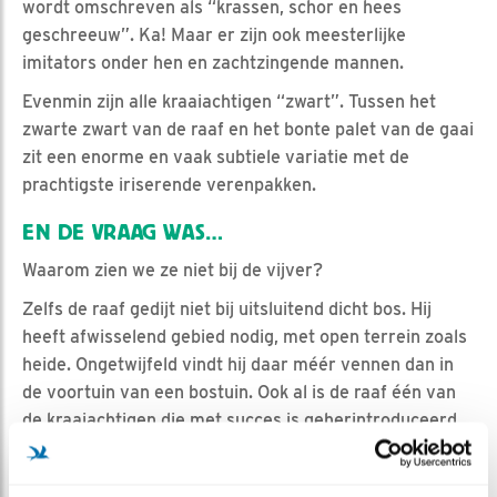
wordt omschreven als “krassen, schor en hees
geschreeuw”. Ka! Maar er zijn ook meesterlijke
imitators onder hen en zachtzingende mannen.
Evenmin zijn alle kraaiachtigen “zwart”. Tussen het
zwarte zwart van de raaf en het bonte palet van de gaai
zit een enorme en vaak subtiele variatie met de
prachtigste iriserende verenpakken.
EN DE VRAAG WAS…
Waarom zien we ze niet bij de vijver?
Zelfs de raaf gedijt niet bij uitsluitend dicht bos. Hij
heeft afwisselend gebied nodig, met open terrein zoals
heide. Ongetwijfeld vindt hij daar méér vennen dan in
de voortuin van een bostuin. Ook al is de raaf één van
de kraaiachtigen die met succes is geherintroduceerd
op de Veluwe en de Utrechtse Heuvelrug, en zich
steeds meer verspreidt; u zal hem niet snel uw voortuin