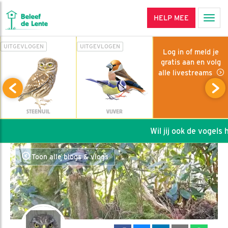
HELP MEE
Men
UITGEVLOGEN
UITGEVLOGEN
Log in of meld je
gratis aan en volg
alle livestreams
STEENUIL
VIJVER
Wil jij ook de vogels he
Toon alle blogs & vlogs