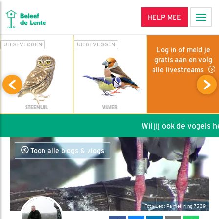
HELP MEE
Men
UITGEVLOGEN
UITGEVLOGEN
Log in of meld je
gratis aan en volg
alle livestreams
STEENUIL
VIJVER
Wil jij ook de vogels hel
Toon alle blogs & vlogs
Foto Leo: Pa met ring 7539