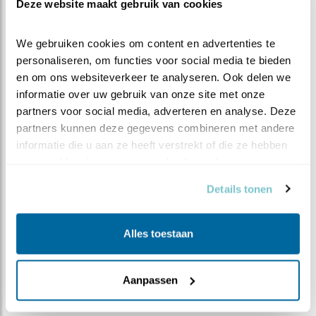
Deze website maakt gebruik van cookies
We gebruiken cookies om content en advertenties te 
STORK, de Engelse naam voor een echte
personaliseren, om functies voor social media te bieden 
Nederlandse vogel: de ooievaar. STORK is een
en om ons websiteverkeer te analyseren. Ook delen we 
vrijwilligersorganisatie, die zich belangeloos inzet
informatie over uw gebruik van onze site met onze 
voor de ooievaars in Nederland. In de jaren zestig
partners voor social media, adverteren en analyse. Deze 
waren de ooievaar in Nederland vrijwel
partners kunnen deze gegevens combineren met andere 
uitgestorven, door het gebruik van zware
informatie die u aan ze heeft verstrekt of die ze hebben 
pesticiden zoals DDT. Om de ooievaar te laten
verzameld op basis van uw gebruik van hun services.
terugkeren, hebben vele vrijwilligers en
Vogelbescherming Nederland zich sinds 1969 flink
Details tonen
ingezet. Het doel was de terugkeer van de ooievaar
als broedvogel in Nederland. Dat lukt. Met de
Alles toestaan
ooievaars lijkt het nu goed te gaan. Het aantal
broedparen neemt weer toe. Bezoek de
website
van STORK
Aanpassen