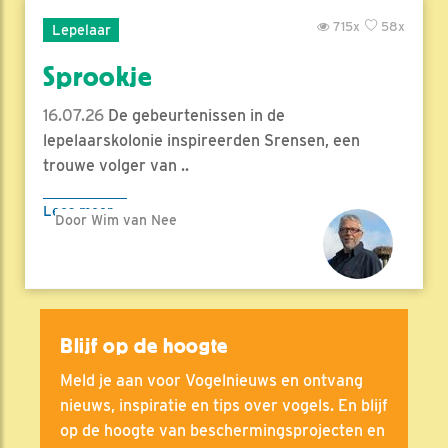
715x
58x
Lepelaar
Sprookje
16.07.26
De gebeurtenissen in de
lepelaarskolonie inspireerden Srensen, een
trouwe volger van ..
Lees meer
Door Wim van Nee
Blijf op de hoogte
Meld je aan voor Vogelnieuws en ontvang
nieuws, inspiratie en tips over vogels. En blijf
op de hoogte van beschermingsprojecten en