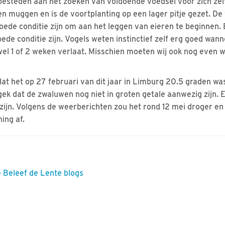
 besteden aan het zoeken van voldoende voedsel voor zich zel
en muggen en is de voortplanting op een lager pitje gezet. D
 goede conditie zijn om aan het leggen van eieren te beginnen.
ede conditie zijn. Vogels weten instinctief zelf erg goed wannee
 wel 1 of 2 weken verlaat. Misschien moeten wij ook nog even 
dat het op 27 februari van dit jaar in Limburg 20.5 graden wa
 gek dat de zwaluwen nog niet in groten getale aanwezig zijn. 
zijn. Volgens de weerberichten zou het rond 12 mei droger e
ing af.
e Beleef de Lente blogs