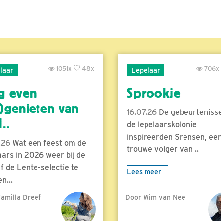
1051x
48x
706x
laar
Lepelaar
g even
Sprookje
)genieten van
16.07.26
De gebeurtenisse
..
de lepelaarskolonie
inspireerden Srensen, ee
.26
Wat een feest om de
trouwe volger van ..
aars in 2026 weer bij de
f de Lente-selectie te
Lees meer
n...
amilla Dreef
Door Wim van Nee
meer