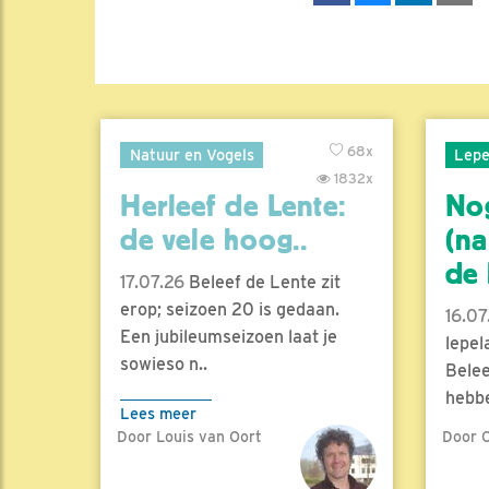
68x
Natuur en Vogels
Lepe
1832x
Herleef de Lente:
No
de vele hoog..
(na
de l
17.07.26
Beleef de Lente zit
erop; seizoen 20 is gedaan.
16.07
Een jubileumseizoen laat je
lepel
sowieso n..
Belee
hebbe
Lees meer
Door Louis van Oort
Door C
Lees 