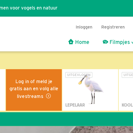
men voor vogels en natuur
Inloggen
Registreren
Home
Filmpjes
UITGEVLOGEN
UITG
Log in of meld je
gratis aan en volg alle
livestreams
LEPELAAR
KOOL