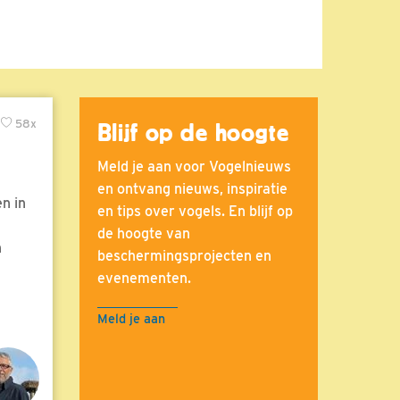
58x
Blijf op de hoogte
Meld je aan voor Vogelnieuws
en ontvang nieuws, inspiratie
n in
en tips over vogels. En blijf op
de hoogte van
n
beschermingsprojecten en
evenementen.
Meld je aan