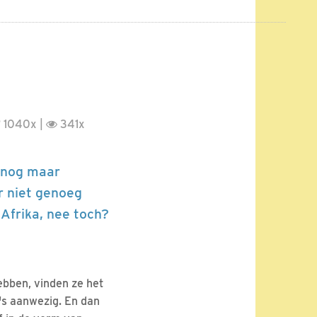
1040x |
341x
n nog maar
r niet genoeg
Afrika, nee toch?
bben, vinden ze het
a's aanwezig. En dan