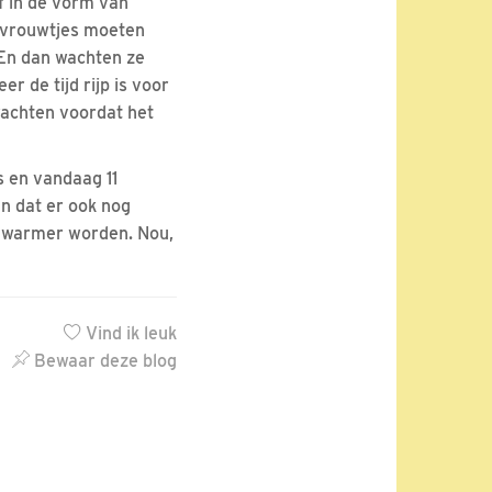
f in de vorm van
e vrouwtjes moeten
 En dan wachten ze
r de tijd rijp is voor
wachten voordat het
s en vandaag 11
En dat er ook nog
n warmer worden. Nou,
Vind ik leuk
Bewaar deze blog