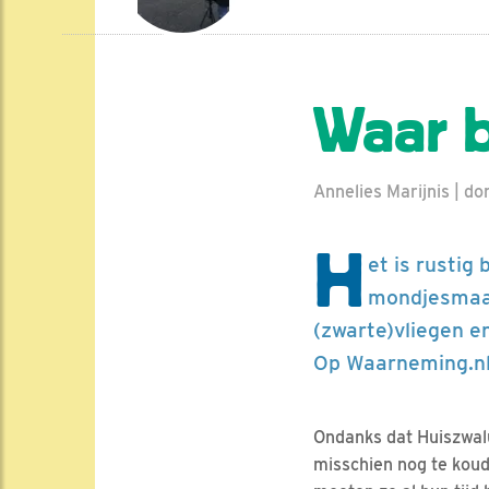
Waar b
Annelies Marijnis | d
H
et is rustig
mondjesmaat
(zwarte)vliegen e
Op Waarneming.nl 
Ondanks dat Huiszwal
misschien nog te koud