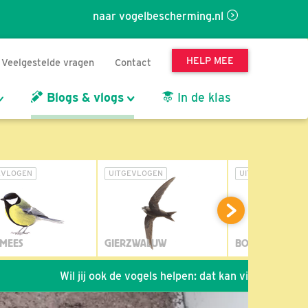
naar vogelbescherming.nl
HELP MEE
Veelgestelde vragen
Contact
Blogs & vlogs
In de klas
EVLOGEN
UITGEVLOGEN
UITGEVLOGEN
MEES
GIERZWALUW
BOSUIL
Wil jij ook de vogels helpen: dat kan via de link!
*
S