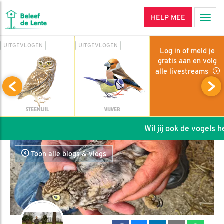
HELP MEE
Men
UITGEVLOGEN
UITGEVLOGEN
Log in of meld je
gratis aan en volg
alle livestreams
STEENUIL
VIJVER
Wil jij ook de vogels hel
Toon alle blogs & vlogs