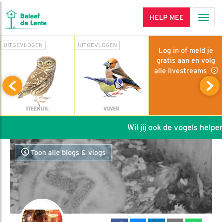
HELP MEE
Men
UITGEVLOGEN
UITGEVLOGEN
Log in of meld je
gratis aan en volg
alle livestreams
STEENUIL
VIJVER
Wil jij ook de vogels helpen:
Toon alle blogs & vlogs