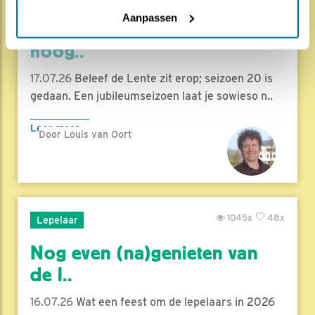
Aanpassen
Herleef de Lente: de vele
hoog..
17.07.26
Beleef de Lente zit erop; seizoen 20 is
gedaan. Een jubileumseizoen laat je sowieso n..
Lees meer
Door Louis van Oort
1045x
48x
Lepelaar
Nog even (na)genieten van
de l..
16.07.26
Wat een feest om de lepelaars in 2026