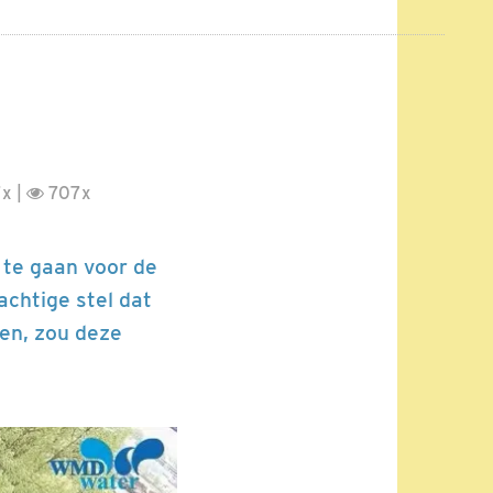
x |
707x
 te gaan voor de
achtige stel dat
ien, zou deze