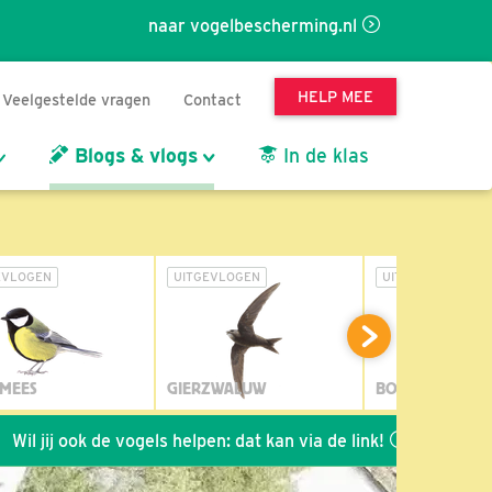
naar vogelbescherming.nl
HELP MEE
Veelgestelde vragen
Contact
Blogs & vlogs
In de klas
EVLOGEN
UITGEVLOGEN
UITGEVLOGEN
MEES
GIERZWALUW
BOSUIL
k de vogels helpen: dat kan via de link!
*
Seizoen 2026 va