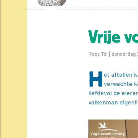
Vrije v
Roos Tol | donderdag 
H
et aftellen
verwachte ko
liefdevol de eier
valkenman eigenli