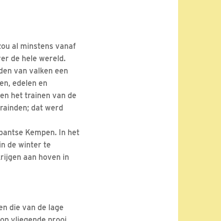
zou al minstens vanaf
er de hele wereld.
uden van valken een
en, edelen en
 en het trainen van de
 trainden; dat werd
abantse Kempen. In het
in de winter te
rijgen aan hoven in
en die van de lage
 op vliegende prooi