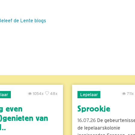
Beleef de Lente blogs
1054x
48x
711x
laar
Lepelaar
g even
Sprookje
)genieten van
16.07.26
De gebeurtenisse
..
de lepelaarskolonie