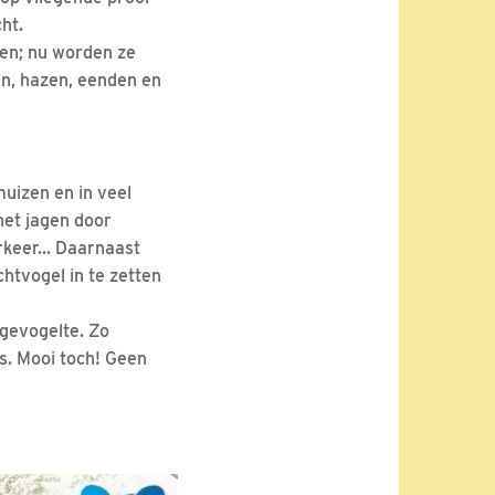
ht.
men; nu worden ze
en, hazen, eenden en
muizen en in veel
het jagen door
rkeer... Daarnaast
htvogel in te zetten
 gevogelte. Zo
ts. Mooi toch! Geen