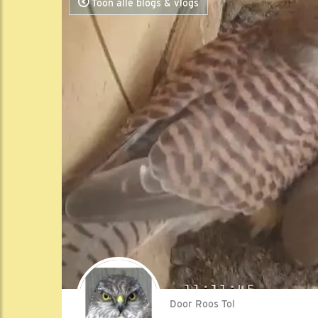
Toon alle blogs & vlogs
Door Roos Tol