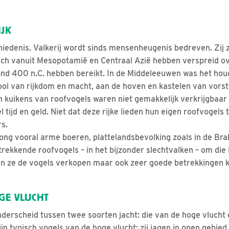
IJK
hiedenis. Valkerij wordt sinds mensenheugenis bedreven. Zij 
ich vanuit Mesopotamië en Centraal Azië hebben verspreid ov
ond 400 n.C. hebben bereikt. In de Middeleeuwen was het ho
l van rijkdom en macht, aan de hoven en kastelen van vorst
en kuikens van roofvogels waren niet gemakkelijk verkrijgbaar
l tijd en geld. Niet dat deze rijke lieden hun eigen roofvogels
s.
ng vooral arme boeren, plattelandsbevolking zoals in de Br
trekkende roofvogels – in het bijzonder slechtvalken – om die 
n ze de vogels verkopen maar ook zeer goede betrekkingen k
GE VLUCHT
derscheid tussen twee soorten jacht: die van de hoge vlucht 
ijn typisch vogels van de hoge vlucht; zij jagen in open gebied