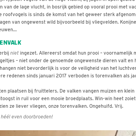
jn van de lage vlucht, in bosrijk gebied op vooral prooi met vac
e roofvogels is sinds de komst van het geweer sterk afgeno
jagen van ongewenst wild bijvoorbeeld bij vliegvelden. Konijn
eeuwen…
RENVALK
erbij
niet
ingezet. Allereerst omdat hun prooi – voornamelijk 
eltjes – niet onder de genoemde ongewenste dieren valt en 
 hangen niet bevorderlijk is voor de veiligheid van het luchtve
 redenen sinds januari 2017 verboden is torenvalken als jac
en plaatsen bij fruittelers. De valken vangen muizen en klein
itoogst in ruil voor een mooie broedplaats. Win-win heet zoie
zien ze liever vliegen, onze torenvalken. Ongehuifd. Vrij.
g héél even doorbroeden!