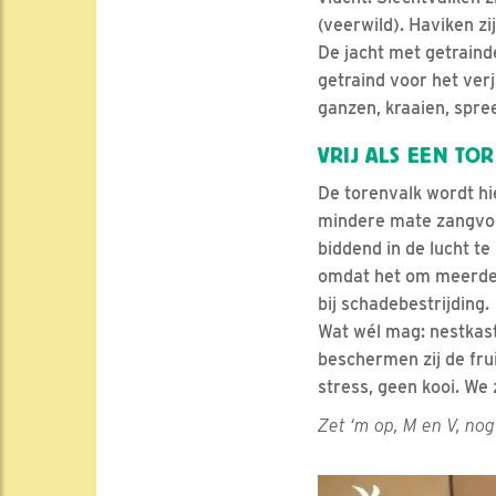
(veerwild). Haviken zi
De jacht met getraind
getraind voor het ver
ganzen, kraaien, spr
VRIJ ALS EEN TO
De torenvalk wordt hi
mindere mate zangvog
biddend in de lucht te
omdat het om meerdere
bij schadebestrijding.
Wat wél mag: nestkast
beschermen zij de fru
stress, geen kooi. We 
Zet ‘m op, M en V, no