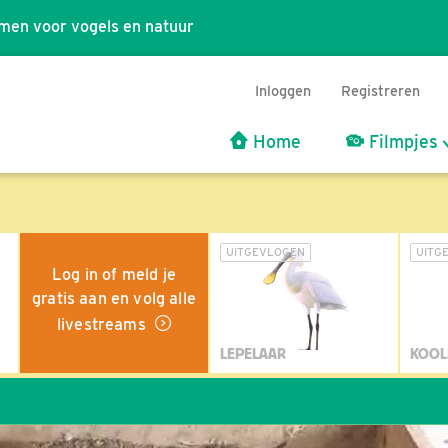
men voor vogels en natuur
Inloggen
Registreren
Home
Filmpjes
UITGEVLOGEN
UITG
Log in of meld je
gratis aan en volg alle
livestreams
LEPELAAR
KOOL
Wil jij oo