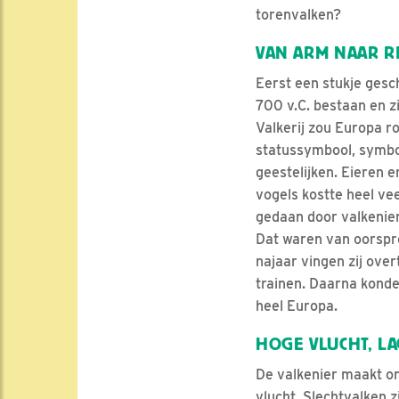
torenvalken?
VAN ARM NAAR R
Eerst een stukje gesc
700 v.C. bestaan en z
Valkerij zou Europa r
statussymbool, symboo
geestelijken. Eieren 
vogels kostte heel vee
gedaan door valkenier
Dat waren van oorspro
najaar vingen zij over
trainen. Daarna konde
heel Europa.
HOGE VLUCHT, LA
De valkenier maakt on
vlucht. Slechtvalken z