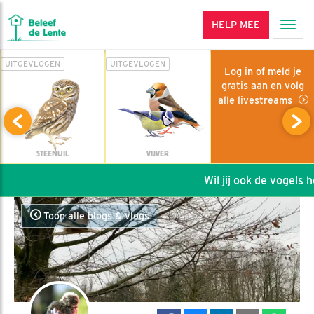
HELP MEE
Men
UITGEVLOGEN
UITGEVLOGEN
Log in of meld je
gratis aan en volg
alle livestreams
STEENUIL
VIJVER
Wil jij ook de vogels he
Toon alle blogs & vlogs