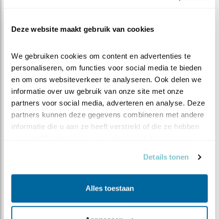
niet uit een pendel. In een volgende blog zal ik deze
werking uitleggen. Voor nu, fijn weer genieten van dat
Deze website maakt gebruik van cookies
er beeld is, er is hard achter de schermen gewerkt om
te zorgen dat ze weer zichtbaar zijn!
We gebruiken cookies om content en advertenties te 
personaliseren, om functies voor social media te bieden 
en om ons websiteverkeer te analyseren. Ook delen we 
informatie over uw gebruik van onze site met onze 
partners voor social media, adverteren en analyse. Deze 
partners kunnen deze gegevens combineren met andere 
informatie die u aan ze heeft verstrekt of die ze hebben 
verzameld op basis van uw gebruik van hun services.
Details tonen
Alles toestaan