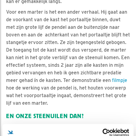
kan er gemakkelijk langs.
Voor een marter is het een ander verhaal. Hij gaat aan
de voorkant van de kast het portaaltje binnen, duwt
met zijn grote lijf de pendel aan de buitenzijde naar
boven en aan de achterkant van het portaaltje blijft het
stangetje ervoor zitten. Ze zijn tegengesteld gebogen.
De toegang tot de kast wordt dus versperd, de marter
kan niet in het grote verblijf van de steenuil komen. Een
effectief systeem, sinds 2 jaar zijn alle kasten in mijn
gebied vervangen en heb ik geen zichtbare predatie
meer gehad ín de kasten. Ter demonstratie een
filmpje
hoe de werking van de pendel is, het houten voorwerp
wat het voorportaaltje ingaat, demonstreert het grote
lijf van een marter.
EN ONZE STEENUILEN DAN?
Meneer en mevrouw Steenuil zitten ook in een kast
waar ook een marterwering in is gemaakt, deze bestaat