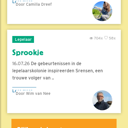
Lees meer
Door Camilla Dreef
704x
58x
Lepelaar
Sprookje
16.07.26
De gebeurtenissen in de
lepelaarskolonie inspireerden Srensen, een
trouwe volger van ..
Lees meer
Door Wim van Nee