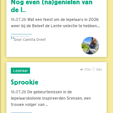
Nog even (na)genieten van
de l..
16.07.26
Wat een feest om de lepelaars in 2026
weer bij de Beleef de Lente-selectie te hebben...
Lees meer
Door Camilla Dreef
713x
58x
Lepelaar
Sprookje
16.07.26
De gebeurtenissen in de
lepelaarskolonie inspireerden Srensen, een
trouwe volger van ..