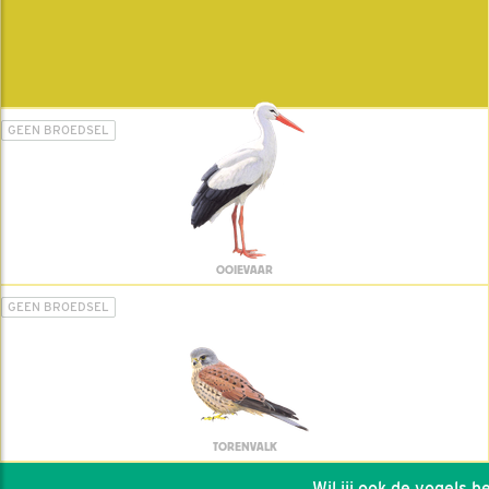
GEEN BROEDSEL
OOIEVAAR
GEEN BROEDSEL
TORENVALK
Wil jij ook de vogels help