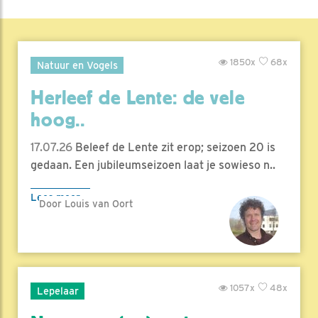
1850x
68x
Natuur en Vogels
Herleef de Lente: de vele
hoog..
17.07.26
Beleef de Lente zit erop; seizoen 20 is
gedaan. Een jubileumseizoen laat je sowieso n..
Lees meer
Door Louis van Oort
1057x
48x
Lepelaar