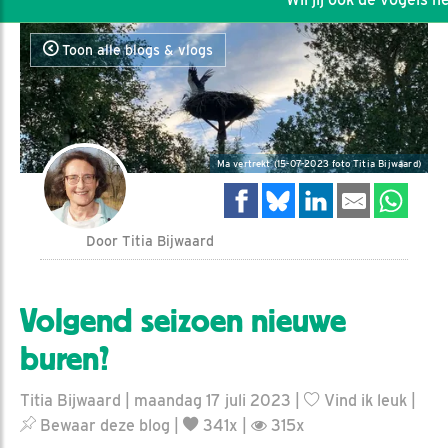
Toon alle blogs & vlogs
Ma vertrekt (15-07-2023 foto Titia Bijwaard)
Door Titia Bijwaard
Volgend seizoen nieuwe
buren?
Titia Bijwaard | maandag 17 juli 2023 |
Vind ik leuk
|
Bewaar deze blog
|
341x |
315x