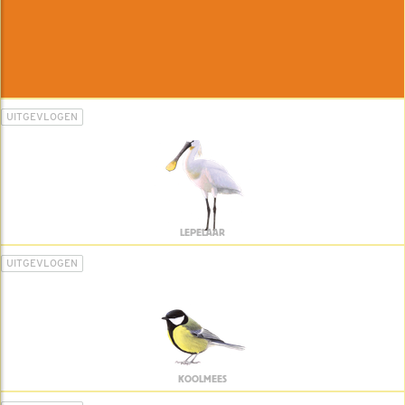
UITGEVLOGEN
LEPELAAR
UITGEVLOGEN
KOOLMEES