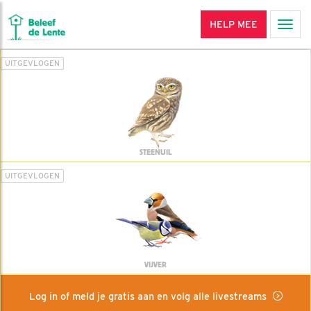
HELP MEE
Men
UITGEVLOGEN
STEENUIL
UITGEVLOGEN
VIJVER
Log in of meld je gratis aan en volg alle livestreams