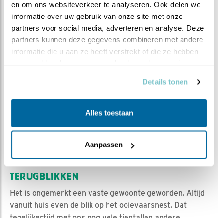
en om ons websiteverkeer te analyseren. Ook delen we 
informatie over uw gebruik van onze site met onze 
partners voor social media, adverteren en analyse. Deze 
partners kunnen deze gegevens combineren met andere 
informatie die u aan ze heeft verstrekt of die ze hebben 
verzameld op basis van uw gebruik van hun services.
Details tonen
Alles toestaan
Buurtooievaars Rottige Meente 16-07-2023 (foto's Titia
Aanpassen
Bijwaard)
TERUGBLIKKEN
Het is ongemerkt een vaste gewoonte geworden. Altijd
vanuit huis even de blik op het ooievaarsnest. Dat
tegelijkertijd met ons nog vele tientallen andere